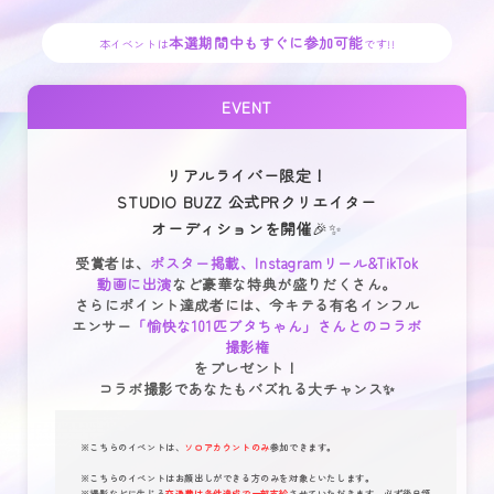
本選期間中もすぐに参加可能
本イベントは
です!!
EVENT
リアルライバー限定！
STUDIO BUZZ 公式PRクリエイター
オーディションを開催
🎉✨
受賞者は、
ポスター掲載、Instagramリール&TikTok
動画に出演
など豪華な特典が盛りだくさん。
さらにポイント達成者には、今キテる有名インフル
エンサー
「愉快な101匹ブタちゃん」さんとのコラボ
撮影権
をプレゼント！
コラボ撮影であなたもバズれる大チャンス✨
※こちらのイベントは、
ソロアカウントのみ
参加できます。
※こちらのイベントはお顔出しができる方のみを対象といたします。
※撮影などに生じる
交通費は条件達成で一部支給
させていただきます。必ず後日領