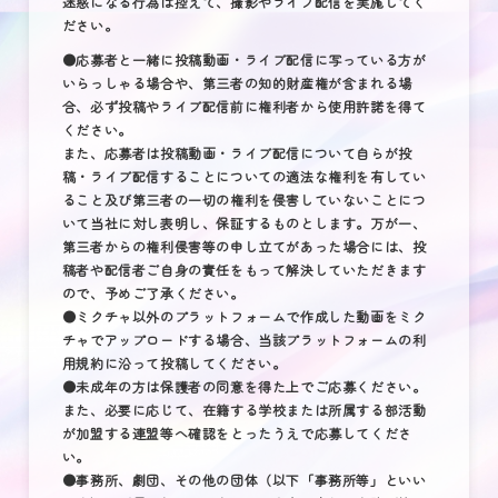
迷惑になる行為は控えて、撮影やライブ配信を実施してく
ださい。
●応募者と一緒に投稿動画・ライブ配信に写っている方が
いらっしゃる場合や、第三者の知的財産権が含まれる場
合、必ず投稿やライブ配信前に権利者から使用許諾を得て
ください。
また、応募者は投稿動画・ライブ配信について自らが投
稿・ライブ配信することについての適法な権利を有してい
ること及び第三者の一切の権利を侵害していないことにつ
いて当社に対し表明し、保証するものとします。万が一、
第三者からの権利侵害等の申し立てがあった場合には、投
稿者や配信者ご自身の責任をもって解決していただきます
ので、予めご了承ください。
●ミクチャ以外のプラットフォームで作成した動画をミク
チャでアップロードする場合、当該プラットフォームの利
用規約に沿って投稿してください。
●未成年の方は保護者の同意を得た上でご応募ください。
また、必要に応じて、在籍する学校または所属する部活動
が加盟する連盟等へ確認をとったうえで応募してくださ
い。
●事務所、劇団、その他の団体（以下「事務所等」といい