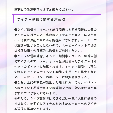
※下記の注意事項も必ずお読みください。
アイテム送信に関する注意点
●ライブ配信で、イベント終了間際など同時間帯に大量の
アイテムを投げると、多数のアイテムリクエストによりコ
イン消費に遅延が生じる可能性がございます。ムービーで
は遅延が生じることはないので、ムービーイベントの場合
は投稿動画への積極的な送信をご検討ください。
●ライブ配信の場合、イベント期間中にライバーの端末側
でアイテムのアニメーション再生が始まったアイテムはイ
ベントのポイントに加算されます。イベント期間中に再生
失敗したアイテムやイベント期間をすぎてから再生された
アイテムは、イベントのポイントに加算されません。
●なお、上記の事象が発生した場合においても、イベント
へのポイント反映やコインの返却などのご対応は出来かね
ますのでご了承くださいませ。
そのため、ライブ配信ではできるだけ一気に大量に送るの
ではなく、定期的にアイテムを送るかムービーへのアイテ
ム送信を推奨いたします。