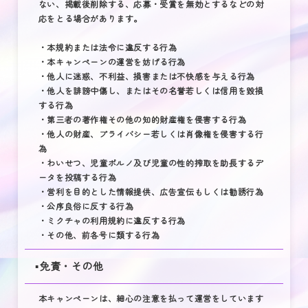
ない、掲載後削除する、応募・受賞を無効とするなどの対
応をとる場合があります。
・本規約または法令に違反する行為
・本キャンペーンの運営を妨げる行為
・他人に迷惑、不利益、損害または不快感を与える行為
・他人を誹謗中傷し、またはその名誉若しくは信用を毀損
する行為
・第三者の著作権その他の知的財産権を侵害する行為
・他人の財産、プライバシー若しくは肖像権を侵害する行
為
・わいせつ、児童ポルノ及び児童の性的搾取を助長するデ
ータを投稿する行為
・営利を目的とした情報提供、広告宣伝もしくは勧誘行為
・公序良俗に反する行為
・ミクチャの利用規約に違反する行為
・その他、前各号に類する行為
▪️免責・その他
本キャンペーンは、細心の注意を払って運営をしています