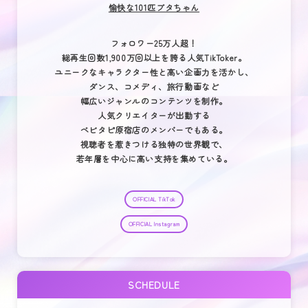
愉快な101匹ブタちゃん
フォロワー25万人超！
総再生回数1,900万回以上を誇る人気TikToker。
ユニークなキャラクター性と高い企画力を活かし、
ダンス、コメディ、旅行動画など
幅広いジャンルのコンテンツを制作。
人気クリエイターが出勤する
ベビタピ原宿店のメンバーでもある。
視聴者を惹きつける独特の世界観で、
若年層を中心に高い支持を集めている。
OFFICIAL TikTok
OFFICIAL Instagram
SCHEDULE