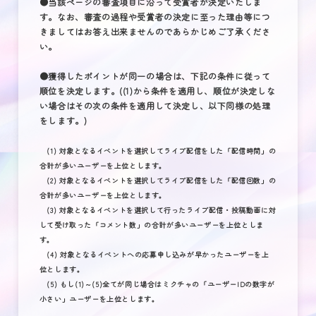
●当該ページの審査項目に沿って受賞者が決定いたしま
す。なお、審査の過程や受賞者の決定に至った理由等につ
きましてはお答え出来ませんのであらかじめご了承くださ
い。
●獲得したポイントが同一の場合は、下記の条件に従って
順位を決定します。((1)から条件を適用し、順位が決定しな
い場合はその次の条件を適用して決定し、以下同様の処理
をします。)
(1) 対象となるイベントを選択してライブ配信をした「配信時間」の
合計が多いユーザーを上位とします。
(2) 対象となるイベントを選択してライブ配信をした「配信回数」の
合計が多いユーザーを上位とします。
(3) 対象となるイベントを選択して行ったライブ配信・投稿動画に対
して受け取った「コメント数」の合計が多いユーザーを上位としま
す。
(4) 対象となるイベントへの応募申し込みが早かったユーザーを上
位とします。
(5) もし(1)～(5)全てが同じ場合はミクチャの「ユーザーIDの数字が
小さい」ユーザーを上位とします。