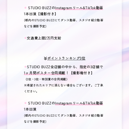
⚫︎
STUDIO BUZZの
Instagramリール&TikTok動画
1本出演【撮影付き】
(都内のSTUDIO BUZZにてダンス動画、スタジオ紹介動画
などを撮影予定)
⚫︎
交通費上限2万円支給
🥉
ポイントランキング3位
⚫︎
STUDIO BUZZ全店舗の中から、指定の3店舗で
1ヶ月間ポスター合同掲載
！【撮影権付き】
（2位・3位・特別賞の合同掲載）
※希望されたエリアに添えない場合もございます。ご了承
ください。
⚫︎
STUDIO BUZZの
Instagramリール&TikTok動画
1本出演
(都内のSTUDIO BUZZにてダンス動画、スタジオ紹介動画
などを撮影予定)