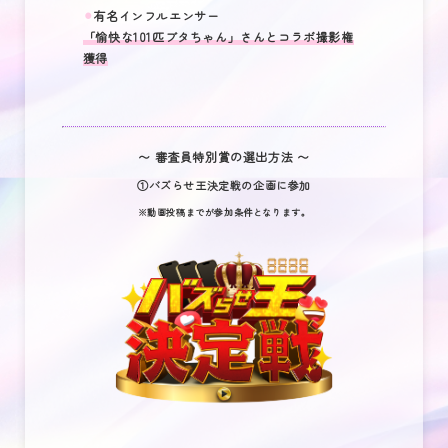
⚫︎
有名インフルエンサー
「愉快な101匹ブタちゃん」さんとコラボ撮影権
獲得
〜 審査員特別賞の選出方法 〜
①
バズらせ王決定戦の企画に参加
※動画投稿までが参加条件となります。