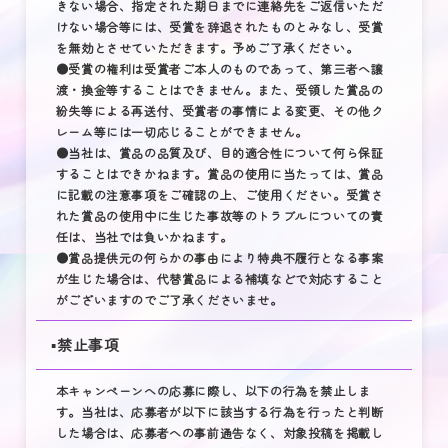
きない場合、指定された期日までに連絡先をご返信いただ
けない場合等には、受賞を辞退されたものとみなし、受賞
を無効とさせていただきます。予めご了承ください。
●受賞の権利は受賞者ご本人のものであって、第三者へ譲
渡・換金等することはできません。また、受領した賞品の
紛失等による再送付、受賞者の事情による変更、その他ク
レーム等には一切応じることができません。
●当社は、賞品の品質及び、目的適合性について何ら保証
することはできかねます。賞品の使用に当たっては、賞品
に記載の注意事項をご確認の上、ご使用ください。受賞さ
れた賞品の使用中に生じた事故等のトラブルについての責
任は、当社では負いかねます。
●賞品提供元の何らかの事由により特典不履行となる事案
が生じた場合は、代替賞品による補填などで対応すること
がございますのでご了承くださいませ。
▪️禁止事項
本キャンペーンへの応募に際し、以下の行為を禁止しま
す。当社は、応募者が以下に該当する行為を行ったと判断
した場合は、応募者への事前通告なく、対象投稿を掲載し