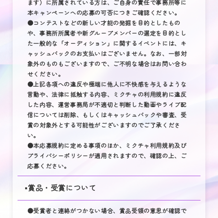
ます）に所属されている方は、ご自身の責任で事務所等に
本キャンペーンへの応募の可否につきご確認ください。
●コンテストなどの新しい才能の発掘を目的としたもの
や、事務所所属者や新グループメンバーの選定を目的とし
た一般的な「オーディション」に関するイベントには、キ
ャッシュバックのお支払いはございません。なお、一部対
象外のものもございますので、ご不明な場合はお問い合わ
せください。
●上記各項への違反や極端に他人に不快感を与えるような
言動や、法律に抵触する内容、ミクチャの利用規約に違反
した内容、運営事務局が不適切と判断した動画やライブ配
信については削除、もしくはキャッシュバックや審査、受
賞の対象外とする可能性がございますのでご了承くださ
い。
●本応募規約に定める事項のほか、ミクチャ利用規約及び
プライバシーポリシーが適用されますので、確認の上、ご
応募ください。
▪️賞品・受賞について
●受賞者と連絡がつかない場合、賞品受領の意思が確認で