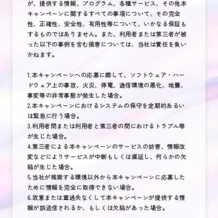
が、提供する情報、プログラム、各種サービス、その他本
キャンペーンに関するすべての事項について、その完全
性、正確性、安全性、有用性等について、いかなる保証も
するものではありません。また、利用者または第三者が被
った以下の事例を含む損害については、当社は責任を負い
かねます。
1.本キャンペーンへの応募に際して、ソフトウェア・ハー
ドウェア上の事故、火災、停電、通信環境の悪化、地震、
事変等の非常事態が発生した場合。
2.本キャンペーンにおけるシステムの保守を定期的あるい
は緊急に行う場合。
3.利用者間または利用者と第三者の間におけるトラブル等
が生じた場合。
4.第三者による本キャンペーンのサービスの妨害、情報改
変などによりサービスが中断もしくは遅延し、何らかの欠
陥が生じた場合。
5.当社が推奨する環境以外から本キャンペーンに応募した
ために情報を完全に取得できない場合。
6.故意または重過失なくして本キャンペーンが提供する情
報が誤送信されるか、もしくは欠陥があった場合。