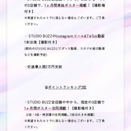
の3店舗で、
1ヶ月間単独ポスター掲載
！【撮影権
付き】
※希望されたエリアに添えない場合もございます。ご了承
ください。
⚫︎
STUDIO BUZZの
Instagramリール&TikTok動画
1本出演【撮影付き】
(都内のSTUDIO BUZZにてダンス動画、スタジオ紹介動画
などを撮影予定)
⚫︎
交通費上限2万円支給
🥈
ポイントランキング2位
⚫︎
STUDIO BUZZ全店舗の中から、指定の3店舗で
1ヶ月間ポスター合同掲載
！【撮影権付き】
（2位・3位・特別賞の合同掲載。2位は大きめ掲載）
※希望されたエリアに添えない場合もございます。ご了承
ください。