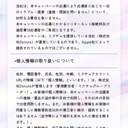
当社は、本キャンペーンの応募により応募者に生じた一切
のトラブル・損害（直接・間接を問いません）について、
如何なる責任も負いません。
本キャンペーンの応募にかかるインターネット接続料及び
通信費は応募者のご負担となります。
本キャンペーンは、ミクチャを提供している当社（株式会
社Donuts）が運営しているものであり、Apple社によって
提供されているものではございません。
▪️個人情報の取り扱いについて
住所、電話番号、氏名、性別、年齢、ミクチャアカウント
URLの情報（以下「個人情報」といいます。）は、株式会
社Donutsが管理します（管理責任者：ミクチャグループリ
ーダー）。お客様の個人情報は、本キャンペーンの当選者
への連絡・賞品の送付等の目的で利用し、それ以外の目的
では使用致しません。また、お客様の個人情報をお客様の
同意なしに業務委託先以外の第三者に開示・提供すること
はありません（法令等により開示を求められた場合を除き
ます。）。
また、個人情報開示、訂正等のお問い合わせは、ミクチャ