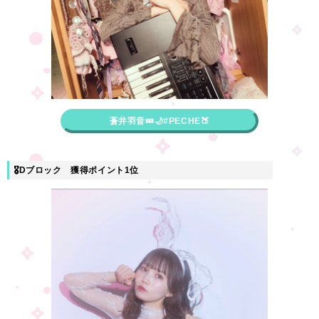
蒼井羽音💤🌙#PECHE🍑
🎖Dブロック 獲得ポイント1位