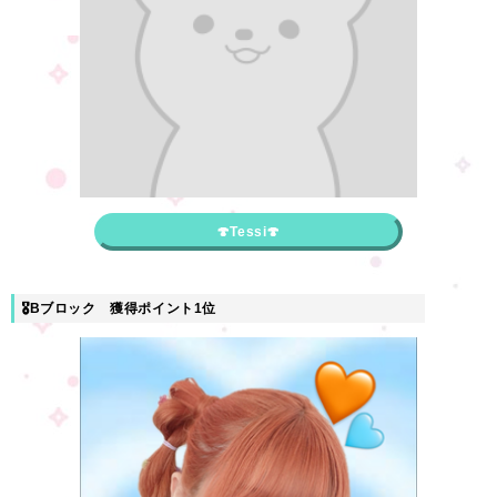
🍄Tessi🍄
🎖Bブロック 獲得ポイント1位