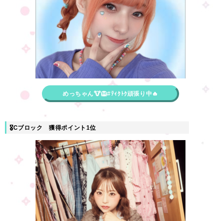
めっちゃん🐮🦁#ﾃｨｸﾄｸ頑張り中🔥
🎖Cブロック 獲得ポイント1位