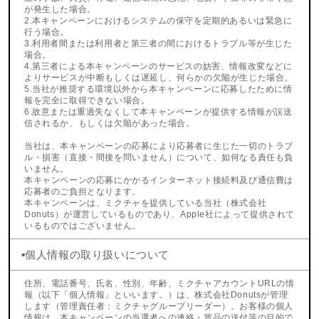
が発生した場合。
2.本キャンペーンにおけるシステムの保守を定期的あるいは緊急に
行う場合。
3.利用者間または利用者と第三者の間におけるトラブル等が生じた
場合。
4.第三者による本キャンペーンのサービスの妨害、情報改変などに
よりサービスが中断もしくは遅延し、何らかの欠陥が生じた場合。
5.当社が推奨する環境以外から本キャンペーンに応募したために情
報を完全に取得できない場合。
6.故意または重過失なくして本キャンペーンが提供する情報が誤送
信されるか、もしくは欠陥があった場合。
当社は、本キャンペーンの応募により応募者に生じた一切のトラブ
ル・損害（直接・間接を問いません）について、如何なる責任も負
いません。
本キャンペーンの応募にかかるインターネット接続料及び通信費は
応募者のご負担となります。
本キャンペーンは、ミクチャを提供している当社（株式会社
Donuts）が運営しているものであり、Apple社によって提供されて
いるものではございません。
▪️個人情報の取り扱いについて
住所、電話番号、氏名、性別、年齢、ミクチャアカウントURLの情
報（以下「個人情報」といいます。）は、株式会社Donutsが管理
します（管理責任者：ミクチャグループリーダー）。お客様の個人
情報は、本キャンペーンの当選者への連絡・賞品の送付等の目的で