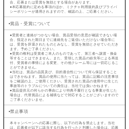
合、応募または受賞を無効とする場合があります。
●本応募規約に定める事項のほか、ミクチャ利用規約及びプライバ
シーポリシーが適用されますので、確認の上、ご応募ください。
▪️賞品・受賞について
●受賞者と連絡がつかない場合、賞品受領の意思が確認できない場
合、指定された期日までに連絡先をご返信いただけない場合等に
は、受賞を辞退されたものとみなし、受賞を無効とさせていただき
ます。予めご了承ください。
●受賞の権利は受賞者ご本人のものであって、第三者へ譲渡・換金
等することはできません。また、受領した賞品の紛失等による再送
付、受賞者の事情による変更、その他クレーム等には一切応じるこ
とができません。
●当社は、賞品の品質及び、目的適合性について何ら保証すること
はできかねます。賞品の使用に当たっては、賞品に記載の注意事項
をご確認の上、ご使用ください。受賞された賞品の使用中に生じた
事故等のトラブルについての責任は、当社では負いかねます。
●賞品提供元の何らかの事由により特典不履行となる事案が生じた
場合は、代替賞品による補填などで対応することがございますので
ご了承くださいませ。
▪️禁止事項
本キャンペーンへの応募に際し、以下の行為を禁止します。当社
は、応募者が以下に該当する行為を行ったと判断した場合は、応募