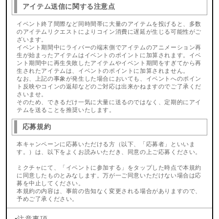
アイテム送信に関する注意点
イベント終了間際など同時間帯に大量のアイテムを投げると、多数
のアイテムリクエストによりコイン消費に遅延が生じる可能性がご
ざいます。
イベント期間中にライバーの端末側でアイテムのアニメーション再
生が始まったアイテムはイベントのポイントに加算されます。イベ
ント期間中に再生失敗したアイテムやイベント期間をすぎてから再
生されたアイテムは、イベントのポイントに加算されません。
なお、上記の事象が発生した場合においても、イベントへのポイン
ト反映やコインの返却などのご対応は出来かねますのでご了承くだ
さいませ。
そのため、できるだけ一気に大量に送るのではなく、定期的にアイ
テムを送ることを推奨いたします。
応募規約
本キャンペーンに応募いただける方（以下、「応募者」といいま
す。）は、以下をよくお読みいただき、同意の上ご応募ください。
ミクチャにて、「イベントに参加する」をタップした時点で本規約
に同意したものとみなします。万が一ご同意いただけない場合は応
募を中止してください。
本規約の内容は、事前の告知なく変更される場合がありますので、
予めご了承ください。
▪️注意事項