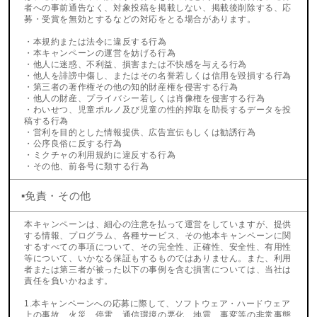
者への事前通告なく、対象投稿を掲載しない、掲載後削除する、応
募・受賞を無効とするなどの対応をとる場合があります。
・本規約または法令に違反する行為
・本キャンペーンの運営を妨げる行為
・他人に迷惑、不利益、損害または不快感を与える行為
・他人を誹謗中傷し、またはその名誉若しくは信用を毀損する行為
・第三者の著作権その他の知的財産権を侵害する行為
・他人の財産、プライバシー若しくは肖像権を侵害する行為
・わいせつ、児童ポルノ及び児童の性的搾取を助長するデータを投
稿する行為
・営利を目的とした情報提供、広告宣伝もしくは勧誘行為
・公序良俗に反する行為
・ミクチャの利用規約に違反する行為
・その他、前各号に類する行為
▪️免責・その他
本キャンペーンは、細心の注意を払って運営をしていますが、提供
する情報、プログラム、各種サービス、その他本キャンペーンに関
するすべての事項について、その完全性、正確性、安全性、有用性
等について、いかなる保証もするものではありません。また、利用
者または第三者が被った以下の事例を含む損害については、当社は
責任を負いかねます。
1.本キャンペーンへの応募に際して、ソフトウェア・ハードウェア
上の事故、火災、停電、通信環境の悪化、地震、事変等の非常事態