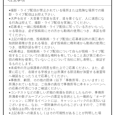
●撮影・ライブ配信が禁止されている場所または危険な場所での撮
影・ライブ配信はお控え下さい。
●大声を出す・大音量で音楽を流す、道を塞ぐなど、人に迷惑にな
る行為は控えて、撮影・ライブ配信を実施してください。
●応募者と一緒に投稿動画・ライブ配信に写っている方がいらっし
ゃる場合は、必ず投稿前にその方から動画の使用につき、承諾を得
てください。
●上記の場合の他、投稿動画・ライブ配信に応募者以外の第三者の
知的財産権が含まれる場合、必ず投稿前に権利者から動画の使用に
つき、使用許諾を得てください。
●応募者は、投稿動画・ライブ配信について自らが投稿・ライブ配
信することについての適法な権利を有していること及び第三者の一
切の権利を侵害していないことについて当社に対し表明し、保証す
るものとします。
●未成年の方は保護者の同意を得た上でご応募ください。また、必
要に応じて、在籍する学校または所属する部活動が加盟する連盟等
へ確認をとったうえで応募してください。
●事務所、劇団、その他の団体（以下「事務所等」といいます）に
所属されている方は、ご自身の責任で事務所等に本キャンペーンへ
の応募の可否につきご確認ください。
●コンテストなどの新しい才能の発掘を目的としたものや、事務所
所属者や新グループメンバーの選定を目的とした一般的な「オーデ
ィション」に関するイベントには、キャッシュバックのお支払いは
ございません。なお、一部対象外のものもございますので、ご不明
な場合はお問い合わせください。
●上記各項への違反もしくはその可能性があることが判明した場