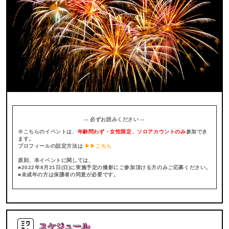
-- 必ずお読みください --
※こちらのイベントは、
年齢問わず・女性限定、ソロアカウントのみ
参加でき
ます。
プロフィールの設定方法は
▶▶こちら
原則、本イベントに関しては、
■2022年8月21日(日)に実施予定の撮影にご参加頂ける方のみご応募ください。
■未成年の方は保護者の同意が必要です。
スケジュール