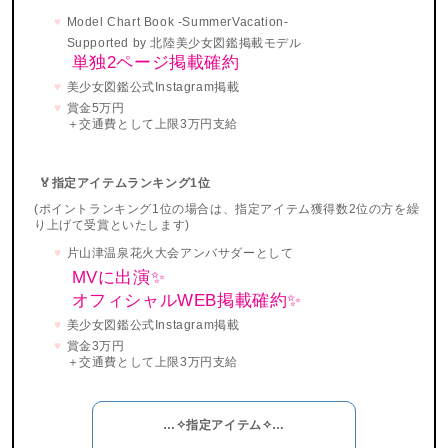
Model Chart Book -SummerVacation-
Supported by 北陸美少女図鑑掲載モデル
単独2ページ掲載確約
美少女図鑑公式Instagram掲載
賞金5万円
＋交通費として上限3万円支給
🏅指定アイテムランキング1位
(ポイントランキング1位の場合は、指定アイテム獲得数2位の方を繰
り上げて受賞といたします)
片山津温泉花火大会アンバサダーとして
MVに出演✨
オフィシャルWEB掲載確約✨
美少女図鑑公式Instagram掲載
賞金3万円
＋交通費として上限3万円支給
…✧指定アイテム✧…