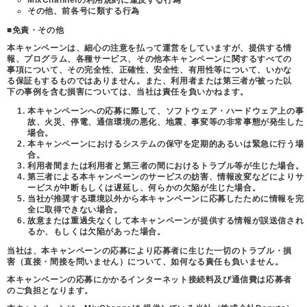
その他、前各号に類する行為
■免責・その他
本キャンペーンは、細心の注意を払って運営をしていますが、提供する情
報、プログラム、各種サービス、その他本キャンペーンに関するすべての
事項について、その完全性、正確性、安全性、有用性等について、いかな
る保証もするものではありません。また、利用者または第三者が被った以
下の事例を含む損害については、当社は責任を負いかねます。
本キャンペーンへの応募に際して、ソフトウェア・ハードウェア上の事
故、火災、停電、通信環境の悪化、地震、事変等の非常事態が発生した
場合。
本キャンペーンにおけるシステムの保守を定期的あるいは緊急に行う場
合。
利用者間または利用者と第三者の間におけるトラブル等が生じた場合。
第三者による本キャンペーンのサービスの妨害、情報改変などによりサ
ービスが中断もしくは遅延し、何らかの欠陥が生じた場合。
当社が推奨する環境以外から本キャンペーンに応募したために情報を完
全に取得できない場合。
故意または重過失なくして本キャンペーンが提供する情報が誤送信され
るか、もしくは欠陥があった場合。
当社は、本キャンペーンの応募により応募者に生じた一切のトラブル・損
害（直接・間接を問いません）について、如何なる責任も負いません。
本キャンペーンの応募にかかるインターネット接続料及び通信費は応募者
のご負担となります。