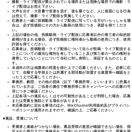
撮影・ライブ配信が禁止されている場所または危険な場所での撮影・ラ
イブ配信はお控え下さい。
大声を出す・大音量で音楽を流す、道を塞ぐなど、人に迷惑になる行為
は控えて、撮影・ライブ配信を実施してください。
応募者と一緒に投稿動画・ライブ配信に写っている方がいらっしゃる場
合は、必ず投稿前にその方から動画の使用につき、承諾を得てくださ
い。
上記の場合の他、投稿動画・ライブ配信に応募者以外の第三者の知的財
産権が含まれる場合、必ず投稿前に権利者から動画の使用につき、使用
許諾を得てください。
応募者は、投稿動画・ライブ配信について自らが投稿・ライブ配信する
ことについての適法な権利を有していること及び第三者の一切の権利を
侵害していないことについて当社に対し表明し、保証するものとしま
す。
未成年の方は保護者の同意を得た上でご応募ください。また、必要に応
じて、在籍する学校または所属する部活動が加盟する連盟等へ確認をと
ったうえで応募してください。
事務所、劇団、その他の団体（以下「事務所等」といいます）に所属さ
れている方は、ご自身の責任で事務所等に本キャンペーンへの応募の可
否につきご確認ください。
上記各項への違反もしくはその可能性があることが判明した場合、応募
または受賞を無効とする場合があります。
本応募規約に定める事項のほか、MixChannel利用規約及びプライバシ
ーポリシーが適用されますので、確認の上、ご応募ください。
■賞品、受賞について
受賞者と連絡がつかない場合、賞品受領の意思が確認できない場合、指
定された期日までに連絡先をご返信いただけない場合等には、受賞を辞