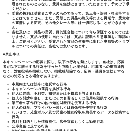
退されたものとみなし、受賞を無効とさせていただきます。予めご了承
ください。
受賞の権利は受賞者ご本人のものであって、第三者へ譲渡・換金等する
ことはできません。また、受領した賞品の紛失等による再送付、受賞者
の事情による変更、その他クレーム等には一切応じることができませ
ん。
当社及びは、賞品の品質、目的適合性について何ら保証するものではあ
りません。賞品の使用に当たっては、賞品に記載の注意事項をご確認の
上、ご使用ください。受賞された賞品の使用中に生じた事故等のトラブ
ルについての責任は、当社では負いかねます。
■禁止事項
本キャンペーンへの応募に際し、以下の行為を禁止します。当社は、応募
者が以下に該当する行為を行ったと判断した場合は、応募者への事前通告
なく、対象投稿を掲載しない、掲載後削除する、応募・受賞を無効とする
などの対応をとる場合があります。
本規約または法令に違反する行為
本キャンペーンの運営を妨げる行為
他人に迷惑、不利益、損害または不快感を与える行為
他人を誹謗中傷し、またはその名誉若しくは信用を毀損する行為
第三者の著作権その他の知的財産権を侵害する行為
他人の財産、プライバシー若しくは肖像権を侵害する行為
わいせつ、児童ポルノ及び児童の性的搾取を助長するデータを投稿する
行為
営利を目的とした情報提供、広告宣伝もしくは勧誘行為
公序良俗に反する行為
MixChannelの利用規約に違反する行為