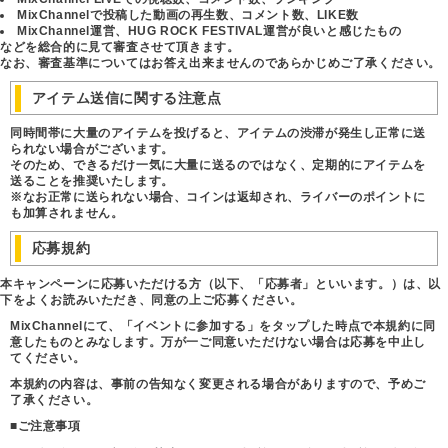
MixChannelで投稿した動画の再生数、コメント数、LIKE数
MixChannel運営、HUG ROCK FESTIVAL運営が良いと感じたもの
などを総合的に見て審査させて頂きます。
なお、審査基準についてはお答え出来ませんのであらかじめご了承ください。
アイテム送信に関する注意点
同時間帯に大量のアイテムを投げると、アイテムの渋滞が発生し正常に送
られない場合がございます。
そのため、できるだけ一気に大量に送るのではなく、定期的にアイテムを
送ることを推奨いたします。
※なお正常に送られない場合、コインは返却され、ライバーのポイントに
も加算されません。
応募規約
本キャンペーンに応募いただける方（以下、「応募者」といいます。）は、以
下をよくお読みいただき、同意の上ご応募ください。
MixChannelにて、「イベントに参加する」をタップした時点で本規約に同
意したものとみなします。万が一ご同意いただけない場合は応募を中止し
てください。
本規約の内容は、事前の告知なく変更される場合がありますので、予めご
了承ください。
■ご注意事項