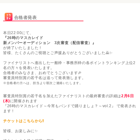
合格者発表
本日22:00にて、
『26時のマスカレイド
新メンバーオーディション 3次審査（配信審査）』
が終了いたしました！
皆様、たくさんのご視聴とご声援ありがとうございました🙇✨
ファイナリストへ進出した一般枠・事務所枠の各ポイントランキング上位2
名の方々を発表いたします。
合格者のみなさま、おめでとうございます🎉
審査員特別賞の若干名は追って発表致します。
※合格者の方へは、担当より順次ご連絡いたします。
審査員特別賞の若干名を加えたファイナリストの最終審査の詳細は
2月6日
(木)
に開催されます
『26時のマスカレイド～今宵もバンドで踊りましょ？～vol.2』 で発表され
ます！
チケットはこちらから❗️
皆様、お楽しみに✨