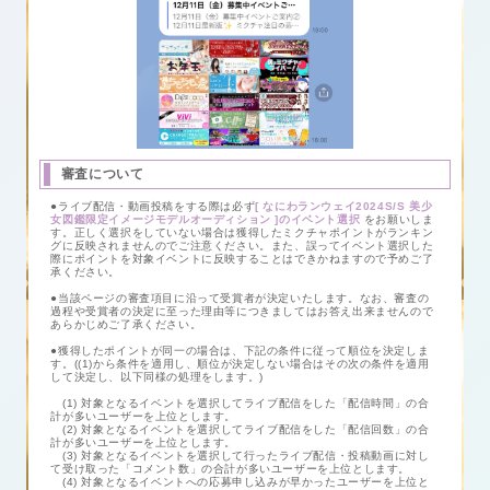
審査について
●ライブ配信・動画投稿をする際は必ず
[ なにわランウェイ2024S/S 美少
女図鑑限定イメージモデルオーディション ]のイベント選択
をお願いしま
す。正しく選択をしていない場合は獲得したミクチャポイントがランキン
グに反映されませんのでご注意ください。また、誤ってイベント選択した
際にポイントを対象イベントに反映することはできかねますので予めご了
承ください。
●当該ページの審査項目に沿って受賞者が決定いたします。なお、審査の
過程や受賞者の決定に至った理由等につきましてはお答え出来ませんので
あらかじめご了承ください。
●獲得したポイントが同一の場合は、下記の条件に従って順位を決定しま
す。((1)から条件を適用し、順位が決定しない場合はその次の条件を適用
して決定し、以下同様の処理をします。)
(1) 対象となるイベントを選択してライブ配信をした「配信時間」の合
計が多いユーザーを上位とします。
(2) 対象となるイベントを選択してライブ配信をした「配信回数」の合
計が多いユーザーを上位とします。
(3) 対象となるイベントを選択して行ったライブ配信・投稿動画に対し
て受け取った「コメント数」の合計が多いユーザーを上位とします。
(4) 対象となるイベントへの応募申し込みが早かったユーザーを上位と