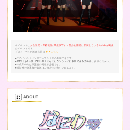
本イベントは
女性限定・年齢制限(29歳以下）・美少女図鑑に所属している方のみが対象
のイベントです。
プロフィールの設定方法は
▶▶こちら
■このイベントはソロアカウントのみ参加できます。
■
4/27(土)＠大阪HEP HALLのなにわランウェイに参加できる方のみ
ご参加ください。
■未成年の方は保護者の同意が必要です。
■撮影時の交通費の負担はご自身でお願いいたします。
ABOUT