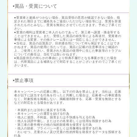
▪️賞品・受賞について
●受賞者と連絡がつかない場合、賞品受領の意思が確認できない場合、指
定された期日までに連絡先をご返信いただけない場合等には、受賞を辞退
されたものとみなし、受賞を無効とさせていただきます。予めご了承くだ
さい。
●受賞の権利は受賞者ご本人のものであって、第三者へ譲渡・換金等する
ことはできません。また、受領した賞品の紛失等による再送付、受賞者の
事情による変更、その他クレーム等には一切応じることができません。
●当社は、賞品の品質及び、目的適合性について何ら保証することはでき
かねます。賞品の使用に当たっては、賞品に記載の注意事項をご確認の
上、ご使用ください。受賞された賞品の使用中に生じた事故等のトラブル
についての責任は、当社では負いかねます。
●賞品提供元の何らかの事由により特典不履行となる事案が生じた場合
は、代替賞品による補填などで対応することがございますのでご了承くだ
さいませ。
▪️禁止事項
本キャンペーンへの応募に際し、以下の行為を禁止します。当社は、応募
者が以下に該当する行為を行ったと判断した場合は、応募者への事前通告
なく、対象投稿を掲載しない、掲載後削除する、応募・受賞を無効とする
などの対応をとる場合があります。
・本規約または法令に違反する行為
・本キャンペーンの運営を妨げる行為
・他人に迷惑、不利益、損害または不快感を与える行為
・他人を誹謗中傷し、またはその名誉若しくは信用を毀損する行為
・第三者の著作権その他の知的財産権を侵害する行為
・他人の財産、プライバシー若しくは肖像権を侵害する行為
・わいせつ、児童ポルノ及び児童の性的搾取を助長するデータを投稿する
行為