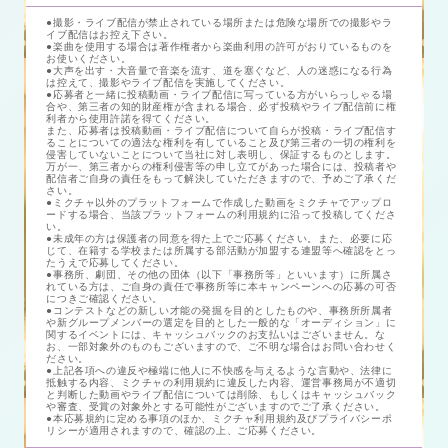
●撮影・ライブ配信が禁止されている場所または危険な場所での撮影やラ
イブ配信はお控え下さい。
●楽曲を使用する場合は著作権者から楽曲利用の許可がおりているものを
お使いください。
●大声を出す・大音量で音楽を流す、道を塞ぐなど、人の迷惑になる行為
は控えて、撮影やライブ配信を実施してください。
●応募者と一緒に投稿動画・ライブ配信に写っている方がいらっしゃる場
合や、第三者の知的財産権が含まれる場合、必ず投稿やライブ配信前に権
利者から使用許諾を得てください。
また、応募者は投稿動画・ライブ配信について自らが投稿・ライブ配信す
ることについての適法な権利を有していること及び第三者の一切の権利を
侵害していないことについて当社に対し表明し、保証するものとします。
万が一、第三者からの権利侵害等の申し立てがあった場合には、投稿者や
配信者ご自身の責任をもって解決していただきますので、予めご了承くだ
さい。
●ミクチャ以外のプラットフォームで作成した動画をミクチャでアップロ
ードする場合、当該プラットフォームの利用規約に沿って投稿してくださ
い。
●未成年の方は保護者の同意を得た上でご応募ください。また、必要に応
じて、在籍する学校または所属する部活動が加盟する連盟等へ確認をとっ
たうえで応募してください。
●事務所、劇団、その他の団体（以下「事務所等」といいます）に所属さ
れている方は、ご自身の責任で事務所等に本キャンペーンへの応募の可否
につきご確認ください。
●コンテストなどの新しい才能の発掘を目的としたものや、事務所所属者
や新グループメンバーの選定を目的とした一般的な「オーディション」に
関するイベントには、キャッシュバックのお支払いはございません。な
お、一部対象外のものもございますので、ご不明な場合はお問い合わせく
ださい。
●上記各項への違反や極端に他人に不快感を与えるような言動や、法律に
抵触する内容、ミクチャの利用規約に違反した内容、運営事務局が不適切
と判断した動画やライブ配信については削除、もしくはキャッシュバック
や審査、受賞の対象外とする可能性がございますのでご了承ください。
●本応募規約に定める事項のほか、ミクチャ利用規約及びプライバシーポ
リシーが適用されますので、確認の上、ご応募ください。