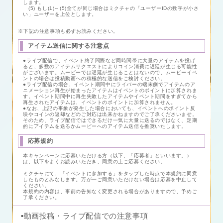
します。
(5) もし(1)～(5)全てが同じ場合はミクチャの「ユーザーIDの数字が小さ
い」ユーザーを上位とします。
※下記の注意事項も必ずお読みください。
アイテム送信に関する注意点
●ライブ配信で、イベント終了間際など同時間帯に大量のアイテムを投げ
ると、多数のアイテムリクエストによりコイン消費に遅延が生じる可能性
がございます。ムービーでは遅延が生じることはないので、ムービーイベ
ントの場合は投稿動画への積極的な送信をご検討ください。
●ライブ配信の場合、イベント期間中にライバーの端末側でアイテムのア
ニメーション再生が始まったアイテムはイベントのポイントに加算されま
す。イベント期間中に再生失敗したアイテムやイベント期間をすぎてから
再生されたアイテムは、イベントのポイントに加算されません。
●なお、上記の事象が発生した場合においても、イベントへのポイント反
映やコインの返却などのご対応は出来かねますのでご了承くださいませ。
そのため、ライブ配信ではできるだけ一気に大量に送るのではなく、定期
的にアイテムを送るかムービーへのアイテム送信を推奨いたします。
応募規約
本キャンペーンに応募いただける方（以下、「応募者」といいます。）
は、以下をよくお読みいただき、同意の上ご応募ください。
ミクチャにて、「イベントに参加する」をタップした時点で本規約に同意
したものとみなします。万が一ご同意いただけない場合は応募を中止して
ください。
本規約の内容は、事前の告知なく変更される場合がありますので、予めご
了承ください。
▪️動画投稿・ライブ配信での注意事項