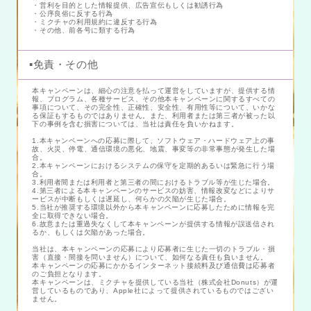
・営利を目的とした情報提供、広告宣伝もしくは勧誘行為
・公序良俗に反する行為
・ミクチャの利用規約に違反する行為
・その他、前各号に類する行為
▪️免責・その他
本キャンペーンは、細心の注意を払って運営をしていますが、提供する情
報、プログラム、各種サービス、その他本キャンペーンに関するすべての
事項について、その完全性、正確性、安全性、有用性等について、いかな
る保証もするものではありません。また、利用者または第三者が被った以
下の事例を含む損害については、当社は責任を負いかねます。
1.本キャンペーンへの応募に際して、ソフトウェア・ハードウェア上の事
故、火災、停電、通信環境の悪化、地震、事変等の非常事態が発生した場
合。
2.本キャンペーンにおけるシステムの保守を定期的あるいは緊急に行う場
合。
3.利用者間または利用者と第三者の間におけるトラブル等が生じた場合。
4.第三者による本キャンペーンのサービスの妨害、情報改変などによりサ
ービスが中断もしくは遅延し、何らかの欠陥が生じた場合。
5.当社が推奨する環境以外から本キャンペーンに応募したために情報を完
全に取得できない場合。
6.故意または重過失なくして本キャンペーンが提供する情報が誤送信され
るか、もしくは欠陥があった場合。
当社は、本キャンペーンの応募により応募者に生じた一切のトラブル・損
害（直接・間接を問いません）について、如何なる責任も負いません。
本キャンペーンの応募にかかるインターネット接続料及び通信費は応募者
のご負担となります。
本キャンペーンは、ミクチャを提供している当社（株式会社Donuts）が運
営しているものであり、Apple社によって提供されているものではござい
ません。