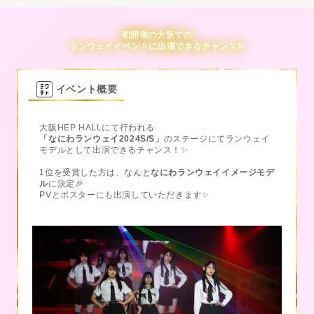
初開催の大阪での
ランウェイイベントに出演できるチャンス✨
イベント概要
大阪HEP HALLにて行われる
「なにわランウェイ2024S/S」
のステージにてランウェイ
モデルとして出演できるチャンス！✨
1位を受賞した方は、なんと
なにわランウェイイメージモデ
ル
に決定🎉
PVとポスターにも出演していただきます✨