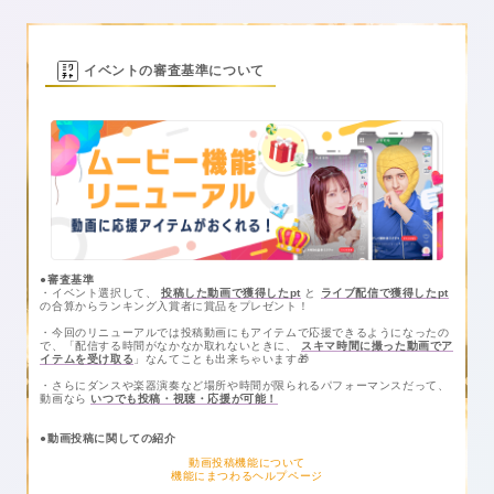
イベントの審査基準について
●審査基準
・イベント選択して、
投稿した動画で獲得したpt
と
ライブ配信で獲得したpt
の合算からランキング入賞者に賞品をプレゼント！
・今回のリニューアルでは投稿動画にもアイテムで応援できるようになったの
で、「配信する時間がなかなか取れないときに、
スキマ時間に撮った動画でア
イテムを受け取る
」なんてことも出来ちゃいます🎁
・さらにダンスや楽器演奏など場所や時間が限られるパフォーマンスだって、
動画なら
いつでも投稿・視聴・応援が可能！
●動画投稿に関しての紹介
動画投稿機能について
機能にまつわるヘルプページ