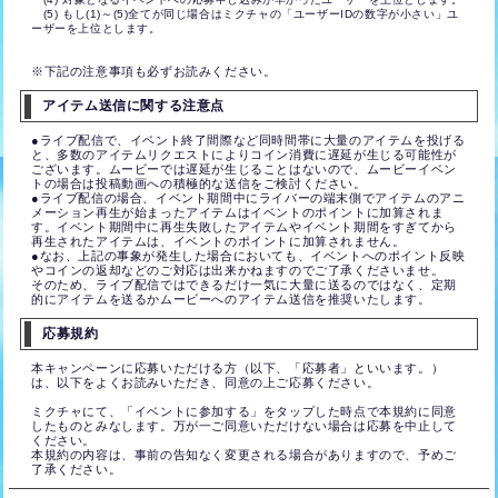
(5) もし(1)～(5)全てが同じ場合はミクチャの「ユーザーIDの数字が小さい」ユ
ーザーを上位とします。
※下記の注意事項も必ずお読みください。
アイテム送信に関する注意点
●ライブ配信で、イベント終了間際など同時間帯に大量のアイテムを投げる
と、多数のアイテムリクエストによりコイン消費に遅延が生じる可能性が
ございます。ムービーでは遅延が生じることはないので、ムービーイベン
トの場合は投稿動画への積極的な送信をご検討ください。
●ライブ配信の場合、イベント期間中にライバーの端末側でアイテムのアニ
メーション再生が始まったアイテムはイベントのポイントに加算されま
す。イベント期間中に再生失敗したアイテムやイベント期間をすぎてから
再生されたアイテムは、イベントのポイントに加算されません。
●なお、上記の事象が発生した場合においても、イベントへのポイント反映
やコインの返却などのご対応は出来かねますのでご了承くださいませ。
そのため、ライブ配信ではできるだけ一気に大量に送るのではなく、定期
的にアイテムを送るかムービーへのアイテム送信を推奨いたします。
応募規約
本キャンペーンに応募いただける方（以下、「応募者」といいます。）
は、以下をよくお読みいただき、同意の上ご応募ください。
ミクチャにて、「イベントに参加する」をタップした時点で本規約に同意
したものとみなします。万が一ご同意いただけない場合は応募を中止して
ください。
本規約の内容は、事前の告知なく変更される場合がありますので、予めご
了承ください。