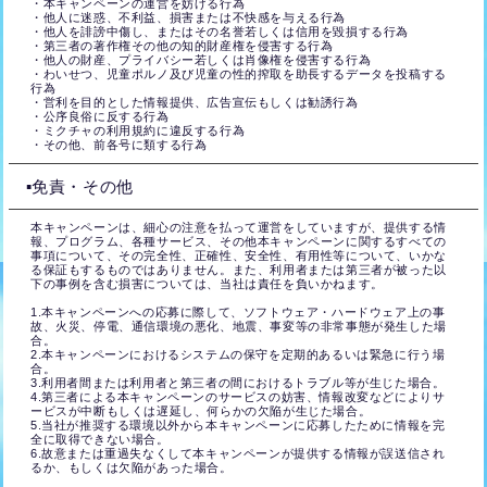
・本キャンペーンの運営を妨げる行為
・他人に迷惑、不利益、損害または不快感を与える行為
・他人を誹謗中傷し、またはその名誉若しくは信用を毀損する行為
・第三者の著作権その他の知的財産権を侵害する行為
・他人の財産、プライバシー若しくは肖像権を侵害する行為
・わいせつ、児童ポルノ及び児童の性的搾取を助長するデータを投稿する
行為
・営利を目的とした情報提供、広告宣伝もしくは勧誘行為
・公序良俗に反する行為
・ミクチャの利用規約に違反する行為
・その他、前各号に類する行為
▪️免責・その他
本キャンペーンは、細心の注意を払って運営をしていますが、提供する情
報、プログラム、各種サービス、その他本キャンペーンに関するすべての
事項について、その完全性、正確性、安全性、有用性等について、いかな
る保証もするものではありません。また、利用者または第三者が被った以
下の事例を含む損害については、当社は責任を負いかねます。
1.本キャンペーンへの応募に際して、ソフトウェア・ハードウェア上の事
故、火災、停電、通信環境の悪化、地震、事変等の非常事態が発生した場
合。
2.本キャンペーンにおけるシステムの保守を定期的あるいは緊急に行う場
合。
3.利用者間または利用者と第三者の間におけるトラブル等が生じた場合。
4.第三者による本キャンペーンのサービスの妨害、情報改変などによりサ
ービスが中断もしくは遅延し、何らかの欠陥が生じた場合。
5.当社が推奨する環境以外から本キャンペーンに応募したために情報を完
全に取得できない場合。
6.故意または重過失なくして本キャンペーンが提供する情報が誤送信され
るか、もしくは欠陥があった場合。