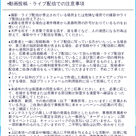
▪️動画投稿・ライブ配信での注意事項
●撮影・ライブ配信が禁止されている場所または危険な場所での撮影やライ
ブ配信はお控え下さい。
●楽曲を使用する場合は著作権者から楽曲利用の許可がおりているものをお
使いください。
●大声を出す・大音量で音楽を流す、道を塞ぐなど、人の迷惑になる行為は
控えて、撮影やライブ配信を実施してください。
●応募者と一緒に投稿動画・ライブ配信に写っている方がいらっしゃる場合
や、第三者の知的財産権が含まれる場合、必ず投稿やライブ配信前に権利
者から使用許諾を得てください。
また、応募者は投稿動画・ライブ配信について自らが投稿・ライブ配信す
ることについての適法な権利を有していること及び第三者の一切の権利を
侵害していないことについて当社に対し表明し、保証するものとします。
万が一、第三者からの権利侵害等の申し立てがあった場合には、投稿者や
配信者ご自身の責任をもって解決していただきますので、予めご了承くだ
さい。
●ミクチャ以外のプラットフォームで作成した動画をミクチャでアップロー
ドする場合、当該プラットフォームの利用規約に沿って投稿してくださ
い。
●未成年の方は保護者の同意を得た上でご応募ください。また、必要に応じ
て、在籍する学校または所属する部活動が加盟する連盟等へ確認をとった
うえで応募してください。
●事務所、劇団、その他の団体（以下「事務所等」といいます）に所属され
ている方は、ご自身の責任で事務所等に本キャンペーンへの応募の可否に
つきご確認ください。
●コンテストなどの新しい才能の発掘を目的としたものや、事務所所属者や
新グループメンバーの選定を目的とした一般的な「オーディション」に関
するイベントには、キャッシュバックのお支払いはございません。なお、
一部対象外のものもございますので、ご不明な場合はお問い合わせくださ
い。
●上記各項への違反や極端に他人に不快感を与えるような言動や、法律に抵