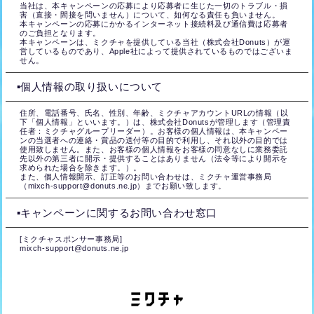
当社は、本キャンペーンの応募により応募者に生じた一切のトラブル・損
害（直接・間接を問いません）について、如何なる責任も負いません。
本キャンペーンの応募にかかるインターネット接続料及び通信費は応募者
のご負担となります。
本キャンペーンは、ミクチャを提供している当社（株式会社Donuts）が運
営しているものであり、Apple社によって提供されているものではございま
せん。
▪️個人情報の取り扱いについて
住所、電話番号、氏名、性別、年齢、ミクチャアカウントURLの情報（以
下「個人情報」といいます。）は、株式会社Donutsが管理します（管理責
任者：ミクチャグループリーダー）。お客様の個人情報は、本キャンペー
ンの当選者への連絡・賞品の送付等の目的で利用し、それ以外の目的では
使用致しません。また、お客様の個人情報をお客様の同意なしに業務委託
先以外の第三者に開示・提供することはありません（法令等により開示を
求められた場合を除きます。）。
また、個人情報開示、訂正等のお問い合わせは、ミクチャ運営事務局
（mixch-support@donuts.ne.jp）までお願い致します。
▪️キャンペーンに関するお問い合わせ窓口
[ミクチャスポンサー事務局]
mixch-support@donuts.ne.jp