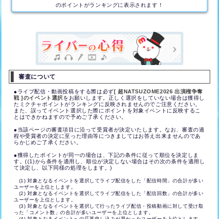
のポイントがランキングに表示されます！
審査について
●ライブ配信・動画投稿をする際は必ず
[ 超NATSUZOME2026 出演権争奪
戦 ]のイベント選択
をお願いします。正しく選択をしていない場合は獲得し
たミクチャポイントがランキングに反映されませんのでご注意ください。
また、誤ってイベント選択した際にポイントを対象イベントに反映するこ
とはできかねますので予めご了承ください。
●当該ページの審査項目に沿って受賞者が決定いたします。なお、審査の過
程や受賞者の決定に至った理由等につきましてはお答え出来ませんのであ
らかじめご了承ください。
●獲得したポイントが同一の場合は、下記の条件に従って順位を決定しま
す。((1)から条件を適用し、順位が決定しない場合はその次の条件を適用し
て決定し、以下同様の処理をします。)
(1) 対象となるイベントを選択してライブ配信をした「配信時間」の合計が多い
ユーザーを上位とします。
(2) 対象となるイベントを選択してライブ配信をした「配信回数」の合計が多い
ユーザーを上位とします。
(3) 対象となるイベントを選択して行ったライブ配信・投稿動画に対して受け取
った「コメント数」の合計が多いユーザーを上位とします。
(4) 対象となるイベントへの応募申し込みが早かったユーザーを上位とします。