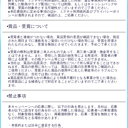
触する内容、ミクチャの利用規約に違反した内容、運営事務局が不適切と
判断した動画やライブ配信については削除、もしくはキャッシュバックや
審査、受賞の対象外とする可能性がございますのでご了承ください。
●本応募規約に定める事項のほか、ミクチャ利用規約及びプライバシーポリ
シーが適用されますので、確認の上、ご応募ください。
▪️賞品・受賞について
●受賞者と連絡がつかない場合、賞品受領の意思が確認できない場合、指定
された期日までに連絡先をご返信いただけない場合等には、受賞を辞退さ
れたものとみなし、受賞を無効とさせていただきます。予めご了承くださ
い。
●受賞の権利は受賞者ご本人のものであって、第三者へ譲渡・換金等するこ
とはできません。また、受領した賞品の紛失等による再送付、受賞者の事
情による変更、その他クレーム等には一切応じることができません。
●当社は、賞品の品質及び、目的適合性について何ら保証することはできか
ねます。賞品の使用に当たっては、賞品に記載の注意事項をご確認の上、
ご使用ください。受賞された賞品の使用中に生じた事故等のトラブルにつ
いての責任は、当社では負いかねます。
●賞品提供元の何らかの事由により特典不履行となる事案が生じた場合は、
代替賞品による補填などで対応することがございますのでご了承ください
ませ。
▪️禁止事項
本キャンペーンへの応募に際し、以下の行為を禁止します。当社は、応募
者が以下に該当する行為を行ったと判断した場合は、応募者への事前通告
なく、対象投稿を掲載しない、掲載後削除する、応募・受賞を無効とする
などの対応をとる場合があります。
・本規約または法令に違反する行為