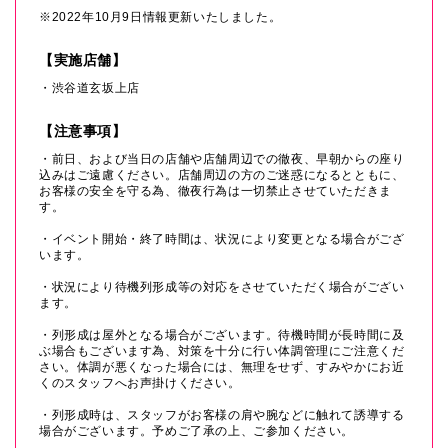
※2022年10月9日情報更新いたしました。
【実施店舗】
・渋谷道玄坂上店
【注意事項】
・前日、および当日の店舗や店舗周辺での徹夜、早朝からの座り
込みはご遠慮ください。店舗周辺の方のご迷惑になるとともに、
お客様の安全を守る為、徹夜行為は一切禁止させていただきま
す。
・イベント開始・終了時間は、状況により変更となる場合がござ
います。
・状況により待機列形成等の対応をさせていただく場合がござい
ます。
・列形成は屋外となる場合がございます。待機時間が長時間に及
ぶ場合もございます為、対策を十分に行い体調管理にご注意くだ
さい。体調が悪くなった場合には、無理をせず、すみやかにお近
くのスタッフへお声掛けください。
・列形成時は、スタッフがお客様の肩や腕などに触れて誘導する
場合がございます。予めご了承の上、ご参加ください。