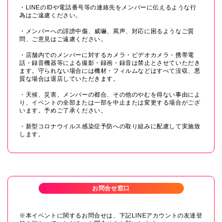
・LINEのIDや電話番号等の連絡先をメンバーに伝えるような行
為はご遠慮ください。
・メンバーへの誹謗中傷、威嚇、罵声、対応に困るようなご質
問、ご意見はご遠慮ください。
・店舗内でのメンバーに対するカメラ・ビデオカメラ・携帯電
話・録音機器等による撮影・録画・録音は禁止とさせていただき
ます。守られない場合には機材・フィルムなどはすべて没収、悪
質な場合は退店していただきます。
・天候、災害、メンバーの都合、その他のやむを得ない事由によ
り、イベントの全部または一部を中止または変更する場合がござ
います。予めご了承ください。
・新型コロナウイルス感染症予防への取り組みに配慮して実施致
します。
お問合せ窓口
※本イベントに関するお問合せは、下記LINEアカウントの友達登