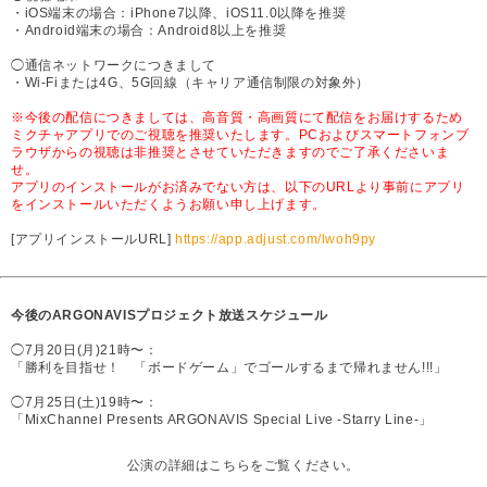
・iOS端末の場合：iPhone7以降、iOS11.0以降を推奨
・Android端末の場合：Android8以上を推奨
◯通信ネットワークにつきまして
・Wi-Fiまたは4G、5G回線（キャリア通信制限の対象外）
※今後の配信につきましては、高音質・高画質にて配信をお届けするため
ミクチャアプリでのご視聴を推奨いたします。PCおよびスマートフォンブ
ラウザからの視聴は非推奨とさせていただきますのでご了承くださいま
せ。
アプリのインストールがお済みでない方は、以下のURLより事前にアプリ
をインストールいただくようお願い申し上げます。
[アプリインストールURL]
https://app.adjust.com/lwoh9py
今後のARGONAVISプロジェクト放送スケジュール
◯7月20日(月)21時〜：
「勝利を目指せ！ 「ボードゲーム」でゴールするまで帰れません!!!」
◯7月25日(土)19時〜：
「MixChannel Presents ARGONAVIS Special Live -Starry Line-」
公演の詳細はこちらをご覧ください。