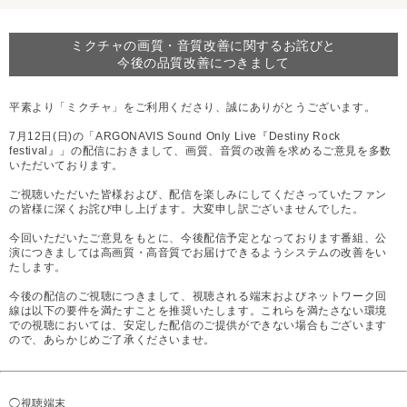
ミクチャの画質・音質改善に関するお詫びと
今後の品質改善につきまして
平素より「ミクチャ」をご利用くださり、誠にありがとうございます。
7月12日(日)の「ARGONAVIS Sound Only Live『Destiny Rock
festival』」の配信におきまして、画質、音質の改善を求めるご意見を多数
いただいております。
ご視聴いただいた皆様および、配信を楽しみにしてくださっていたファン
の皆様に深くお詫び申し上げます。大変申し訳ございませんでした。
今回いただいたご意見をもとに、今後配信予定となっております番組、公
演につきましては高画質・高音質でお届けできるようシステムの改善をい
たします。
今後の配信のご視聴につきまして、視聴される端末およびネットワーク回
線は以下の要件を満たすことを推奨いたします。これらを満たさない環境
での視聴においては、安定した配信のご提供ができない場合もございます
ので、あらかじめご了承くださいませ。
◯視聴端末