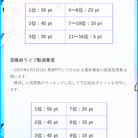
1位：50 pt
4〜6位：25 pt
2位：40 pt
7〜10位：15 pt
3位：30 pt
11〜16位：5 pt
⑥最終ライブ動員審査
・2025年4月2日(水) 豊洲PITにて行われる最終審査の動員投票数を
競います。
・獲得した投票数のランキングに応じて下記総合ポイントを付与し
ます。
1位：50 pt
7位：20 pt
2位：45 pt
8位：15 pt
3位：40 pt
9位：10 pt