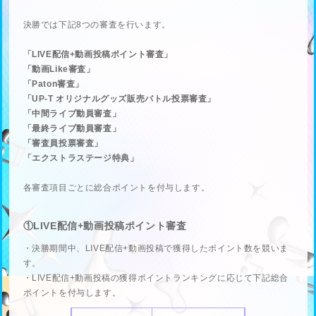
決勝では下記8つの審査を行います。
「LIVE配信+動画投稿ポイント審査」
「動画Like審査」
「Paton審査」
「UP-T オリジナルグッズ販売バトル投票審査」
「中間ライブ動員審査」
「最終ライブ動員審査」
「審査員投票審査」
「エクストラステージ特典」
各審査項目ごとに総合ポイントを付与します。
①LIVE配信+動画投稿ポイント審査
・決勝期間中、LIVE配信+動画投稿で獲得したポイント数を競いま
す。
・LIVE配信+動画投稿の獲得ポイントランキングに応じて下記総合
ポイントを付与します。