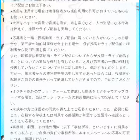
イブ配信はお控え下さい。
●楽曲を使用する場合は著作権者から楽曲利用の許可がおりているものを
お使いください。
●大声を出す・大音量で音楽を流す、道を塞ぐなど、人の迷惑になる行為
は控えて、撮影やライブ配信を実施してください。
●応募者と一緒に投稿動画・ライブ配信に写っている方がいらっしゃる場
合や、第三者の知的財産権が含まれる場合、必ず投稿やライブ配信前に権
利者から使用許諾を得てください。
また、応募者は投稿動画・ライブ配信について自らが投稿・ライブ配信す
ることについての適法な権利を有していること及び第三者の一切の権利を
侵害していないことについて当社に対し表明し、保証するものとします。
万が一、第三者からの権利侵害等の申し立てがあった場合には、投稿者や
配信者ご自身の責任をもって解決していただきますので、予めご了承くだ
さい。
●ミクチャ以外のプラットフォームで作成した動画をミクチャでアップロ
ードする場合、当該プラットフォームの利用規約に沿って投稿してくださ
い。
●未成年の方は保護者の同意を得た上でご応募ください。また、必要に応
じて、在籍する学校または所属する部活動が加盟する連盟等へ確認をとっ
たうえで応募してください。
●事務所、劇団、その他の団体（以下「事務所等」といいます）に所属さ
れている方は、ご自身の責任で事務所等に本キャンペーンへの応募の可否
につきご確認ください。