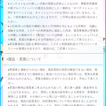
●コンテストなどの新しい才能の発掘を目的としたものや、事務所所属者
や新グループメンバーの選定を目的とした一般的な「オーディション」に
関するイベントには、キャッシュバックのお支払いはございません。な
お、一部対象外のものもございますので、ご不明な場合はお問い合わせく
ださい。
●上記各項への違反や極端に他人に不快感を与えるような言動や、法律に
抵触する内容、ミクチャの利用規約に違反した内容、運営事務局が不適切
と判断した動画やライブ配信については削除、もしくはキャッシュバック
や審査、受賞の対象外とする可能性がございますのでご了承ください。
●本応募規約に定める事項のほか、ミクチャ利用規約及びプライバシーポ
リシーが適用されますので、確認の上、ご応募ください。
▪️賞品・受賞について
●受賞者と連絡がつかない場合、賞品受領の意思が確認できない場合、指
定された期日までに連絡先をご返信いただけない場合等には、受賞を辞退
されたものとみなし、受賞を無効とさせていただきます。予めご了承くだ
さい。
●受賞の権利は受賞者ご本人のものであって、第三者へ譲渡・換金等する
ことはできません。また、受領した賞品の紛失等による再送付、受賞者の
事情による変更、その他クレーム等には一切応じることができません。
●当社は、賞品の品質及び、目的適合性について何ら保証することはでき
かねます。賞品の使用に当たっては、賞品に記載の注意事項をご確認の