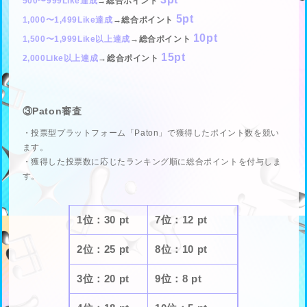
500〜999Like達成
→総合ポイント
5pt
1,000〜1,499Like達成
→総合ポイント
10pt
1,500〜1,999Like以上達成
→総合ポイント
15pt
2,000Like以上達成
→総合ポイント
③Paton審査
・投票型プラットフォーム「Paton」で獲得したポイント数を競い
ます。
・獲得した投票数に応じたランキング順に総合ポイントを付与しま
す。
1位：30 pt
7位：12 pt
2位：25 pt
8位：10 pt
3位：20 pt
9位：8 pt