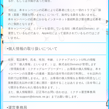
るか、もしくは欠陥があった場合。
当社は、本キャンペーンの応募により応募者に生じた一切のトラブル・損
害（直接・間接を問いません）について、如何なる責任も負いません。
本キャンペーンの応募にかかるインターネット接続料及び通信費は応募者
のご負担となります。
本キャンペーンは、ミクチャを提供している当社（株式会社Donuts）が
運営しているものであり、Apple社によって提供されているものではござ
いません。
▪️個人情報の取り扱いについて
住所、電話番号、氏名、性別、年齢、ミクチャアカウントURLの情報
（以下「個人情報」といいます。）は、株式会社Donutsが管理します
（管理責任者：ミクチャグループリーダー）。お客様の個人情報は、本キ
ャンペーンの当選者への連絡・賞品の送付等の目的で利用し、それ以外の
目的では使用致しません。また、お客様の個人情報をお客様の同意なしに
業務委託先以外の第三者に開示・提供することはありません（法令等によ
り開示を求められた場合を除きます。）。
また、個人情報開示、訂正等のお問い合わせは、ミクチャ運営事務局
（mixch-support@donuts.ne.jp）までお願い致します。
▪️運営事務局