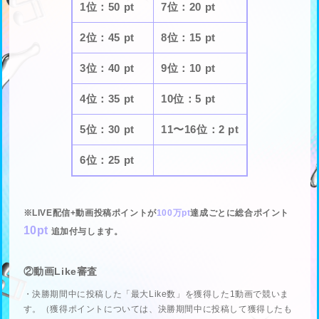
1位：50 pt
7位：20 pt
2位：45 pt
8位：15 pt
3位：40 pt
9位：10 pt
4位：35 pt
10位：5 pt
5位：30 pt
11〜16位：2 pt
6位：25 pt
※LIVE配信+動画投稿ポイントが
100万pt
達成ごとに総合ポイント
10pt
追加付与します。
②動画Like審査
・決勝期間中に投稿した「最大Like数」を獲得した1動画で競いま
す。（獲得ポイントについては、決勝期間中に投稿して獲得したも