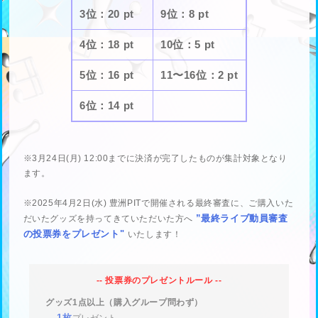
3位：20 pt
9位：8 pt
4位：18 pt
10位：5 pt
5位：16 pt
11〜16位：2 pt
6位：14 pt
※3月24日(月) 12:00までに決済が完了したものが集計対象となり
ます。
※2025年4月2日(水) 豊洲PITで開催される最終審査に、ご購入いた
”最終ライブ動員審査
だいたグッズを持ってきていただいた方へ
の投票券をプレゼント"
いたします！
-- 投票券のプレゼントルール --
グッズ1点以上（購入グループ問わず）
1枚
→
プレゼント