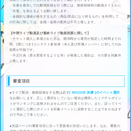
・水着を着衣しての動画投稿を行う際には、動画投稿時の動画タイトルに
「水着」を加えるようお願い致します。
・金銭的な価値が発生するもの（商品/景品になり得るもの）を利用して
の行為に関しては、金銭・金券の配布は不可と致します。
【中間ライブ動員及び最終ライブ動員投票に関して】
・チケット購入し来場された方は、開演時から運営が指定した時間までの
間、1票につき1コンテスト参加者（本人及び所属メンバー）に対してのみ
投票が可能です。
・不正行為（票を買収するような等）が発覚した場合は、その票を対象外
と致します。
審査項目
●ライブ配信・動画投稿をする際は必ず
[ NIG2025 決勝 ]のイベント選択
をお願いします。正しく選択をしていない場合は獲得したミクチャポイン
トがランキングに反映されませんのでご注意ください。また、誤ってイベ
ント選択した際にポイントを対象イベントに反映することはできかねます
ので予めご了承ください。
●当該ページの審査項目に沿って受賞者が決定いたします。なお、審査の