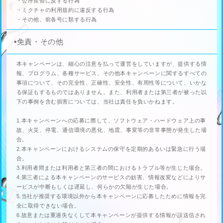
・公序良俗に反する行為
・ミクチャの利用規約に違反する行為
・その他、前各号に類する行為
▪️免責・その他
本キャンペーンは、細心の注意を払って運営をしていますが、提供する情
報、プログラム、各種サービス、その他本キャンペーンに関するすべての
事項について、その完全性、正確性、安全性、有用性等について、いかな
る保証もするものではありません。また、利用者または第三者が被った以
下の事例を含む損害については、当社は責任を負いかねます。
1.本キャンペーンへの応募に際して、ソフトウェア・ハードウェア上の事
故、火災、停電、通信環境の悪化、地震、事変等の非常事態が発生した場
合。
2.本キャンペーンにおけるシステムの保守を定期的あるいは緊急に行う場
合。
3.利用者間または利用者と第三者の間におけるトラブル等が生じた場合。
4.第三者による本キャンペーンのサービスの妨害、情報改変などによりサ
ービスが中断もしくは遅延し、何らかの欠陥が生じた場合。
5.当社が推奨する環境以外から本キャンペーンに応募したために情報を完
全に取得できない場合。
6.故意または重過失なくして本キャンペーンが提供する情報が誤送信され