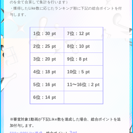
のを全て合算して集計を行います）
・獲得したLike数に応じたランキング順に下記の総合ポイントを付
与します。
1位：30 pt
7位：12 pt
2位：25 pt
8位：10 pt
3位：20 pt
9位：8 pt
4位：18 pt
10位：5 pt
5位：16 pt
11〜16位：2 pt
6位：14 pt
※審査対象1動画が下記Like数を達成した場合、総合ポイントを追
加付与します。
3pt