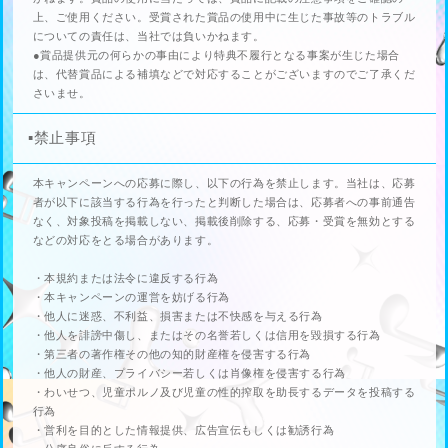
上、ご使用ください。受賞された賞品の使用中に生じた事故等のトラブル
についての責任は、当社では負いかねます。
●賞品提供元の何らかの事由により特典不履行となる事案が生じた場合
は、代替賞品による補填などで対応することがございますのでご了承くだ
さいませ。
▪️禁止事項
本キャンペーンへの応募に際し、以下の行為を禁止します。当社は、応募
者が以下に該当する行為を行ったと判断した場合は、応募者への事前通告
なく、対象投稿を掲載しない、掲載後削除する、応募・受賞を無効とする
などの対応をとる場合があります。
・本規約または法令に違反する行為
・本キャンペーンの運営を妨げる行為
・他人に迷惑、不利益、損害または不快感を与える行為
・他人を誹謗中傷し、またはその名誉若しくは信用を毀損する行為
・第三者の著作権その他の知的財産権を侵害する行為
・他人の財産、プライバシー若しくは肖像権を侵害する行為
・わいせつ、児童ポルノ及び児童の性的搾取を助長するデータを投稿する
行為
・営利を目的とした情報提供、広告宣伝もしくは勧誘行為