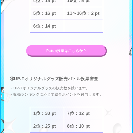
4位：18 pt
10位：5 pt
5位：16 pt
11〜16位：2 pt
6位：14 pt
Paton投票はこちらから
④UP-Tオリジナルグッズ販売バトル投票審査
・UP-Tオリジナルグッズの販売数を競います。
・販売ランキングに応じて総合ポイントを付与します。
1位：30 pt
7位：12 pt
2位：25 pt
8位：10 pt