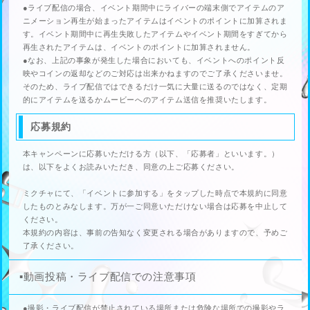
●ライブ配信の場合、イベント期間中にライバーの端末側でアイテムのア
ニメーション再生が始まったアイテムはイベントのポイントに加算されま
す。イベント期間中に再生失敗したアイテムやイベント期間をすぎてから
再生されたアイテムは、イベントのポイントに加算されません。
●なお、上記の事象が発生した場合においても、イベントへのポイント反
映やコインの返却などのご対応は出来かねますのでご了承くださいませ。
そのため、ライブ配信ではできるだけ一気に大量に送るのではなく、定期
的にアイテムを送るかムービーへのアイテム送信を推奨いたします。
応募規約
本キャンペーンに応募いただける方（以下、「応募者」といいます。）
は、以下をよくお読みいただき、同意の上ご応募ください。
ミクチャにて、「イベントに参加する」をタップした時点で本規約に同意
したものとみなします。万が一ご同意いただけない場合は応募を中止して
ください。
本規約の内容は、事前の告知なく変更される場合がありますので、予めご
了承ください。
▪️動画投稿・ライブ配信での注意事項
●撮影・ライブ配信が禁止されている場所または危険な場所での撮影やラ