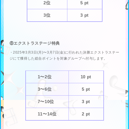
2位
5 pt
3位
3 pt
⑧エクストラステージ特典
・2025年3月3日(月)〜3月7日(金)に行われた決勝エクストラステー
ジにて獲得した総合ポイントを対象グループへ付与します。
1〜2位
10 pt
3〜6位
5 pt
7〜10位
3 pt
11〜14位
2 pt