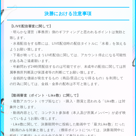
決勝における注意事項
【LIVE配信審査に関して】
・明らかな運営（事務所）側のギフティングと思われるポイントは無効と
致します。
・水着配信をする際には、LIVE配信時の配信タイトルに「水着」を加える
ようお願い致します。
・下着が映ってしまうLIVE配信に関しては、アカウント停止になる可能性
がある為ご遠慮願います。
・年齢問わず24時間配信するのは可能ですが、未成年の配信に関しては所
属事務所判断及び保護者等の判断にてお願い致します。
・金銭的な価値が発生するもの（商品/景品になり得るもの）を利用して
の行為に関しては、金銭・金券の配布は不可と致します。
【動画審査（ポイント・Like数）に関して】
・複数アカウント（サブ垢など）・購入・懸賞と思われる「Like数」は対
象外と致します。
・動画内容として、コンテスト参加者（本人及び所属メンバー）が必ず映
っているようお願い致します。
・Like数に関して、決勝期間中に投稿した動画中で「最大Like数」だった
1動画のみを対象と致します。（獲得ポイントについては、決勝期間中に
投稿して獲得したものを全て合算して集計を行います）