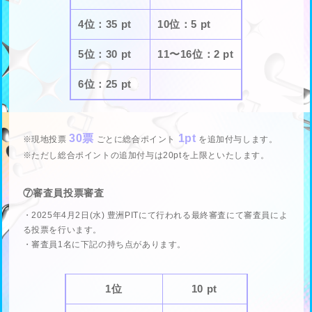
4位：35 pt
10位：5 pt
5位：30 pt
11〜16位：2 pt
6位：25 pt
30票
1pt
※現地投票
ごとに総合ポイント
を追加付与します。
※ただし総合ポイントの追加付与は20ptを上限といたします。
⑦審査員投票審査
・2025年4月2日(水) 豊洲PITにて行われる最終審査にて審査員によ
る投票を行います。
・審査員1名に下記の持ち点があります。
1位
10 pt