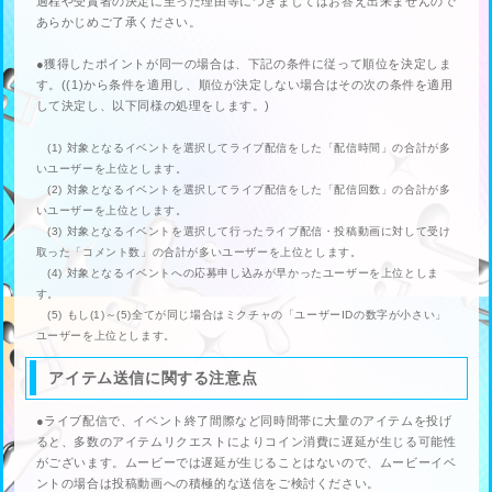
過程や受賞者の決定に至った理由等につきましてはお答え出来ませんので
あらかじめご了承ください。
●獲得したポイントが同一の場合は、下記の条件に従って順位を決定しま
す。((1)から条件を適用し、順位が決定しない場合はその次の条件を適用
して決定し、以下同様の処理をします。)
(1) 対象となるイベントを選択してライブ配信をした「配信時間」の合計が多
いユーザーを上位とします。
(2) 対象となるイベントを選択してライブ配信をした「配信回数」の合計が多
いユーザーを上位とします。
(3) 対象となるイベントを選択して行ったライブ配信・投稿動画に対して受け
取った「コメント数」の合計が多いユーザーを上位とします。
(4) 対象となるイベントへの応募申し込みが早かったユーザーを上位としま
す。
(5) もし(1)～(5)全てが同じ場合はミクチャの「ユーザーIDの数字が小さい」
ユーザーを上位とします。
アイテム送信に関する注意点
●ライブ配信で、イベント終了間際など同時間帯に大量のアイテムを投げ
ると、多数のアイテムリクエストによりコイン消費に遅延が生じる可能性
がございます。ムービーでは遅延が生じることはないので、ムービーイベ
ントの場合は投稿動画への積極的な送信をご検討ください。