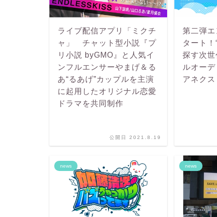
ライブ配信アプリ「ミクチ
第二弾エ
ャ」 チャット型小説『プ
タート！
リ小説 byGMO』と人気イ
探す次世
ンフルエンサーやまげ＆る
ルオーデ
あ“るあげ”カップルを主演
アネクスト
に起用したオリジナル恋愛
ドラマを共同制作
公開日 2021.8.19
news
news