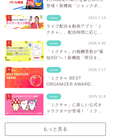
登場！新機能「ジャックポッ
トバトル」を実装
2023.7.19
news
ライブ配信＆動画アプリ「ミ
クチャ」、配信時間に応じて
安定的に報酬を得ることがで
2026.4.30
news
きる「ライバーランク制度」
をスタート！
「ミクチャ」の報酬受取が“最
短0日”へ！新機能「即日キャ
ッシュバック」スタート
2026.7.17
news
「ミクチャ BEST
ORGANIZER AWARD
vol.3」HJ PRODUCTIONが
「BESTオーガナイザー賞」を
2025.11.8
news
受賞
「ミクチャ」に新しい公式キ
ャラクターが登場！「ミクチ
ャフレンズ」をお披露目
もっと見る