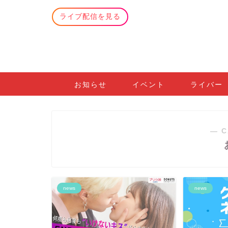
ライブ配信を見る
お知らせ
イベント
ライバー
― C
news
news