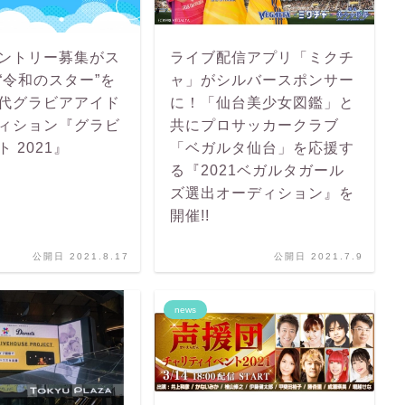
ントリー募集がス
ライブ配信アプリ「ミクチ
“令和のスター”を
ャ」がシルバースポンサー
代グラビアアイド
に！「仙台美少女図鑑」と
ィション『グラビ
共にプロサッカークラブ
 2021』
「ベガルタ仙台」を応援す
る『2021ベガルタガール
ズ選出オーディション』を
開催!!
公開日 2021.8.17
公開日 2021.7.9
news