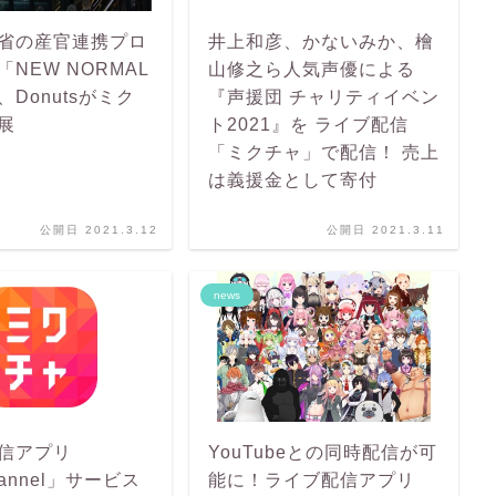
省の産官連携プロ
井上和彦、かないみか、檜
NEW NORMAL
山修之ら人気声優による
、Donutsがミク
『声援団 チャリティイベン
展
ト2021』を ライブ配信
「ミクチャ」で配信！ 売上
は義援金として寄付
公開日 2021.3.12
公開日 2021.3.11
news
信アプリ
YouTubeとの同時配信が可
hannel」サービス
能に！ライブ配信アプリ