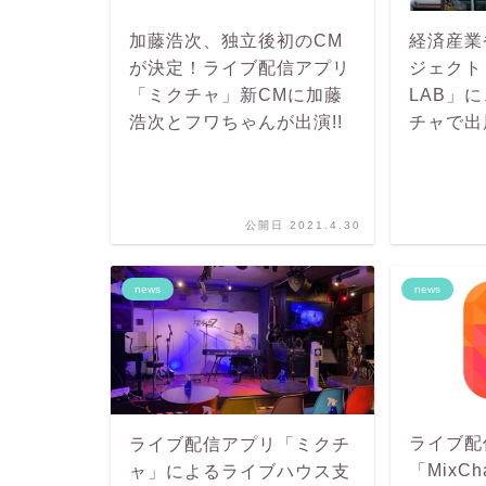
加藤浩次、独立後初のCM
経済産業
が決定！ライブ配信アプリ
ジェクト「
「ミクチャ」新CMに加藤
LAB」に
浩次とフワちゃんが出演!!
チャで出
公開日 2021.4.30
news
news
ライブ配
ライブ配信アプリ「ミクチ
「MixC
ャ」によるライブハウス支