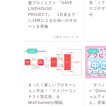
名「ミク
援プロジェクト 『SAVE
ロゴデザ
LIVEHOUSE
せ
PROJECT』 1月末まで
に19件に上る公演へのサポ
ートを実施
公開日 2021.2.10
news
news
まったく新しいプロモーシ
「タツノ
ョン手法！「ライバーコン
×「Don
テスト型広告」を
ャルアイ
MixChannelが開始
ん」登場