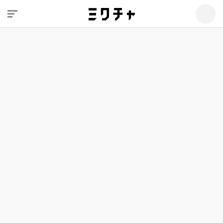
13
おっとっととっとってって言っとったひろと
ID : 18607654
ゆちゃんの事が大好きなゆちゃんの彼氏(仮)

21歳キャバ嬢…あっ、間違えた。

23歳、ゆちゃんの彼氏(仮)1日vlog～

朝起きて、ゆちゃんからのDM来てなくてバリ悲しい😭
