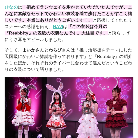
ひなの
は
「初めてランウェイを歩かせていただいたんですが、こ
んなに素敵なセットでかわいい衣装を着て歩けたことがすごく嬉
しいです。本当にありがとうございます！」
と応援してくれたリ
スナーへの感謝を伝え、
NAVI
は
「この衣装は今月の
『Reabbity』の表紙の衣装なんです。大注目です」
と誇らしげ
にうさ耳をアピールしました。
そして、
まいか
さんと
わらび
さんは「推し活応援をテーマにした
天国級にかわいい雑誌を作っております」と『Reabbity』の紹介
をしたほか、それぞれのライバーに合わせて選んだというこだわ
りの衣装について語りました。