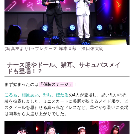
(写真左より)ラブレターズ 塚本直毅・溜口佑太朗
ナース服やドール、猫耳、サキュバスメイ
ドも登場！？
まず始まったのは
「仮装ステージ」
！
ころも
、
相原あい
、
ﾁｾﾙ｡
、
ほたる
の4人が登場し、思い思いの衣
装を披露しました。ミニスカートに美脚が映えるメイド服や、ビ
スクドールを思わせる真っ赤なドレスなど、華やかな装いに会場
は開幕から大盛り上がりでした。