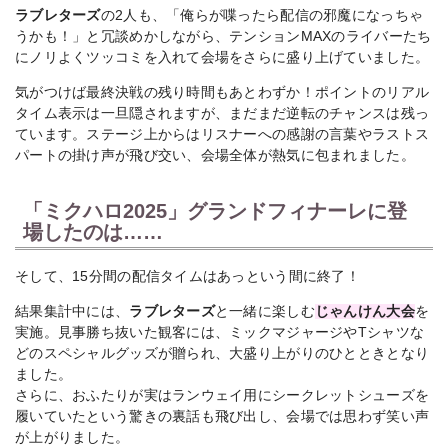
ラブレターズ
の2人も、「俺らが喋ったら配信の邪魔になっちゃ
うかも！」と冗談めかしながら、テンションMAXのライバーたち
にノリよくツッコミを入れて会場をさらに盛り上げていました。
気がつけば最終決戦の残り時間もあとわずか！ポイントのリアル
タイム表示は一旦隠されますが、まだまだ逆転のチャンスは残っ
ています。ステージ上からはリスナーへの感謝の言葉やラストス
パートの掛け声が飛び交い、会場全体が熱気に包まれました。
「ミクハロ2025」グランドフィナーレに登
場したのは……
そして、15分間の配信タイムはあっという間に終了！
結果集計中には、
ラブレターズ
と一緒に楽しむ
じゃんけん大会
を
実施。見事勝ち抜いた観客には、ミックマジャージやTシャツな
どのスペシャルグッズが贈られ、大盛り上がりのひとときとなり
ました。
さらに、おふたりが実はランウェイ用にシークレットシューズを
履いていたという驚きの裏話も飛び出し、会場では思わず笑い声
が上がりました。