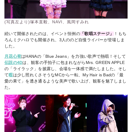
(写真左より)塚本直毅、NAVI、風岡すみれ
続いて開催されたのは、イベント恒例の
「歌唱ステージ」
！もち
ろんミクハロでも開催され、3人ののど自慢ライバーが登場しま
した。
月花心宥
はHANAの「Blue Jeans」を力強い歌声で熱唱！そして
伝説の4D
は、観客の手拍子に包まれながらMrs. GREEN APPLE
の「ライラック」を披露し、会場を一体感で満たしました。そし
て
暇
は少し照れくさそうなMCから一転、My Hair is Badの「最
愛の果て」を透き通るような美声で歌い上げ、観客を魅了しまし
た。