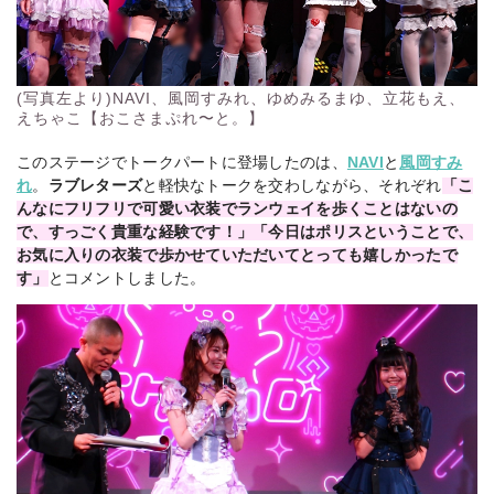
(写真左より)NAVI、風岡すみれ、ゆめみるまゆ、立花もえ、
えちゃこ【おこさまぷれ〜と。】
このステージでトークパートに登場したのは、
NAVI
と
風岡すみ
れ
。
ラブレターズ
と軽快なトークを交わしながら、それぞれ
「こ
んなにフリフリで可愛い衣装でランウェイを歩くことはないの
で、すっごく貴重な経験です！」「今日はポリスということで、
お気に入りの衣装で歩かせていただいてとっても嬉しかったで
す」
とコメントしました。