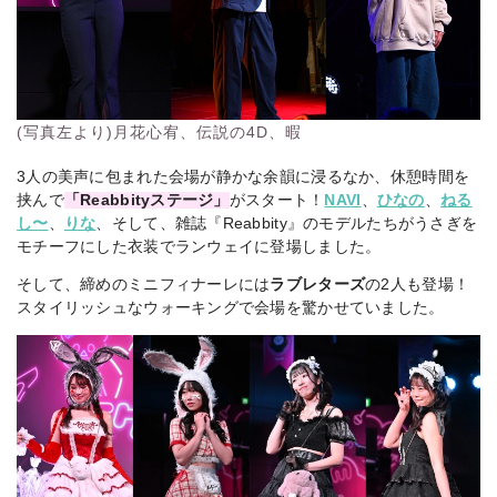
(写真左より)月花心宥、伝説の4D、暇
3人の美声に包まれた会場が静かな余韻に浸るなか、休憩時間を
挟んで
「Reabbityステージ」
がスタート！
NAVI
、
ひなの
、
ねる
し〜
、
りな
、そして、雑誌『Reabbity』のモデルたちがうさぎを
モチーフにした衣装でランウェイに登場しました。
そして、締めのミニフィナーレには
ラブレターズ
の2人も登場！
スタイリッシュなウォーキングで会場を驚かせていました。