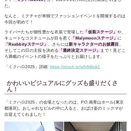
た。
なんと、ミクチャが単独でファッションイベントを開催するのは
今回が初めて！
ライバーたちが個性豊かな衣装で登場した
「仮装ステージ」
や、
キュートなコスチュームが目を惹く
「Malymoonステージ」
に
「Reabbityステージ」
、さらには
新キャラクターのお披露目
、
そしてこの日の主役を決める
「最終決定ステージ」
まで！見どこ
ろ満載のイベントの様子をたっぷりとお届けします。
「ミクハロ2025」詳細:
https://mixch.tv/p/h8dlqik1
かわいいビジュアルにグッズも盛りだくさ
ん！
「ミクハロ2025」の会場となったのは、P.O.南青山ホール(東京
都港区)。おしゃれなビルの中に入ると、おばけ姿のミックマが
出迎えてくれました！