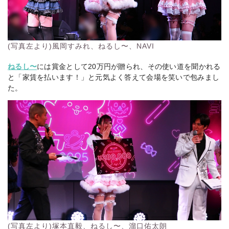
(写真左より)風岡すみれ、ねるし〜、NAVI
ねるし〜
には賞金として20万円が贈られ、その使い道を聞かれる
と
「家賃を払います！」
と元気よく答えて会場を笑いで包みまし
た。
(写真左より)塚本直毅、ねるし〜、溜口佑太朗