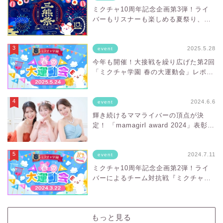
ミクチャ10周年記念企画第3弾！ライ
バーもリスナーも楽しめる夏祭り、
「ミ熊祭 〜ミクチャ10周年 夏の
宴〜」をレポート！
2025.5.28
event
今年も開催！大接戦を繰り広げた第2回
「ミクチャ学園 春の大運動会」レポー
ト！
2024.6.6
event
輝き続けるママライバーの頂点が決
定！ 「mamagirl award 2024」表彰式
レポート
2024.7.11
event
ミクチャ10周年記念企画第2弾！ライ
バーによるチーム対抗戦『ミクチャ学
園 春の大運動会』をレポート！
もっと見る