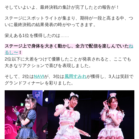
そしていよいよ、最終決戦の集計が完了したとの報告が！
ステージにスポットライトが集まり、期待が一段と高まる中、つ
いに最終決戦の結果発表の時がやってきます。
栄えある1位を獲得したのは……
ステージ上で身体を大きく動かし、全力で配信を楽しんでいた
ね
るし〜
！
2位以下に大差をつけて優勝したことが発表されると、ここでも
大きなリアクションで喜びを表現しました。
そして、2位は
NAVI
が、3位は
風岡すみれ
が獲得し、3人は笑顔で
グランドフィナーレを彩りました。