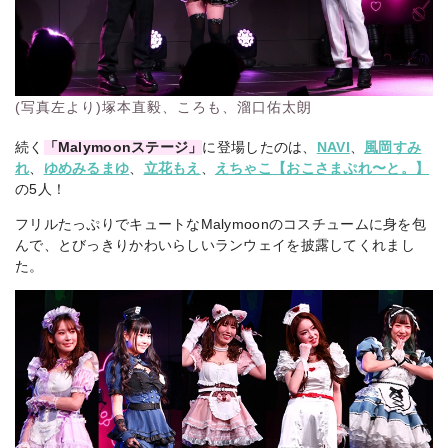
(写真左より)塚本直毅、ころも、溜口佑太朗
続く
「Malymoonステージ」
に登場したのは、
NAVI
、
風岡すみ
れ
、
ゆめみるまゆ
、
立花もえ
、
えちゃこ【おこさまぷれ〜と。】
の5人！
フリルたっぷりでキュートなMalymoonのコスチュームに身を包
んで、とびっきりかわいらしいランウェイを披露してくれまし
た。