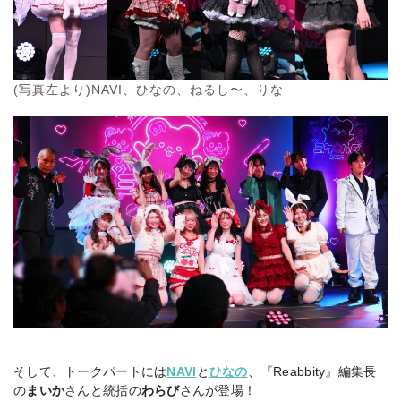
(写真左より)NAVI、ひなの、ねるし〜、りな
そして、トークパートには
NAVI
と
ひなの
、『Reabbity』編集長
の
まいか
さんと統括の
わらび
さんが登場！