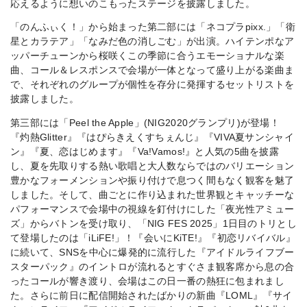
応えるように想いのこもったステージを披露しました。
「のんふぃく！」から始まった第二部には「ネコプラpixx.」「衛
星とカラテア」「なみだ色の消しごむ」が出演。ハイテンポなア
ッパーチューンから桜咲くこの季節に合うエモーショナルな楽
曲、コール＆レスポンスで会場が一体となって盛り上がる楽曲ま
で、それぞれのグループが個性を存分に発揮するセットリストを
披露しました。
第三部には「Peel the Apple」(NIG2020グランプリ)が登場！
『灼熱Glitter』『はぴらきえくすちぇんじ』『VIVA夏サンシャイ
ン』『夏、恋はじめます』『Va!Vamos!』と人気の5曲を披露
し、夏を先取りする熱い歌唱と
大人数ならではのバリエーション
豊かなフォーメンションや振り付け
で息つく間もなく観客を魅了
しました。そして、曲ごとに作り込まれた世界観とキャッチーな
パフォーマンスで会場中の視線を釘付けにした「夜光性アミュー
ズ」からバトンを受け取り、「NIG FES 2025」1日目のトリとし
て登場したのは「iLiFE!」！『会いにKiTE!』『初恋リバイバル』
に続いて、SNSを中心に爆発的に流行した『アイドルライフブー
スターパック』のイントロが流れるとすぐさま観客席から息の合
ったコールが響き渡り、会場はこの日一番の熱狂に包まれまし
た。さらに前日に配信開始されたばかりの新曲『LOML』『サイ