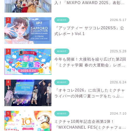
入！「MIXPO AWARD 2025」表彰式
レポート
2026.5.17
event
『アップティー サツコレ2026SS』公
式レポートVol.1
2025.5.28
event
今年も開催！大接戦を繰り広げた第2回
「ミクチャ学園 春の大運動会」レポー
ト！
2026.6.24
event
『オキコレ2026』に出演したミクチャ
ライバーの沖縄♡夏コーデをたっぷり
お届け！
2024.7.10
event
ミクチャ10周年記念企画第1弾！
『MIXCHANNEL FES(ミクチャフェ