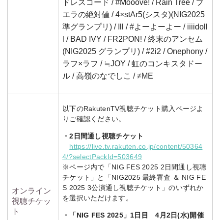
ドレスコード / #Mooove! / Rain Tree / プ
エラの絶対値 / 4×stAr5(シスタ)(NIG2025
準グランプリ) / Ill / #よーよーよー / iiiidoll
l / BAD IVY / FR2PON! / 終末のアンセム
(NIG2025 グランプリ) / #2i2 / Onephony /
ラフ×ラフ / ≒JOY / 虹のコンキスタドー
ル / 高嶺のなでしこ / ≠ME
以下のRakutenTV視聴チケット購入ページよ
りご確認ください。
・2日間通し視聴チケット
https://live.tv.rakuten.co.jp/content/50364
4/?selectPackId=503649
※ページ内で「NIG FES 2025 2日間通し視聴
チケット」と「NIG2025 最終審査 ＆ NIG FE
S 2025 3公演通し視聴チケット」のいずれか
オンライン
を選択いただけます。
視聴チケッ
ト
・「NIG FES 2025」1日目 4月2日(水)開催