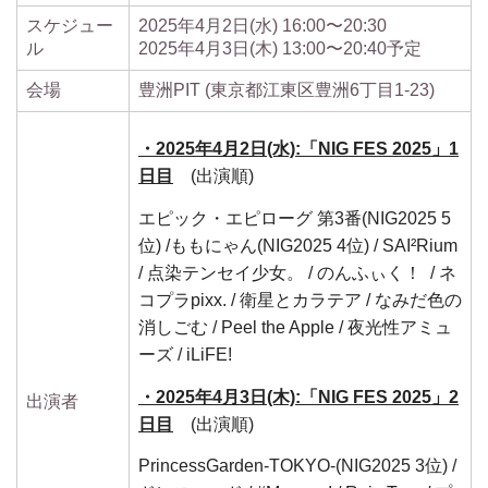
スケジュー
2025年4月2日(水) 16:00〜20:30
ル
2025年4月3日(木) 13:00〜20:40予定
会場
豊洲PIT (東京都江東区豊洲6丁目1-23)
・2025年4月2日(水):「NIG FES 2025」1
日目
(出演順)
エピック・エピローグ 第3番(NIG2025 5
位) /ももにゃん(NIG2025 4位) / SAI²Rium
/ 点染テンセイ少女。 / のんふぃく！ / ネ
コプラpixx. / 衛星とカラテア / なみだ色の
消しごむ / Peel the Apple / 夜光性アミュ
ーズ / iLiFE!
・2025年4月3日(木):「NIG FES 2025」2
出演者
日目
(出演順)
PrincessGarden-TOKYO-(NIG2025 3位) /