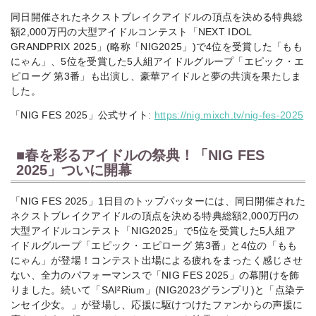
同日開催されたネクストブレイクアイドルの頂点を決める特典総
額2,000万円の大型アイドルコンテスト「NEXT IDOL
GRANDPRIX 2025」(略称「NIG2025」)で4位を受賞した「もも
にゃん」、5位を受賞した5⼈組アイドルグループ「エピック・エ
ピローグ 第3番」も出演し、豪華アイドルと夢の共演を果たしま
した。
「NIG FES 2025」公式サイト:
https://nig.mixch.tv/nig-fes-2025
■春を彩るアイドルの祭典！「NIG FES
2025」ついに開幕
「NIG FES 2025」1日目のトップバッターには、同日開催された
ネクストブレイクアイドルの頂点を決める特典総額2,000万円の
大型アイドルコンテスト「NIG2025」で5位を受賞した5⼈組ア
イドルグループ「エピック・エピローグ 第3番」と4位の「もも
にゃん」が登場！コンテスト出場による疲れをまったく感じさせ
ない、全力のパフォーマンスで「NIG FES 2025」の幕開けを飾
りました。続いて「SAI²Rium」(NIG2023グランプリ)と「点染テ
ンセイ少女。」が登場し、応援に駆けつけたファンからの声援に