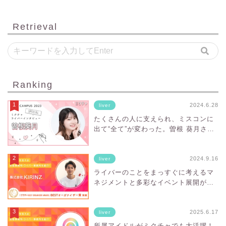
Retrieval
Ranking
2024.6.28
liver
たくさんの人に支えられ、ミスコンに
出て“全て”が変わった。曽根 葵月さん
にインタビュー！
2024.9.16
liver
ライバーのことをまっすぐに考えるマ
ネジメントと多彩なイベント展開が魅
力！「ミクチャ BEST ORGANIZER
AWARD」でBESTオーガナイザー賞を
受賞した株式会社KIRINZってどんな事
2025.6.17
liver
務所？
所属アイドルがミクチャでも大活躍！