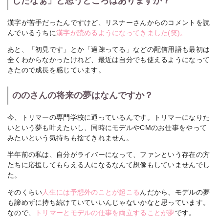
したなぁ」と思うところはありますか？
漢字が苦手だったんですけど、リスナーさんからのコメントを読
んでいるうちに
漢字が読めるようになってきました(笑)。
あと、「初見です」とか「過疎ってる」などの配信用語も最初は
全くわからなかったけれど、最近は自分でも使えるようになって
きたので成長を感じています。
ののさんの将来の夢はなんですか？
今、トリマーの専門学校に通っているんです。トリマーになりた
いという夢も叶えたいし、同時にモデルやCMのお仕事をやって
みたいという気持ちも捨てきれません。
半年前の私は、自分がライバーになって、ファンという存在の方
たちに応援してもらえる人になるなんて想像もしていませんでし
た。
そのくらい
人生には予想外のことが起こる
んだから、モデルの夢
も諦めずに持ち続けていていいんじゃないかなと思っています。
なので、
トリマーとモデルの仕事を両立することが夢
です。