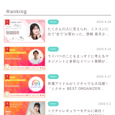
Ranking
2024.6.28
liver
たくさんの人に支えられ、ミスコンに
出て“全て”が変わった。曽根 葵月さん
にインタビュー！
2024.9.16
liver
ライバーのことをまっすぐに考えるマ
ネジメントと多彩なイベント展開が魅
力！「ミクチャ BEST ORGANIZER
AWARD」でBESTオーガナイザー賞を
受賞した株式会社KIRINZってどんな事
2025.6.17
liver
務所？
所属アイドルがミクチャでも大活躍！
「ミクチャ BEST ORGANIZER
AWARD vol.2」BESTオーガナイザー
賞受賞のDreamARKってどんな事務
所？
2026.5.2
liver
ミクチャレギュラーモデルに就任！