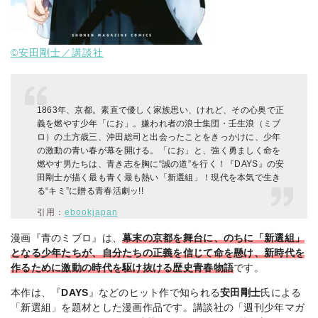
©安田剛士／講談社
1863年、京都。素直で優しく家族思い、けれど、その心奥で正
義を燃やす少年「にお」。嫌われ者の浪士集団・壬生浪（ミブ
ロ）の土方歳三、沖田総司と出会ったことをきっかけに、少年
の激動の青い春が幕を開ける。「にお」と、強く勇ましく命を
燃やす男たちは、青き志を胸に“誠の道”を行く！『DAYS』の安
田剛士が描く最も青く最も熱い「新選組」！現代を本気で生き
る“キミ”に贈る青春活劇ッ!!
引用：
ebookjapan
漫画『青のミブロ』は、
幕末の京都を舞台に、のちに「新選組」
となる少年たちが、自分たちの正義を信じて命を懸け、新時代を
作るために激動の時代を駆け抜ける歴史青春物語
です。
本作は、『
DAYS
』などのヒット作で知られる
安田剛士
氏による
「新選組」を題材とした漫画作品です。講談社の「週刊少年マガ