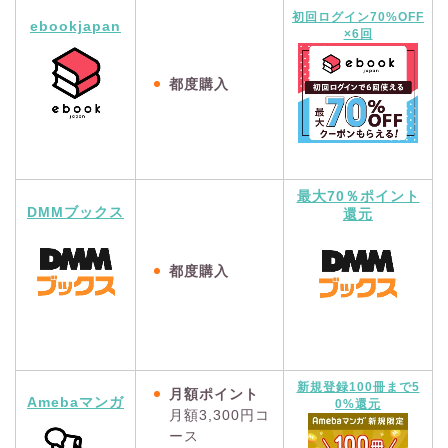
初回ログイン70%OFF
ebookjapan
×6回
都度購入
最大70％ポイント
DMMブックス
還元
都度購入
新規登録100冊まで5
月額ポイント
Amebaマンガ
0%還元
月額3,300円コ
ース