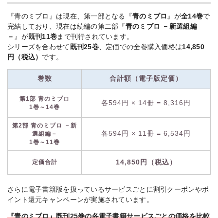
『青のミブロ』は現在、第一部となる『
青のミブロ
』が
全14巻
で
完結しており、現在は続編の第二部『
青のミブロ －新選組編
－
』が
既刊11巻
まで刊行されています。
シリーズを合わせて
既刊25巻
、定価での全巻購入価格は
14,850
円
（税込）
です。
巻数
合計額（電子版定価）
第1部 青のミブロ
各594円 × 14冊 = 8,316円
1巻～14巻
第2部 青のミブロ －新
各594円 × 11冊 = 6,534円
選組編－
1巻～11巻
定価合計
14,850円（税込）
さらに電子書籍版を扱っているサービスごとに割引クーポンやポ
イント還元キャンペーンが実施されています。
『青のミブロ』既刊25巻の各電子書籍サービスごとの価格を比較