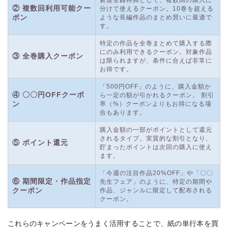
新規登録特典として、複数回の購入に
② 複数回利用可能クー
分けて使えるクーポン。10巻を超える
ポン
ような長編作品のまとめ買いに最適で
す。
特定の作品を全巻まとめて購入する際
にのみ利用できるクーポン。対象作品
③ 全巻購入クーポン
は限られますが、条件に合えば非常に
お得です。
「500円OFF」のように、購入金額か
④ 〇〇円OFFクーポ
ら一定の額が引かれるクーポン。 割引
ン
率（%）クーポンよりもお得になる場
合もあります。
購入金額の一部がポイントとして還元
されるタイプ。実質的な割引となり、
⑤ ポイント還元
貯まったポイントは次回の購入に使え
ます。
「今週の注目作品20%OFF」や「〇〇
⑥ 期間限定・作品指定
先生フェア」のように、特定の期間や
クーポン
作品、ジャンルに限定して配布される
クーポン。
これらのキャンペーンをうまく活用することで、紙の単行本を買