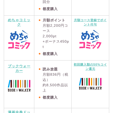
回分
都度購入
めちゃコミッ
月額ポイント
月額コース登録でポイ
ク
ント付与
月額2,200円コ
ース
2,000pt
+ボーナス450p
t
都度購入
初回購入額の50%コイ
ブックウォー
読み放題
ン還元
カー
月額836円（税
込）
約8,500作品以
上
都度購入
漫画全巻ドッ