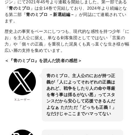
ジン」にて2021年45号より連載を開始しました。第一部である
『
青のミブロ
』は全14巻で完結しており、2024年より続編とな
る第二部『
青のミブロ －新選組編－
』が同誌にて連載されてい
ます。
歴史上の事実をベースにしつつも、現代的な感性を持つ少年「に
お」を主人公に据え、単なる剣客集団としてではない「言葉の
力」や「個々の正義」を重視した泥臭くも真っ直ぐな生き様が幅
広い層の支持を集めています。
＜『青のミブロ』を読んだ読者の感想＞
青のミブロ、主人公のにおが持つ正
義が「人によってそれぞれの正義は
あれど、戦争をしたり人の命や尊厳
を奪う事は揺るがない悪」ってスタ
Xユーザー
ンスだから安心して応援できるんだ
よなぁ ただただ「どっちも正義！」
なだけじゃここまでハマってない