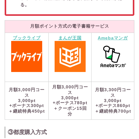
る。
月額ポイント方式の電子書籍サービス
ブックライブ
まんが王国
Amebaマンガ
月額3,000円コー
月額3,000円コー
月額3,300円コー
ス
ス
ス
3,000pt
3,000pt
3,000pt
+ボーナス780pt
+ボーナス300pt
+ボーナス860pt
＋クーポン15回
＋継続特典450pt
＋継続特典700pt
分
③都度購入方式