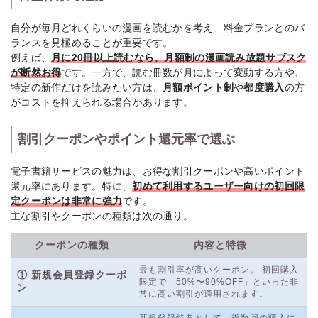
自分が毎月どれくらいの漫画を読むかを考え、料金プランとのバ
ランスを見極めることが重要です。
例えば、
月に20冊以上読むなら、月額制の漫画読み放題サブスク
が断然お得
です。一方で、読む冊数が月によって変動する方や、
特定の新作だけを読みたい方は、
月額ポイント制
や
都度購入
の方
がコストを抑えられる場合があります。
割引クーポンやポイント還元率で選ぶ
電子書籍サービスの魅力は、お得な割引クーポンや高いポイント
還元率にあります。特に、
初めて利用するユーザー向けの初回限
定クーポンは非常に強力
です。
主な割引やクーポンの種類は次の通り。
クーポンの種類
内容と特徴
最も割引率が高いクーポン。 初回購入
① 新規会員登録クーポ
限定で「50%〜90%OFF」といった非
ン
常に高い割引が適用されます。