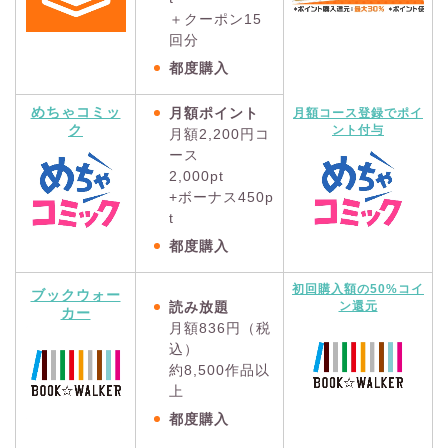
＋クーポン15
回分
都度購入
めちゃコミッ
月額ポイント
月額コース登録でポイ
ク
ント付与
月額2,200円コ
ース
2,000pt
+ボーナス450p
t
都度購入
初回購入額の50%コイ
ブックウォー
読み放題
ン還元
カー
月額836円（税
込）
約8,500作品以
上
都度購入