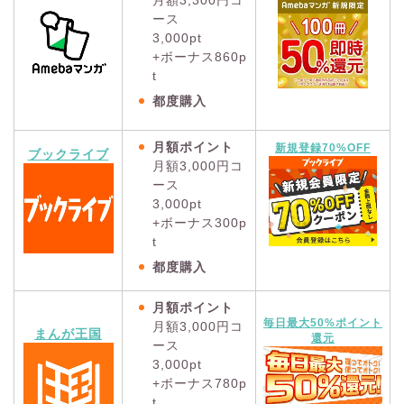
ース
3,000pt
+ボーナス860p
t
都度購入
月額ポイント
新規登録70%OFF
ブックライブ
月額3,000円コ
ース
3,000pt
+ボーナス300p
t
都度購入
月額ポイント
毎日最大50%ポイント
月額3,000円コ
まんが王国
還元
ース
3,000pt
+ボーナス780p
t