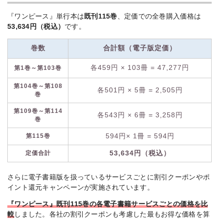
『ワンピース』単行本は
既刊115巻
、定価での全巻購入価格は
53,634円
（税込）
です。
巻数
合計額（電子版定価）
各459円 × 103冊 = 47,277円
第1巻～第103巻
第104巻～第108
各501円 × 5冊 = 2,505円
巻
第109巻～第114
各543円 × 6冊 = 3,258円
巻
第115巻
594円× 1冊 = 594円
定価合計
53,634円（税込）
さらに電子書籍版を扱っているサービスごとに割引クーポンやポ
イント還元キャンペーンが実施されています。
『ワンピース』既刊115巻の各電子書籍サービスごとの価格を比
較
しました。各社の割引クーポンも考慮した最もお得な価格を算