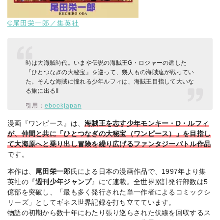
©尾田栄一郎／集英社
時は大海賊時代。いまや伝説の海賊王G・ロジャーの遺した
『ひとつなぎの大秘宝』を巡って、幾人もの海賊達が戦ってい
た。そんな海賊に憧れる少年ルフィは、海賊王目指して大いな
る旅に出る!!
引用：
ebookjapan
漫画『ワンピース』は、
海賊王を志す少年モンキー・D・ルフィ
が、仲間と共に「ひとつなぎの大秘宝（ワンピース）」を目指し
て大海原へと乗り出し冒険を繰り広げるファンタジーバトル作品
です。
本作は、
尾田栄一郎
氏による日本の漫画作品で、1997年より集
英社の『
週刊少年ジャンプ
』にて連載。全世界累計発行部数は5
億部を突破し、「最も多く発行された単一作者によるコミックシ
リーズ」としてギネス世界記録を打ち立てています。
物語の初期から数十年にわたり張り巡らされた伏線を回収するス