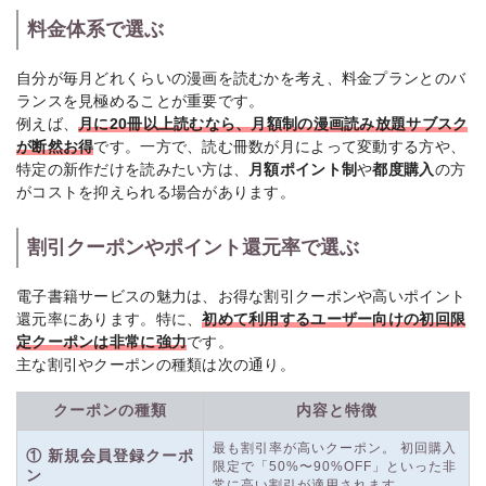
料金体系で選ぶ
自分が毎月どれくらいの漫画を読むかを考え、料金プランとのバ
ランスを見極めることが重要です。
例えば、
月に20冊以上読むなら、月額制の漫画読み放題サブスク
が断然お得
です。一方で、読む冊数が月によって変動する方や、
特定の新作だけを読みたい方は、
月額ポイント制
や
都度購入
の方
がコストを抑えられる場合があります。
割引クーポンやポイント還元率で選ぶ
電子書籍サービスの魅力は、お得な割引クーポンや高いポイント
還元率にあります。特に、
初めて利用するユーザー向けの初回限
定クーポンは非常に強力
です。
主な割引やクーポンの種類は次の通り。
クーポンの種類
内容と特徴
最も割引率が高いクーポン。 初回購入
① 新規会員登録クーポ
限定で「50%〜90%OFF」といった非
ン
常に高い割引が適用されます。