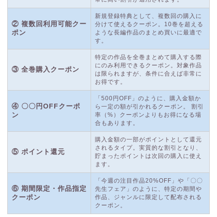
新規登録特典として、複数回の購入に
② 複数回利用可能クー
分けて使えるクーポン。10巻を超える
ポン
ような長編作品のまとめ買いに最適で
す。
特定の作品を全巻まとめて購入する際
にのみ利用できるクーポン。対象作品
③ 全巻購入クーポン
は限られますが、条件に合えば非常に
お得です。
「500円OFF」のように、購入金額か
④ 〇〇円OFFクーポ
ら一定の額が引かれるクーポン。 割引
ン
率（%）クーポンよりもお得になる場
合もあります。
購入金額の一部がポイントとして還元
されるタイプ。実質的な割引となり、
⑤ ポイント還元
貯まったポイントは次回の購入に使え
ます。
「今週の注目作品20%OFF」や「〇〇
⑥ 期間限定・作品指定
先生フェア」のように、特定の期間や
クーポン
作品、ジャンルに限定して配布される
クーポン。