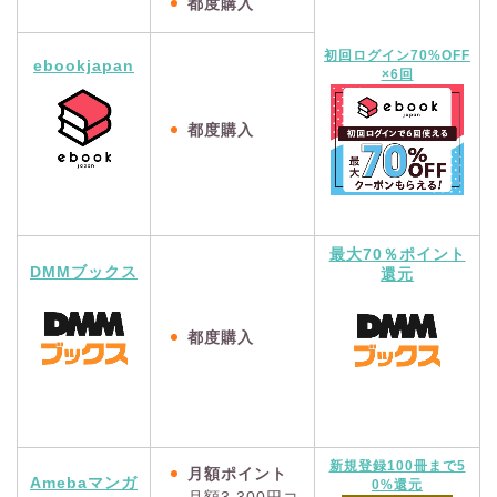
都度購入
初回ログイン70%OFF
ebookjapan
×6回
都度購入
最大70％ポイント
DMMブックス
還元
都度購入
新規登録100冊まで5
月額ポイント
Amebaマンガ
0%還元
月額3,300円コ