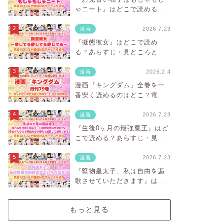
ゃニート』はどこで読める？
あらすじ・見どころと先行独
占配信サイトを紹介
2026.7.23
漫画
『擬態彼女』はどこで読め
る？あらすじ・見どころと先
行独占配信サイトを紹介
2026.2.4
漫画
漫画『キングダム』全巻を一
番安く読めるのはどこ？電子
書籍サービスごとの割引額を
比較
2026.7.23
漫画
『生後0ヶ月の最強魔王』はど
こで読める？あらすじ・見ど
ころと先行独占配信サイトを
紹介
2026.7.23
漫画
『堅物皇太子、私は自由を謳
歌させていただきます』はど
こで読める？あらすじ・見ど
ころと先行独占配信サイトを
もっと見る
紹介