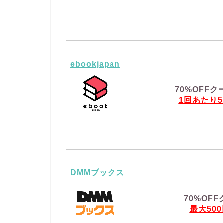
ebookjapan
70%OFFク
1回あたり5
DMMブックス
70%OF
最大50