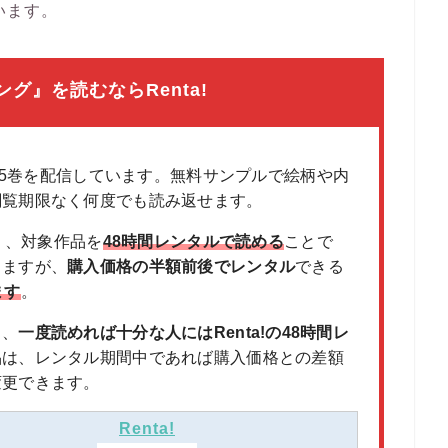
います。
グ』を読むならRenta!
25巻を配信しています。無料サンプルで絵柄や内
閲覧期限なく何度でも読み返せます。
く、対象作品を
48時間レンタルで読める
ことで
りますが、
購入価格の半額前後でレンタル
できる
ます
。
く、
一度読めれば十分な人にはRenta!の48時間レ
品は、レンタル期間中であれば購入価格との差額
変更できます。
Renta!