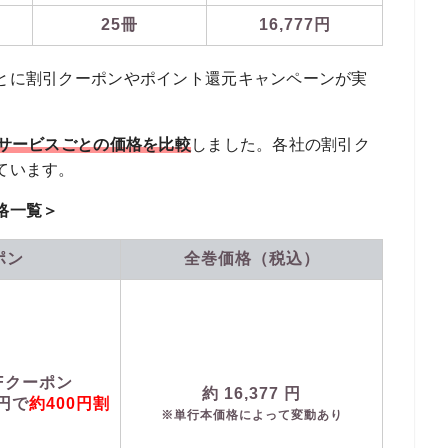
25冊
16,777円
とに割引クーポンやポイント還元キャンペーンが実
籍サービスごとの価格を比較
しました。各社の割引ク
ています。
格一覧＞
ポン
全巻価格（税込）
FFクーポン
約
16,377
円
0円で
約400円割
※単行本価格によって変動あり
）