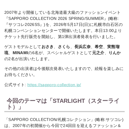
2007年より開催している北海道最大級のファッションイベント
『SAPPORO COLLECTION 2026 SPRING/SUMMER』(略称:
『サツコレ2026SS』)を、2026年5月17日(日)に札幌市白石区の
札幌コンベンションセンターで開催いたします。本日13:00より
チケット先行販売を開始し、第1弾出演者発表を行いました。
ゲストモデルとして
おさき
、
さくら
、
長浜広奈
、
希空
、
実熊瑠
琉
、
MINAMI
の6名が、スペシャルゲストとして
元之介
、
りんか
の2名が出演いたします。
その他の出演者は今後順次発表いたしますので、続報を楽しみに
お待ちください。
公式サイト:
https://sapporo-collection.jp/
今回のテーマは「STARLIGHT（スターライ
ト）」
「SAPPORO COLLECTION/札幌コレクション」(略称:サツコレ)
は、2007年の初開催から今回で24回目を迎えるファッション＆