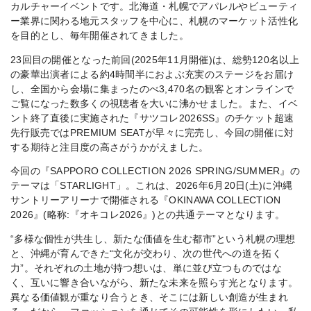
カルチャーイベントです。北海道・札幌でアパレルやビューティ
ー業界に関わる地元スタッフを中心に、札幌のマーケット活性化
を目的とし、毎年開催されてきました。
23回目の開催となった前回(2025年11月開催)は、総勢120名以上
の豪華出演者による約4時間半におよぶ充実のステージをお届け
し、全国から会場に集まったのべ3,470名の観客とオンラインで
ご覧になった数多くの視聴者を大いに沸かせました。また、イベ
ント終了直後に実施された『サツコレ2026SS』のチケット超速
先行販売ではPREMIUM SEATが早々に完売し、今回の開催に対
する期待と注目度の高さがうかがえました。
今回の『SAPPORO COLLECTION 2026 SPRING/SUMMER』の
テーマは「STARLIGHT」。これは、2026年6月20日(土)に沖縄
サントリーアリーナで開催される『OKINAWA COLLECTION
2026』(略称:『オキコレ2026』)との共通テーマとなります。
“多様な個性が共生し、新たな価値を生む都市”という札幌の理想
と、沖縄が育んできた“文化が交わり、次の世代への道を拓く
力”。それぞれの土地が持つ想いは、単に並び立つものではな
く、互いに響き合いながら、新たな未来を照らす光となります。
異なる価値観が重なり合うとき、そこには新しい創造が生まれ