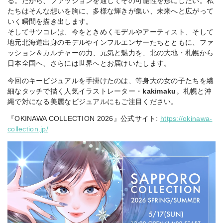
る。だから、ファッションを通じてその可能性を形にしたい。私
たちはそんな想いを胸に、多様な輝きが集い、未来へと広がって
いく瞬間を描き出します。
そしてサツコレは、今をときめくモデルやアーティスト、そして
地元北海道出身のモデルやインフルエンサーたちとともに、ファ
ッション＆カルチャーの力、元気と魅力を、北の大地・札幌から
日本全国へ、さらには世界へとお届けいたします。
今回のキービジュアルを手掛けたのは、等身大の女の子たちを繊
細なタッチで描く人気イラストレーター・
kakimaku
。札幌と沖
縄で対になる美麗なビジュアルにもご注目ください。
『OKINAWA COLLECTION 2026』公式サイト:
https://okinawa-
collection.jp/