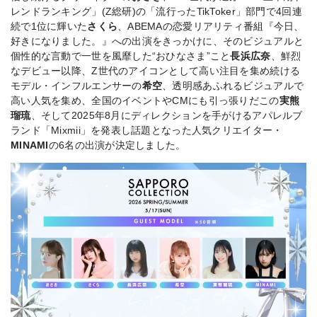
レンドランキング」(Z総研)の「流行ったTikToker」部門で4回連
続で1位に輝いた
さくら
、ABEMAの恋愛リアリティ番組『今日、
好きになりました。』への出演をきっかけに、そのビジュアルと
個性的な言動で一世を風靡した“おひなさま”こと
長浜広奈
、鮮烈
なデビュー以降、Z世代のアイコンとして高い注目を集め続ける
モデル・インフルエンサーの
希空
、透明感あふれるビジュアルで
高い人気を集め、全国のイベントやCMにも引っ張りだこの
実熊
瑠琉
、そして2025年8月にディレクションを手がけるアパレルブ
ランド「Mixmii」を発表し話題となった人気クリエイター・
MINAMI
の6名の出演が決定しました。