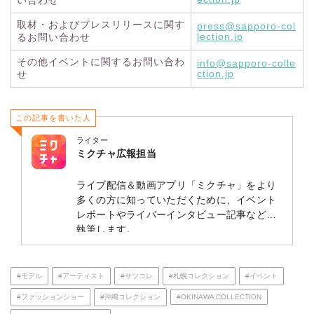
い合わせ
取材・およびプレスリリースに関す
press@sapporo-col
lection.jp
るお問い合わせ
その他イベントに関するお問い合わ
info@sapporo-colle
ction.jp
せ
この記事を書いた人
ライター
ミクチャ広報担当
ライブ配信＆動画アプリ「ミクチャ」をより
多くの方に知っていただくために、イベント
レポートやライバーインタビュー記事などを
執筆します。
#モデル
#アーティスト
#サツコレ
#札幌コレクション
#イベント
#ファッションショー
#沖縄コレクション
#OKINAWA COLLECTION