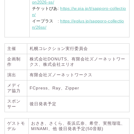
on2026-ss/
チケットぴあ:
https://w.pia.jp/t/sapporo-collectio
n/
イープラス :
https://eplus.jp/sapporo-collectio
n/26ss/
主催
札幌コレクション実行委員会
企画制
株式会社DONUTS、有限会社ズノーネットワー
作
クス、株式会社エリオ
演出
有限会社ズノーネットワークス
メディ
FCpress、Ray、Zipper
ア協力
スポン
後日発表予定
サー
ゲストモ
おさき、さくら、長浜広奈、希空、実熊瑠琉、
デル
MINAMI、他 後日発表予定(50音順)