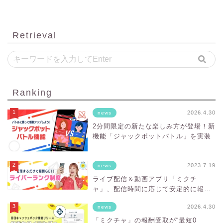
Retrieval
Ranking
2026.4.30
news
2分間限定の新たな楽しみ方が登場！新
機能「ジャックポットバトル」を実装
2023.7.19
news
ライブ配信＆動画アプリ「ミクチ
ャ」、配信時間に応じて安定的に報酬
を得ることができる「ライバーランク
2026.4.30
news
制度」をスタート！
「ミクチャ」の報酬受取が“最短0