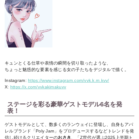
キュンとくる仕草や表情の瞬間を切り取ったような、
ちょっと魅惑的な要素を感じる女の子たちをデジタルで描く。
Instagram:
https://www.instagram.com/vvk.k.m.kvv/
X:
https://x.com/vvkakimakuvv
ステージを彩る豪華ゲストモデル6名を発
表！
ゲストモデルとして、数多くのランウェイに登場し、自身もアパ
レルブランド「Poly Jam」をプロデュースするなどトレンドを発
信し続けるクリエイターの
おさき
、「Z世代が選ぶ2025上半期ト