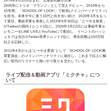
1979年5月10日生まれ、北海道札幌市出身
2005年にトリオ「グランジ」として芸人デビュー。2010年から
10年間、「SCHOOL OF LOCK!」で校長(メインパーソナリティ)
を担当。未来や今に迷う10代と向き合い続け、2020年3月をもっ
て退任。番組卒業を発表した2019年9月30日は「とーやま校長」
がTwitterの国内トレンド1位に。2020年3月22日には番組卒業セ
レモニーをLINE LIVEとYouTubeにて配信し、イベントのハッシ
ュタグは当日のTwitter世界トレンド2位に、再生回数は150万回
以上を記録した。
2021年4月からは“とーやま委員”として「SCHOOL OF LOCK!教
育委員会」のメインパーソナリティに就任し、これまで以上に幅
広い世代のリスナーと熱いやり取りを交わしている。
ライブ配信＆動画アプリ「ミクチャ」につ
いて