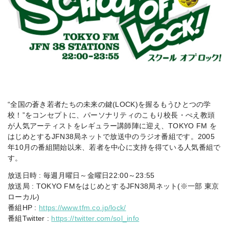
“全国の蒼き若者たちの未来の鍵(LOCK)を握るもうひとつの学
校！”をコンセプトに、パーソナリティのこもり校長・ぺえ教頭
が人気アーティストをレギュラー講師陣に迎え、TOKYO FM を
はじめとするJFN38局ネットで放送中のラジオ番組です。2005
年10月の番組開始以来、若者を中心に支持を得ている人気番組で
す。
放送日時 : 毎週月曜日～金曜日22:00～23:55
放送局 : TOKYO FMをはじめとするJFN38局ネット(※一部 東京
ローカル)
番組HP :
https://www.tfm.co.jp/lock/
番組Twitter :
https://twitter.com/sol_info