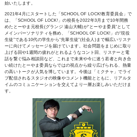
始いたします。
2021年4月にスタートした「SCHOOL OF LOCK!教育委員会」で
は、「SCHOOL OF LOCK!」の校長を2022年3月まで10年間務
めたとーやま元校長(グランジ 遠山大輔)が“とーやま委員”として
メインパーソナリティを務め、「SCHOOL OF LOCK!」の“現役
生徒”である10代の学生から“先輩生徒”(社会人)まで幅広いリスナ
ーに向けてメッセージを届けています。社会問題をまじめに取り
上げる回や1週間の疲れがとれるようなコント回、リスナーと電
話を繋ぐ悩み相談回など、これまで未来や今に迷う若者と向き合
い続けたとーやま委員ならではの視点から繰り広げられる、熱量
の高いトークが人気を博しています。今後は「ミクチャ」でライ
ブ配信されるスタジオの映像やコメント機能とともに、リアルタ
イムのコミュニケーションを交えてより一層お楽しみいただけま
す。