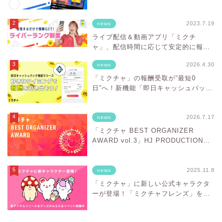
2023.7.19
news
ライブ配信＆動画アプリ「ミクチ
ャ」、配信時間に応じて安定的に報酬
を得ることができる「ライバーランク
2026.4.30
news
制度」をスタート！
「ミクチャ」の報酬受取が“最短0
日”へ！新機能「即日キャッシュバッ
ク」スタート
2026.7.17
news
「ミクチャ BEST ORGANIZER
AWARD vol.3」HJ PRODUCTIONが
「BESTオーガナイザー賞」を受賞
2025.11.8
news
「ミクチャ」に新しい公式キャラクタ
ーが登場！「ミクチャフレンズ」をお
披露目