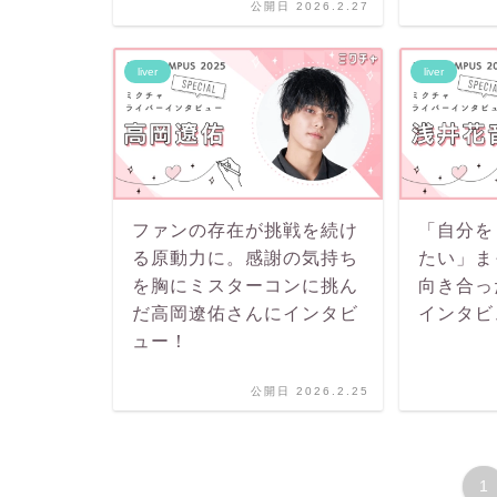
公開日 2026.2.27
liver
liver
ファンの存在が挑戦を続け
「自分を
る原動力に。感謝の気持ち
たい」ま
を胸にミスターコンに挑ん
向き合っ
だ高岡遼佑さんにインタビ
インタビ
ュー！
公開日 2026.2.25
1