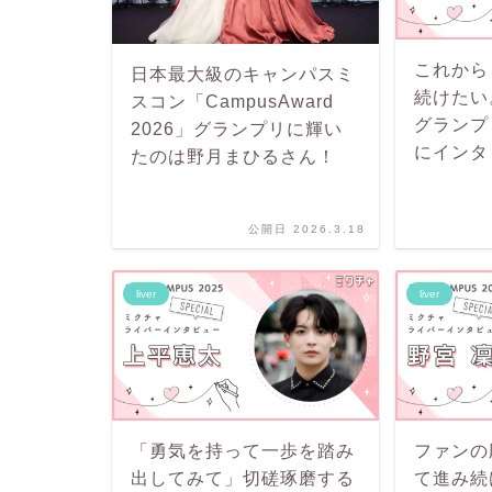
これから
日本最大級のキャンパスミ
続けたい
スコン「CampusAward
グランプ
2026」グランプリに輝い
にインタ
たのは野月まひるさん！
公開日 2026.3.18
liver
liver
「勇気を持って一歩を踏み
ファンの
出してみて」切磋琢磨する
て進み続