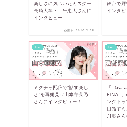
楽しさに気づいたミスター
舞台で輝
長崎大学・上平恵太さんに
インタビ
インタビュー！
公開日 2026.2.28
liver
liver
ミクチャ配信で“話す楽し
「TGC C
さ”を再発見♡山本華菜乃
FINA
さんにインタビュー！
ングトッ
目指すミ
飛鵬さん