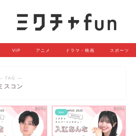
VIP
アニメ
ドラマ・映画
スポーツ
― TAG ―
ミスコン
liver