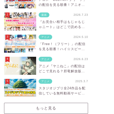
の配信を見る順番！アニオリ
部分や対応サブスクを紹介
2026.7.23
漫画
『お見合い相手はもじゃもじ
ゃニート』はどこで読める？
あらすじ・見どころと先行独
占配信サイトを紹介
2024.5.10
アニメ
「Free！（フリー）」の配信
を見る順番！ハイ☆スピー
ド！や映画の対応サブスクを
紹介
2026.6.23
アニメ
アニメ『ヤニねこ』の配信は
どこで見れる？邪竜解放版の
違いと見放題のVODを紹介
2025.3.7
アニメ
スタジオジブリ全24作品を配
信している無料動画サービス
一覧！サブスクにない理由
は？
もっと見る