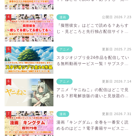
ころと先行独占配信サイトを紹介
公開日 2026.7.23
漫画
『擬態彼女』はどこで読める？あらす
じ・見どころと先行独占配信サイトを
紹介
更新日 2025.7.25
アニメ
スタジオジブリ全24作品を配信してい
る無料動画サービス一覧！サブスクに
ない理由は？
更新日 2026.7.14
アニメ
アニメ『ヤニねこ』の配信はどこで見
れる？邪竜解放版の違いと見放題の
VODを紹介
更新日 2026.7.31
漫画
漫画『キングダム』全巻を一番安く読
めるのはどこ？電子書籍サービスごと
の割引額を比較