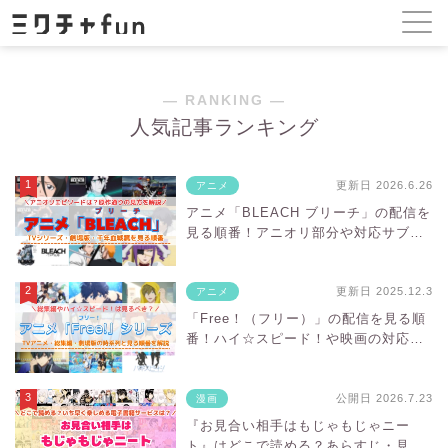
― RANKING ―
人気記事ランキング
更新日 2026.6.26
アニメ
アニメ「BLEACH ブリーチ」の配信を
見る順番！アニオリ部分や対応サブス
クを紹介
更新日 2025.12.3
アニメ
「Free！（フリー）」の配信を見る順
番！ハイ☆スピード！や映画の対応サ
ブスクを紹介
公開日 2026.7.23
漫画
『お見合い相手はもじゃもじゃニー
ト』はどこで読める？あらすじ・見ど