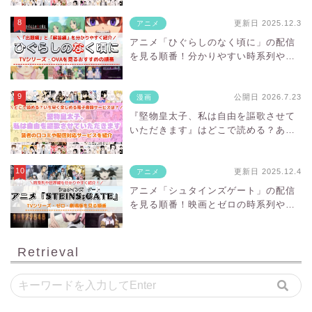
更新日 2025.12.3
アニメ
アニメ「ひぐらしのなく頃に」の配信
を見る順番！分かりやすい時系列や対
応サブスクを紹介
公開日 2026.7.23
漫画
『堅物皇太子、私は自由を謳歌させて
いただきます』はどこで読める？あら
すじ・見どころと先行独占配信サイト
を紹介
更新日 2025.12.4
アニメ
アニメ「シュタインズゲート」の配信
を見る順番！映画とゼロの時系列や対
応サブスクを紹介
Retrieval