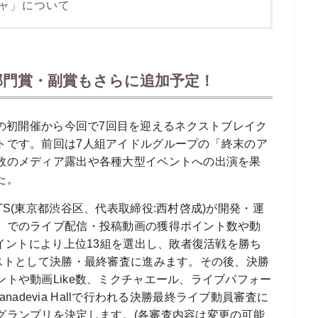
ャ」について
＆部門賞・副賞もさらに追加予定！
2019年の初開催から今回で7回目を迎えるネクストブレイク
トです。前回は7⼈組アイドルグループの「終末のア
数のメディア露出や各種大型イベントへの出演を果
た。
S(東京都渋谷区、代表取締役:西村啓成)が開発・運
」でのライブ配信・投稿動画の獲得ポイント数や動
ポイントにより上位13組を選出し、敗者復活戦を勝ち
リストとして決勝・最終審査に進みます。その後、決勝
トや動画Like数、ミクチャエール、ライブパフォー
anadevia Hallで行われる決勝最終ライブ動員審査に
グランプリを決定します。(各審査内容は変更の可能