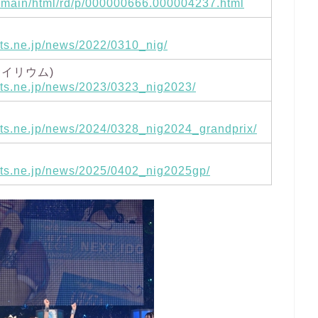
jp/main/html/rd/p/000000666.000004237.html
)
ts.ne.jp/news/2022/0310_nig/
イサイリウム)
uts.ne.jp/news/2023/0323_nig2023/
uts.ne.jp/news/2024/0328_nig2024_grandprix/
uts.ne.jp/news/2025/0402_nig2025gp/