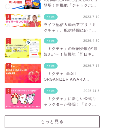
登場！新機能「ジャックポッ
トバトル」を実装
2023.7.19
news
ライブ配信＆動画アプリ「ミ
クチャ」、配信時間に応じて
安定的に報酬を得ることがで
2026.4.30
news
きる「ライバーランク制度」
をスタート！
「ミクチャ」の報酬受取が“最
短0日”へ！新機能「即日キャ
ッシュバック」スタート
2026.7.17
news
「ミクチャ BEST
ORGANIZER AWARD
vol.3」HJ PRODUCTIONが
「BESTオーガナイザー賞」を
2025.11.8
news
受賞
「ミクチャ」に新しい公式キ
ャラクターが登場！「ミクチ
ャフレンズ」をお披露目
もっと見る