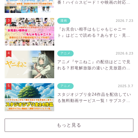
番！ハイ☆スピード！や映画の対応サ
ブスクを紹介
2026.7.23
漫画
『お見合い相手はもじゃもじゃニー
ト』はどこで読める？あらすじ・見ど
ころと先行独占配信サイトを紹介
2026.6.23
アニメ
アニメ『ヤニねこ』の配信はどこで見
れる？邪竜解放版の違いと見放題の
VODを紹介
2025.3.7
アニメ
スタジオジブリ全24作品を配信してい
る無料動画サービス一覧！サブスクに
ない理由は？
もっと見る