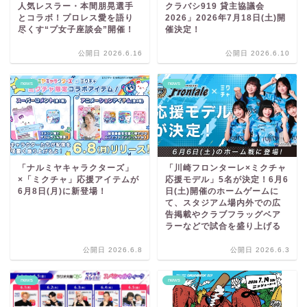
人気レスラー・本間朋晃選手
クラバシ919 貸主協議会
とコラボ！プロレス愛を語り
2026」2026年7月18日(土)開
尽くす“プ女子座談会”開催！
催決定！
公開日 2026.6.16
公開日 2026.6.10
news
news
「ナルミヤキャラクターズ」
「川崎フロンターレ×ミクチャ
×「ミクチャ」応援アイテムが
応援モデル」5名が決定！6月6
6月8日(月)に新登場！
日(土)開催のホームゲームに
て、スタジアム場内外での広
告掲載やクラブフラッグベア
ラーなどで試合を盛り上げる
公開日 2026.6.8
公開日 2026.6.3
news
news