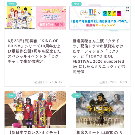
news
news
6月28日(日)開催「KING OF
渡邉美穂さん主演「タテド
PRISM」シリーズ10周年およ
ラ」配信ドラマ出演権をかけ
び最新作公開1周年を記念した
たオーディション「ミクチ
スペシャルイベントを「ミク
ャ」と「TOKYO IDOL
チャ」で生配信決定！
FESTIVAL 2026 supported
by にしたんクリニック」が共
同開催
公開日 2026.6.19
公開日 2026.6.19
liver
news
【新日本プロレス×ミクチャ】
「相席スタート 山添寛 の サ