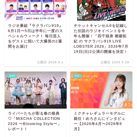
ラジオ番組『サクラバシ919』
チケットキャンセル0を記録し
6月1日〜5日は半年に一度のス
た伝説のラジオイベントを今
ペシャルウィーク！ 毎日芸人
年も開催！「四千頭身 都築拓
をゲストに招いて大爆笑の1週
紀 の サクラバシ919 LIVE
間をお届け
LOBSTER 2026」2026年7月
19日(日)2公演の開催を決定！
公開日 2026.6.1
公開日 2026.5.29
event
liver
ライバーたちが彩る春の祭典
ミクチャレギュラーモデルに
♡「MIXCHA COLLECTION
就任！めろさんにインタビュ
2026 〜Blooming Style〜」
ー【2026年4月〜2026年9
レポート！
月】