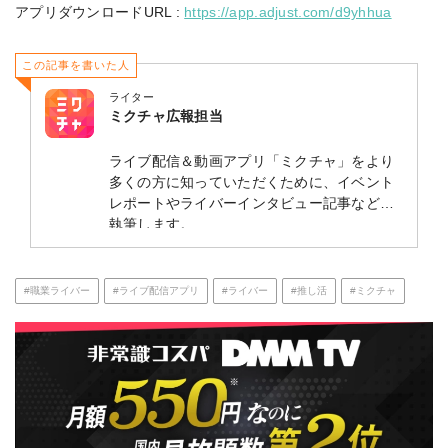
アプリダウンロードURL :
https://app.adjust.com/d9yhhua
この記事を書いた人
ライター
ミクチャ広報担当
ライブ配信＆動画アプリ「ミクチャ」をより
多くの方に知っていただくために、イベント
レポートやライバーインタビュー記事などを
執筆します。
#職業ライバー
#ライブ配信アプリ
#ライバー
#推し活
#ミクチャ