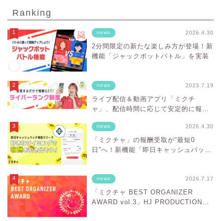
Ranking
2026.4.30
news
2分間限定の新たな楽しみ方が登場！新
機能「ジャックポットバトル」を実装
2023.7.19
news
ライブ配信＆動画アプリ「ミクチ
ャ」、配信時間に応じて安定的に報酬
を得ることができる「ライバーランク
2026.4.30
news
制度」をスタート！
「ミクチャ」の報酬受取が“最短0
日”へ！新機能「即日キャッシュバッ
ク」スタート
2026.7.17
news
「ミクチャ BEST ORGANIZER
AWARD vol.3」HJ PRODUCTIONが
「BESTオーガナイザー賞」を受賞