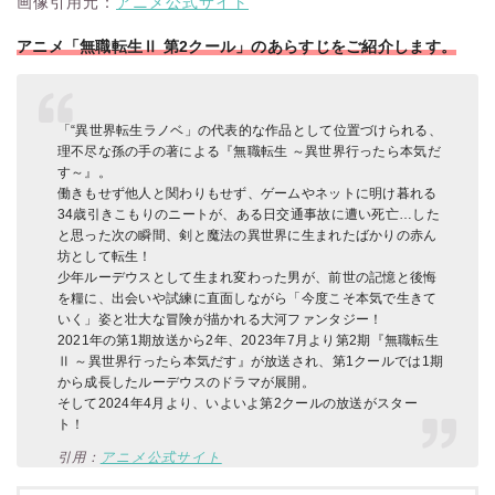
画像引用元：
アニメ公式サイト
アニメ「無職転生Ⅱ 第2クール」のあらすじをご紹介します。
「“異世界転生ラノベ」の代表的な作品として位置づけられる、
理不尽な孫の手の著による『無職転生 ～異世界行ったら本気だ
す～』。
働きもせず他人と関わりもせず、ゲームやネットに明け暮れる
34歳引きこもりのニートが、ある日交通事故に遭い死亡…した
と思った次の瞬間、剣と魔法の異世界に生まれたばかりの赤ん
坊として転生！
少年ルーデウスとして生まれ変わった男が、前世の記憶と後悔
を糧に、出会いや試練に直面しながら「今度こそ本気で生きて
いく」姿と壮大な冒険が描かれる大河ファンタジー！
2021年の第1期放送から2年、2023年7月より第2期『無職転生
Ⅱ ～異世界行ったら本気だす』が放送され、第1クールでは1期
から成長したルーデウスのドラマが展開。
そして2024年4月より、いよいよ第2クールの放送がスター
ト！
引用：
アニメ公式サイト