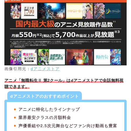
普段ABEMAを観られている方はもちろん、地上波のテレビ代
わりとしてもおすすめ！ぜひこの機会にABEMAプレミアムを
利用してみてください。
画像引用元：
dアニメストア
アニメ「無職転生Ⅱ 第2クール」はdアニメストアで全話無料視
聴できます。
dアニメストアのおすすめポイント
アニメに特化したラインナップ
業界最安クラスの月額料金
声優番組や2.5次元舞台などファン向け動画も豊富