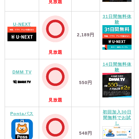
見放題
31日間無料体
験
U-NEXT
2,189円
見放題
14日間無料体
験
DMM TV
550円
見放題
初回加入30日
Pontaパス
間無料でお試
し
548円