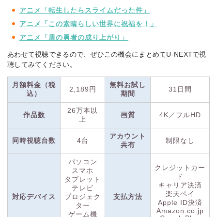
サービスです。
映画・ドラマ・アニメ作品はもちろん、雑誌や
アニメ「転生したらスライムだった件」
マンガもまとめて楽しめるのが特徴。
アニメ「この素晴らしい世界に祝福を！」
配信タイトルは見放題作品に加え、新作映画も有料レンタルで
アニメ「盾の勇者の成り上がり」
見られます。有料作品は、毎月付与されるポイントを使って視
あわせて視聴できるので、ぜひこの機会にまとめてU-NEXTで視
聴でき、マンガや映画チケットの購入にも利用可能。
聴してみてください。
U-NEXTで
は、31日間の無料トライアルを実施中！
29万本以上
月額料金（税
無料お試し
2,189円
31日間
の動画見放題に加え、190誌以上の雑誌も読み放題のお得なキ
込）
期間
ャンペーンです。
26万本以
また、特典として貰える600円分のポイントを使って最新作の
作品数
画質
4K／フルHD
上
レンタルや電子書籍の購入もできるので、ぜひこの機会にU-
NEXTを利用してみてください。
アカウント
同時視聴台数
4台
制限なし
共有
パソコン
クレジットカー
スマホ
ド
タブレット
キャリア決済
テレビ
楽天ペイ
対応デバイス
プロジェク
支払方法
Apple ID決済
ター
Amazon.co.jp
ゲーム機