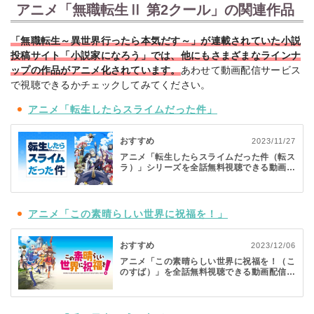
アニメ「無職転生Ⅱ 第2クール」の関連作品
「無職転生～異世界行ったら本気だす～」が連載されていた小説
投稿サイト「小説家になろう」では、他にもさまざまなラインナ
ップの作品がアニメ化されています。
あわせて動画配信サービス
で視聴できるかチェックしてみてください。
アニメ「転生したらスライムだった件」
おすすめ
2023/11/27
アニメ「転生したらスライムだった件（転ス
ラ）」シリーズを全話無料視聴できる動画配
信サービスや観る順番を徹底調査！
アニメ「この素晴らしい世界に祝福を！」
おすすめ
2023/12/06
アニメ「この素晴らしい世界に祝福を！（こ
のすば）」を全話無料視聴できる動画配信サ
ービスや観る順番を徹底調査！