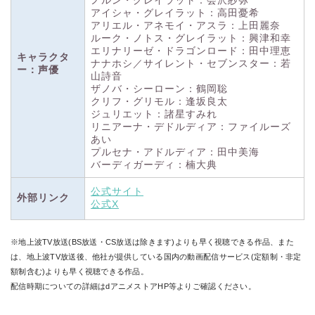
ノルン・グレイラット：会沢紗弥
アイシャ・グレイラット：高田憂希
アリエル・アネモイ・アスラ：上田麗奈
ルーク・ノトス・グレイラット：興津和幸
エリナリーゼ・ドラゴンロード：田中理恵
キャラクタ
ナナホシ／サイレント・セブンスター：若
ー：声優
山詩音
ザノバ・シーローン：鶴岡聡
クリフ・グリモル：逢坂良太
ジュリエット：諸星すみれ
リニアーナ・デドルディア：ファイルーズ
あい
プルセナ・アドルディア：田中美海
バーディガーディ：楠大典
公式サイト
外部リンク
公式X
※地上波TV放送(BS放送・CS放送は除きます)よりも早く視聴できる作品、また
は、地上波TV放送後、
他社が提供している国内の動画配信サービス(定額制・非定
額制含む)よりも早く視聴できる作品。
配信時期についての詳細はdアニメストアHP等よりご確認ください。