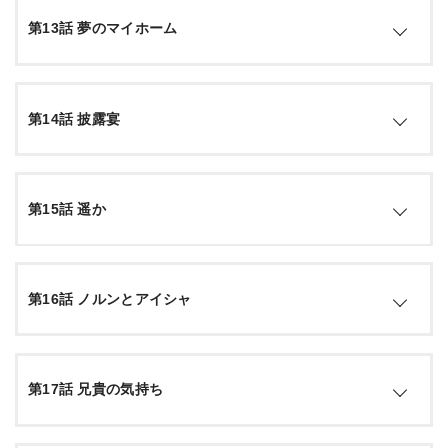
第13話 夢のマイホーム
シルフィと婚約したルーデウスだったが、この世界での結婚
第14話 披露宴
の手順がわからず、ザノバとクリフに相談する。暮らす家を
決めるのが先決と聞いたルーデウスは、不動産屋で大きいわ
りに安い物件を紹介される。そこは呪いにより訪れる者が謎
の死を遂げる、ワケあり物件だというが…。
この世界では結婚する際は自宅でパーティーを開くというこ
第15話 遥か
とで、ルーデウスはシルフィと共にその準備を進める。そし
てパーティー当日、アリエルやザノバらラノア魔法大学の
引用：
公式サイト
面々が出席する中、エリナリーゼの表情がいつもと違ってい
た。そんな中ルーデウスはアリエルからある申し出を受け
父パウロから手紙が届いた。妹のノルンとアイシャを引き取
て…。
第16話 ノルンとアイシャ
ってほしいので、護衛付きでこちらに送ったというが…。そ
んな中、ルーデウスと同じ世界から“転移”してきたナナホシ
は、元の世界に戻るための召喚魔術の研究を続けていたが、
引用：
公式サイト
なかなか糸口が見つからずに焦りを募らせていた…。
ルーデウスの妹ノルンとアイシャがルーデウスの家にやって
第17話 兄貴の気持ち
来た。しかし快活なアイシャとは対照的にノルンは内気で、
そしてルーデウスに心を開かない…。正反対なふたりの妹へ
引用：
公式サイト
の接し方に手を焼くルーデウスは、パウロからの言伝に従