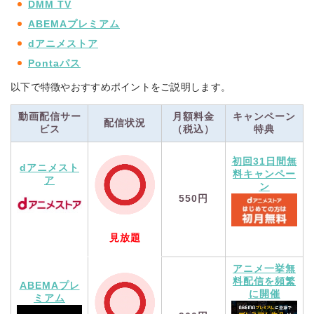
DMM TV
ABEMAプレミアム
dアニメストア
Pontaパス
以下で特徴やおすすめポイントをご説明します。
動画配信サー
月額料金
キャンペーン
配信状況
ビス
（税込）
特典
初回31日間無
dアニメスト
料キャンペー
ア
ン
550円
見放題
アニメ一挙無
料配信を頻繁
ABEMAプレ
に開催
ミアム