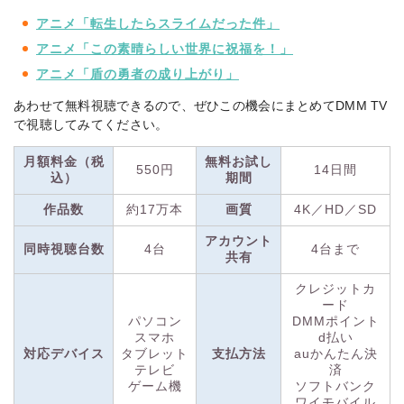
画配信サービスです。DMM.comの有料サービス「DMMプレミ
アニメ「転生したらスライムだった件」
アム」に加入することで見放題作品を視聴できます。
アニメ「この素晴らしい世界に祝福を！」
見放題作品数は17万本以上！アニメや特撮、2.5次元舞台作品
アニメ「盾の勇者の成り上がり」
のラインナップが豊富で、新作アニメの先行配信作品数は
あわせて無料視聴できるので、ぜひこの機会にまとめてDMM TV
No.1です。
最新のアニメが放送後すぐに配信で視聴できるの
で視聴してみてください。
はアニメ好きにはうれしいポイント。
アニメだけでなく、DMM TV独占ドラマや、オリジナルのバラ
月額料金（税
無料お試し
エティ作品も製作されています。
550円
14日間
込）
期間
作品数
約17万本
画質
4K／HD／SD
また、
「DMMプレミアム」はDMMグループの成人向け動画配
信サービス「FANZA TV」にも対応！
追加料金なしで2,000本
アカウント
同時視聴台数
4台
4台まで
以上の成人向けコンテンツも見放題で視聴できます。
共有
クレジットカ
月額料金は業界最安クラスの550円（税込）！
アニメ作品を中
ード
心に、ドラマ・映画、オリジナルバラエティ作品など、幅広い
パソコン
DMMポイント
ジャンルを手軽な価格で視聴できます。
スマホ
d払い
対応デバイス
タブレット
支払方法
auかんたん決
また、
DMM TVは14日間
無料体験キャンペーンを開催中。さ
テレビ
済
らに今なら新規登録で550DMMポイントプレゼント！
（※2）
ゲーム機
ソフトバンク
DMMブックスやDMM GAMESなど、各種DMMサービスで利
ワイモバイル