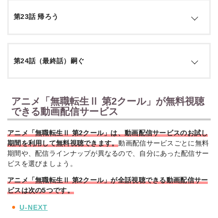
上げていく―！
最終階層へと転移したルーデウスたちは、ついにゼニスの姿
第23話 帰ろう
を確認する！しかしそこに、この迷宮の守護者<ガーディア
ン>と思われる、巨大なヒュドラが立ちふさがる。そのヒュ
引用：
公式サイト
ドラは絶滅したはずの伝説の生き物、“悪魔の竜”とも呼ばれ
る強敵だった―！
マナタイトヒュドラとの壮絶な死闘の末、ゼニスを救出した
第24話（最終話）嗣ぐ
ルーデウスたち。その代償は、ルーデウスの左腕と、パウロ
の命。さらにゼニスは心を失くしたかのようになってい
引用：
公式サイト
た…。父パウロの死に、後悔と絶望がルーデウスに押し寄せ
る。そんな彼にロキシーが声をかけて…。
アニメ「無職転生Ⅱ 第2クール」が無料視聴
ルーデウスは半年ぶりにシルフィたちが待つ家へと帰ってき
た。転移迷宮でのこと、パウロの死、ゼニスの状態などを話
できる動画配信サービス
すルーデウス。そして、ロキシーとのことも…。それを受け
引用：
公式サイト
たノルン、アイシャ、そして、シルフィの答えとは…?
アニメ「無職転生Ⅱ 第2クール」は、動画配信サービスのお試し
期間を利用して無料視聴できます。
動画配信サービスごとに無料
期間や、配信ラインナップが異なるので、自分にあった配信サー
引用：
公式サイト
ビスを選びましょう。
アニメ「無職転生Ⅱ 第2クール」が全話視聴できる動画配信サー
ビスは次の5
つです。
U-NEXT