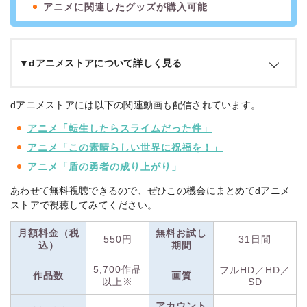
アニメに関連したグッズが購入可能
▼dアニメストアについて詳しく見る
dアニメストアは、ドコモが運営するアニメ専用動画配信サー
dアニメストアには以下の関連動画も配信されています。
ビスです。
アニメに特化したラインナップが特徴で、放送中の
アニメ「転生したらスライムだった件」
アニメもいち早く視聴できます。
声優によるラジオやライブ映
像、2.5次元舞台などアニメに関連したジャンルにも力を入れ
アニメ「この素晴らしい世界に祝福を！」
ており、ファンが楽しめる要素が盛りだくさん。
アニメ「盾の勇者の成り上がり」
あわせて無料視聴できるので、ぜひこの機会にまとめてdアニメ
また、dアニメストアでは、動画配信に加えてアニメグッズの
ストアで視聴してみてください。
販売を行っています。フィギュアやTシャツなど、視聴したア
ニメのグッズをすぐに購入できるのも、ファンにはうれしいポ
月額料金（税
無料お試し
イント。
550円
31日間
込）
期間
5,700作品
フルHD／HD／
月額料金は税込550円！
（※1）
アニメがメインではあるもの
作品数
画質
以上※
SD
の、配信サービスの中でも最安の価格帯です。
ドコモ払いが使
えるドコモユーザーはもちろん、ドコモユーザー以外の方も利
アカウント