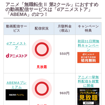
アニメ「無職転生Ⅱ 第2クール」におすすめ
の動画配信サービスは「dアニメストア」
「ABEMA」の2つ！
動画配信サー
月額料金
キャンペーン
配信状況
ビス
（税込）
特典
初回31日間無
dアニメスト
料キャンペー
ア
ン
550円
見放題
アニメ一挙無
料配信を頻繁
ABEMAプレ
に開催
ミアム
960円