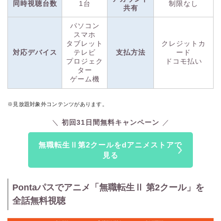
同時視聴台数
1台
制限なし
用できますよ。（※2）
共有
パソコン
dアニメストアは、初回31日間無料！
（※3）
放送中の最新作
スマホ
品から過去の懐かしい作品まで、アニメが好きな方なら絶対満
タブレット
クレジットカ
対応デバイス
テレビ
支払方法
ード
足できるはず。ぜひこの機会にdアニメストアで視聴してみて
プロジェク
ドコモ払い
くださいね。
ター
ゲーム機
※1 契約日・解約日にかかわらず、毎月1日～末日までの1か月分の料金が発生
します。別途通信料その他レンタル料金等サービスによっては別料金が発生し
※見放題対象外コンテンツがあります。
ます。
※2 ドコモの回線契約またはspモード契約がない場合は「dアカウント」が必要
初回31日間無料キャンペーン
です。spモード契約でのご利用とサービス内容やお支払い方法が異なる場合が
あります。
無職転生Ⅱ第2クールをdアニメストアで
※3 31日経過後は自動継続となり、その月から月額料金全額がかかります。
見る
Pontaパスでアニメ「無職転生Ⅱ 第2クール」を
全話無料視聴