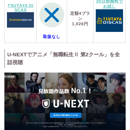
30日間無料で
TSUTAYA DI
お試し
SCAS
定額4プラ
ン
1,026円
取扱なし
U-NEXTでアニメ「無職転生Ⅱ 第2クール」を全
話視聴