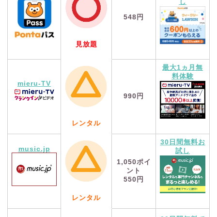
し
548円
見放題
最大1ヵ月無
料体験
mieru-TV
990円
レンタル
30日間無料お
music.jp
試し
1,050
ポイ
ント
550円
レンタル