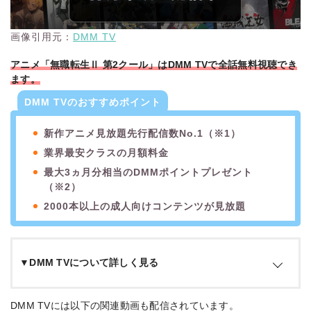
画像引用元：
DMM TV
アニメ「無職転生Ⅱ 第2クール」はDMM TVで全話無料視聴でき
ます。
DMM TVのおすすめポイント
新作アニメ見放題先行配信数No.1（※1）
業界最安クラスの月額料金
最大3ヵ月分相当のDMMポイントプレゼント
（※2）
2000本以上の成人向けコンテンツが見放題
▼DMM TVについて詳しく見る
DMM TVは「DMM.com」を運営するDMMグループによる動
DMM TVには以下の関連動画も配信されています。