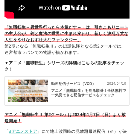
「無職転生～異世界行ったら本気だす～」は、引きこもりニート
の主人公が、剣と魔法の世界に生まれ変わり、新しく波乱万丈な
人生をやりなおす壮大なファンタジー。
第2期となる「無職転生Ⅱ」の13話以降となる第2クールでは、
迷宮都市ラパンでの物語が描かれます。
▼アニメ「無職転生」シリーズの詳細はこちらの記事をチェッ
ク！
動画配信サービス（VOD）
2024/04/10
アニメ「無職転生」を見る順番！全話無料で
一気見できる配信サービスをチェック
アニメ「無職転生Ⅱ 第2クール」は2024年4月7日（日）より放
送開始！
「
dアニメストア
」にて地上波同時の見放題最速配信（※）が決