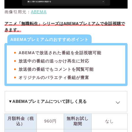
画像引用元：
ABEMA
アニメ「無職転生」シリーズはABEMAプレミアムで全話視聴で
きます。
ABEMAプレミアムのおすすめポイント
ABEMAで放送された番組を全話視聴可能
放送中の番組の追っかけ再生に対応
放送後の番組でもコメントを閲覧可能
オリジナルのバラエティ番組が豊富
▼ABEMAプレミアムについて詳しく見る
ABEMAプレミアムは、ABEMAで放送されている番組の過去動
月額料金（税
無料お試し
960円
なし
画や、プレミアム対象作品が見放題の有料プランです。
込）
期間
ABEMAとは、テレビ朝日系列のインターネットTVプラットフ