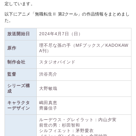
定しています。
以下にアニメ「無職転生Ⅱ 第2クール」の作品情報をまとめまし
た。
放送開始日
2024年4月7日（日）
理不尽な孫の手（MFブックス／KADOKAW
原作
A刊）
制作会社
スタジオバインド
監督
渋谷亮介
シリーズ構
大野敏哉
成
キャラクタ
嶋田真恵
ーデザイン
齊藤佳子
ルーデウス・グレイラット：内山夕実
前世の男：杉田智和
シルフィエット：茅野愛衣