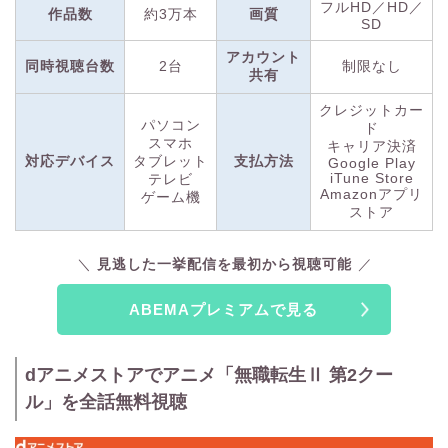
フルHD／HD／
ォームであり、地上波のテレビと同じく、リアルタイムの放送
作品数
約3万本
画質
SD
は完全無料で視聴できます。
アカウント
同時視聴台数
2台
制限なし
共有
ABEMAプレミアムには、無料のスタンダードプランにはな
い、さまざまな機能があります。スタンダードプランでは、番
クレジットカー
パソコン
ド
組の放送後1週間までしか視聴できませんが、
ABEMAプレミ
スマホ
キャリア決済
アムなら過去動画をはじめからすべて視聴可能。
対応デバイス
タブレット
支払方法
Google Play
iTune Store
テレビ
Amazonアプリ
ゲーム機
さらに、放送中の番組を最初から再生できる追っかけ再生にも
ストア
対応。放送時間に間にあわなくても、全編を見逃さずに視聴で
きます。放送後にも、
見逃しコメント機能を使えば配信時のリ
見逃した一挙配信を最初から視聴可能
アルタイムのコメントを閲覧できるので、ライブ感が好きな方
にもピッタリ。
ABEMAプレミアムで見る
また、3万本以上の映画やドラマが見放題なのも魅力！ABEMA
プレミアム限定のオリジナルコンテンツも多数あり、恋愛リア
dアニメストアでアニメ「無職転生Ⅱ 第2クー
リティーショーなどの他サービスで観られないジャンルも充実
ル」を全話無料視聴
しています。