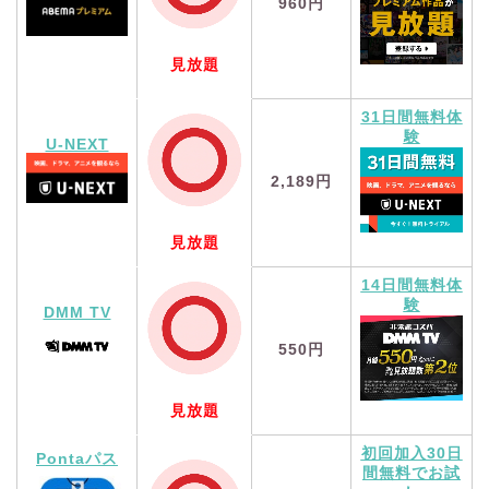
960円
見放題
31日間無料体
験
U-NEXT
2,189円
見放題
14日間無料体
験
DMM TV
550円
見放題
初回加入30日
Pontaパス
間無料でお試