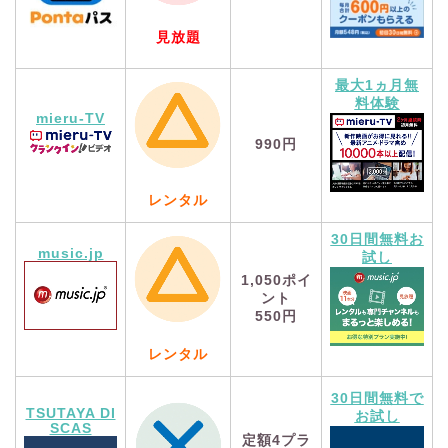
見放題
最大1ヵ月無
料体験
mieru-TV
990円
レンタル
30日間無料お
music.jp
試し
1,050
ポイ
ント
550円
レンタル
30日間無料で
TSUTAYA DI
お試し
SCAS
定額4プラ