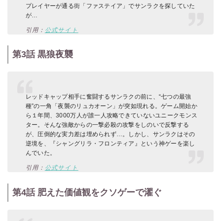
プレイヤーが通る街「ファステイア」でサンラクを探していた
が…
引用：
公式サイト
第3話 黒狼夜襲
レッドキャップ相手に奮闘するサンラクの前に、“七つの最強
種”の一角「夜襲のリュカオーン」が突如現れる。ゲーム開始か
ら１年間、3000万人が誰一人攻略できていないユニークモンス
ター。そんな強敵からの一撃必殺の攻撃をしのいで反撃する
が、圧倒的な実力差は埋められず…。しかし、サンラクはその
逆境を、『シャングリラ・フロンティア』という神ゲーを楽し
んでいた。
引用：
公式サイト
第4話 肥えた価値観をクソゲーで濯ぐ