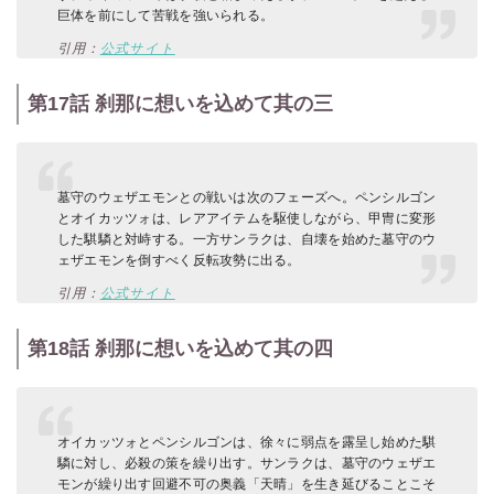
巨体を前にして苦戦を強いられる。
引用：
公式サイト
第17話 刹那に想いを込めて其の三
墓守のウェザエモンとの戦いは次のフェーズへ。ペンシルゴン
とオイカッツォは、レアアイテムを駆使しながら、甲冑に変形
した騏驎と対峙する。一方サンラクは、自壊を始めた墓守のウ
ェザエモンを倒すべく反転攻勢に出る。
引用：
公式サイト
第18話 刹那に想いを込めて其の四
オイカッツォとペンシルゴンは、徐々に弱点を露呈し始めた騏
驎に対し、必殺の策を繰り出す。サンラクは、墓守のウェザエ
モンが繰り出す回避不可の奥義「天晴」を生き延びることこそ