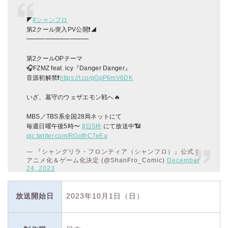
◤
#シャンフロ
第2クール突入PV公開❗◢
━━━━━━━━━━
第2クールOPテーマ
🎧FZMZ feat. icy『Danger Danger』
音源初解禁❗
https://t.co/gGpP6mV6DK
いざ、墓守のウェザエモン戦へ🔥
MBS／TBS系全国28局ネットにて
毎週日曜午後5時〜
#日5枠
にて放送中📶
pic.twitter.com/RGofhC7eEa
— 『シャングリラ・フロンティア（シャンフロ）』公式｜
アニメ化＆ゲーム化決定 (@ShanFro_Comic)
December
24, 2023
放送開始日
2023年10月1日（日）