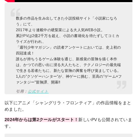
数多の作品を生み出してきた小説投稿サイト「小説家になろ
う」にて、
2017年より連載中の硬梨菜による大人気WEB小説。
累計PVは2億2千万を超え、小説の書籍化を待たずしてコミカ
ライズが行われ、
「週刊少年マガジン」の読者アンケートにおいては、史上初の
四冠達成！
誰もが持ちうるゲーム体験を通じ、新感覚の冒険を描く本作
は、かつての思い出に浸る大人たちと、テクノロジーの最先端
で生きる若者たちに、新たな冒険の興奮を呼び覚ましている。
1人の”クソゲーハンター”が、神ゲーに挑む、至高の”ゲーム×フ
ァンタジー”冒険譚、開幕‼
引用：
公式サイト
以下にアニメ「シャングリラ・フロンティア」の作品情報をまと
めました。
2024年からは第2クールがスタート！
新しいPVも公開されていま
す。