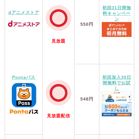
初回31日間無
dアニメストア
料キャンペー
ン
550円
見放題
Pontaパス
初回加入30日
間無料でお試
し
548円
見放題配信