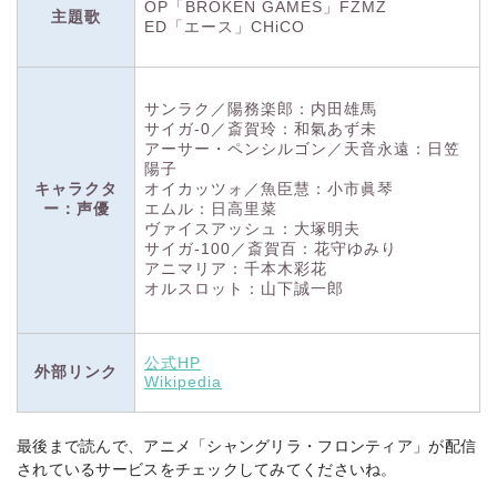
OP「BROKEN GAMES」FZMZ
主題歌
ED「エース」CHiCO
サンラク／陽務楽郎：内田雄馬
サイガ-0／斎賀玲：和氣あず未
アーサー・ペンシルゴン／天音永遠：日笠
陽子
キャラクタ
オイカッツォ／魚臣慧：小市眞琴
ー：声優
エムル：日高里菜
ヴァイスアッシュ：大塚明夫
サイガ-100／斎賀百：花守ゆみり
アニマリア：千本木彩花
オルスロット：山下誠一郎
公式HP
外部リンク
Wikipedia
最後まで読んで、アニメ「シャングリラ・フロンティア」が配信
されているサービスをチェックしてみてくださいね。