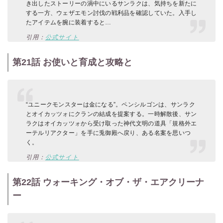
き出したストーリーの渦中にいるサンラクは、気持ちを新たに
する一方、ウェザエモン討伐の戦利品を確認していた。入手し
たアイテムを腕に装着すると…
引用：
公式サイト
第21話 お使いと育成と攻略と
“ユニークモンスターは金になる”。ペンシルゴンは、サンラク
とオイカッツォにクランの結成を提案する。一時解散後、サン
ラクはオイカッツォから受け取った神代文明の道具「規格外エ
ーテルリアクター」を手に兎御殿へ戻り、ある名案を思いつ
く。
引用：
公式サイト
第22話 ウォーキング・オブ・ザ・エアクリーナ
ー