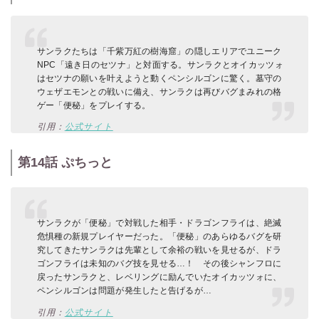
サンラクたちは「千紫万紅の樹海窟」の隠しエリアでユニーク
NPC「遠き日のセツナ」と対面する。サンラクとオイカッツォ
はセツナの願いを叶えようと動くペンシルゴンに驚く。墓守の
ウェザエモンとの戦いに備え、サンラクは再びバグまみれの格
ゲー「便秘」をプレイする。
引用：
公式サイト
第14話 ぷちっと
サンラクが「便秘」で対戦した相手・ドラゴンフライは、絶滅
危惧種の新規プレイヤーだった。「便秘」のあらゆるバグを研
究してきたサンラクは先輩として余裕の戦いを見せるが、ドラ
ゴンフライは未知のバグ技を見せる…！ その後シャンフロに
戻ったサンラクと、レベリングに励んでいたオイカッツォに、
ペンシルゴンは問題が発生したと告げるが…
引用：
公式サイト