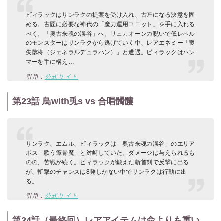
ビィラックはサンラクの提案を受け入れ、古匠になる決意を固
める。古匠に必要な神代の「魔力運用ユニット」を手に入れる
べく、「奥古来魂の渓谷」へ。リュカオーンの呪いで低レベル
のモンスターはサンラクから逃げていく中、レアエネミー「喪
失骸将（ジェネラルデュラハン）」と遭遇。ビィラックはハン
マーを手に構え…
引用：
公式サイト
第23話 鳥with兎s vs 合唱髑髏
サンラク、エムル、ビィラックは「奥古来魂の渓谷」のエリア
ボス「歌う瘴骨魔」と対峙していた。ダメージは与えられるも
のの、苦戦が続く。ビィラックが鍛えた斬首剣で反撃に出る
が、斬撃のチャンスは8発しかない中でサンラクは行動に出
る。
引用：
公式サイト
第24話（最終回）レアアイテムは命よりも重い