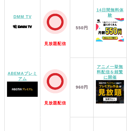
14日間無料体
験
DMM TV
550円
見放題配信
アニメ一挙無
料配信を頻繁
ABEMAプレミ
に開催
アム
960円
見放題配信