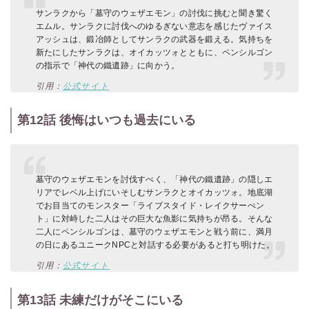
サンラクから「墓守のウェザエモン」の討伐に挑むと聞き驚く
エムル。サンラクに討伐へのゆるぎない意志を感じたヴァイス
アッシュは、鍛冶師としてサンラクの武器を鍛える。気持ちを
新たにしたサンラクは、オイカッツォとともに、ペンシルゴン
の指示で「神代の鐵遺跡」に向かう。
引用：
公式サイト
第12話 後悔はいつも過去にいる
墓守のウェザエモンを討伐すべく、「神代の鐵遺跡」の隠しエ
リアでレベル上げにいそしむサンラクとオイカッツォ。地底湖
でお目当てのモンスター「ライブスタイド・レイクサーぺン
ト」に対峙した二人はその巨大な魚影に気持ちが昂る。そんな
二人にペンシルゴンは、墓守のウェザエモンと戦う前に、満月
の日にあるユニークNPCと対話する必要があると打ち明けた。
引用：
公式サイト
第13話 未練だけがそこにいる