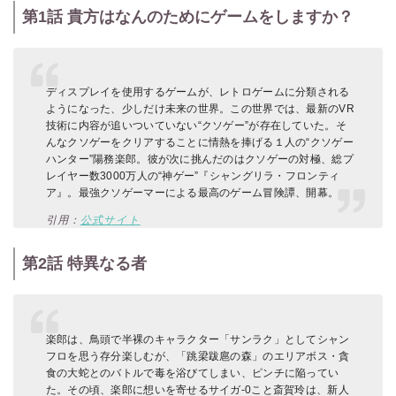
第1話 貴方はなんのためにゲームをしますか？
ディスプレイを使用するゲームが、レトロゲームに分類される
ようになった、少しだけ未来の世界。この世界では、最新のVR
技術に内容が追いついていない“クソゲー”が存在していた。そ
んなクソゲーをクリアすることに情熱を捧げる１人の“クソゲー
ハンター”陽務楽郎。彼が次に挑んだのはクソゲーの対極、総プ
レイヤー数3000万人の“神ゲー”『シャングリラ・フロンティ
ア』。最強クソゲーマーによる最高のゲーム冒険譚、開幕。
引用：
公式サイト
第2話 特異なる者
楽郎は、鳥頭で半裸のキャラクター「サンラク」としてシャン
フロを思う存分楽しむが、「跳梁跋扈の森」のエリアボス・貪
食の大蛇とのバトルで毒を浴びてしまい、ピンチに陥ってい
た。その頃、楽郎に想いを寄せるサイガ-0こと斎賀玲は、新人