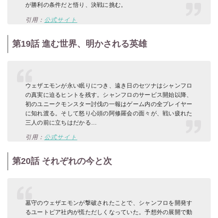
が勝利の条件だと悟り、決戦に挑む。
引用：
公式サイト
第19話 進む世界、明かされる英雄
ウェザエモンが永い眠りにつき、遠き日のセツナはシャンフロ
の真実に迫るヒントを残す。シャンフロのサービス開始以降、
初のユニークモンスター討伐の一報はゲーム内の全プレイヤー
に知れ渡る。そして怒り心頭の阿修羅会の面々が、戦い疲れた
三人の前に立ちはだかる…
引用：
公式サイト
第20話 それぞれの今と次
墓守のウェザエモンが撃破されたことで、シャンフロを開発す
るユートピア社内が慌ただしくなっていた。予想外の展開で動