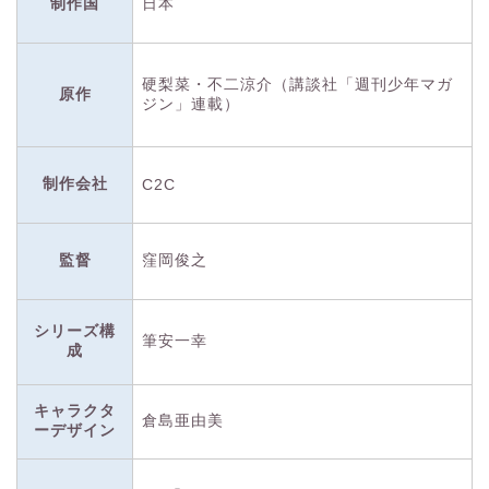
制作国
日本
硬梨菜・不二涼介（講談社「週刊少年マガ
原作
ジン」連載）
制作会社
C2C
監督
窪岡俊之
シリーズ構
筆安一幸
成
キャラクタ
倉島亜由美
ーデザイン