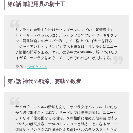
第6話 筆記用具の騎士王
サンラクに奇襲を仕掛けたクソゲーフレンドの「鉛筆戦士」こ
とアーサー・ペンシルゴン。シャンフロでプレイヤーキルクラ
ン「阿修羅会」のナンバー2にして、格上プレイヤーを狩る
「ジャイアント・キリング」である彼女は、サンラクにユニー
ク情報の開示を迫る。エムルに夢中のAnimalia、駆けつけたサ
イガ-0。サンラクをめぐって、それぞれの思いが交錯する。
引用：
公式サイト
第7話 神代の残滓、妄執の敗者
サイガ-0、エムルの活躍もあり、サンラクはペンシルゴンたち
から逃げ出すことに成功。サードレマに無事到着し、ユニーク
シナリオ「兎の国からの招待」を本格的に始めた彼の前に待っ
ていたのは闘技場。十体のモンスターと戦うことになるが、一
体目からサンラクの想像を超える高レベルのモンスターたちが