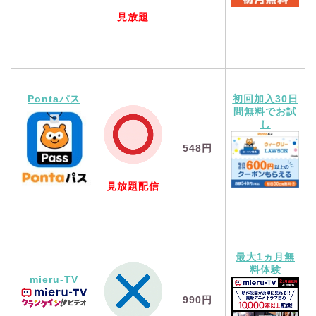
見放題
Pontaパス
初回加入30日
間無料でお試
し
548円
見放題配信
最大1ヵ月無
料体験
mieru-TV
990円