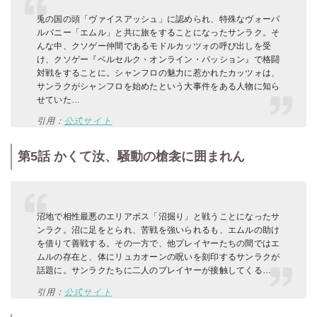
兎の国の頭「ヴァイスアッシュ」に認められ、特殊なヴォーパ
ルバニー「エムル」と共に旅をすることになったサンラク。そ
んな中、クソゲー仲間であるモドルカッツォの呼び出しを受
け、クソゲー『ベルセルク・オンライン・パッション』で格闘
対戦をすることに。シャンフロの魅力に惹かれたカッツォは、
サンラクがシャンフロを始めたという大事件をある人物に知ら
せていた…
引用：
公式サイト
第5話 かくて汝、騒動の槍衾に囲まれん
沼地で相性最悪のエリアボス「沼掘り」と戦うことになったサ
ンラク。沼に足をとられ、苦戦を強いられるも、エムルの助け
を借りて善戦する。その一方で、他プレイヤーたちの間ではエ
ムルの存在と、体にリュカオーンの呪いを刻印するサンラクが
話題に。サンラクたちに二人のプレイヤーが接触してくる…
引用：
公式サイト