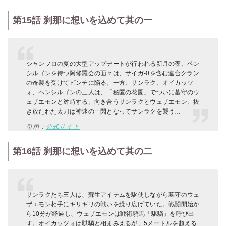
第15話 刹那に想いを込めて其の一
シャンフロの夏の大型アップデートが行われる新月の夜、ペン
シルゴンを待つ阿修羅会の面々は、サイガ-0を含む連合クラン
の奇襲を受けてピンチに陥る。一方、サンラク、オイカッツ
ォ、ペンシルゴンの三人は、「秘匿の花園」でついに墓守のウ
ェザエモンと対峙する。向き合うサンラクとウェザエモン、抜
き放たれた太刀は神速の一閃となってサンラクを襲う…
引用：
公式サイト
第16話 刹那に想いを込めて其の二
サンラクたち三人は、蘇生アイテムを駆使しながら墓守のウェ
ザエモン相手にギリギリの戦いを繰り広げていた。戦闘開始か
ら10分が経過し、ウェザエモンは戦術騎馬「騏驎」を呼び出
す。オイカッツォは騏驎と相まみえるが、5メートルを超える