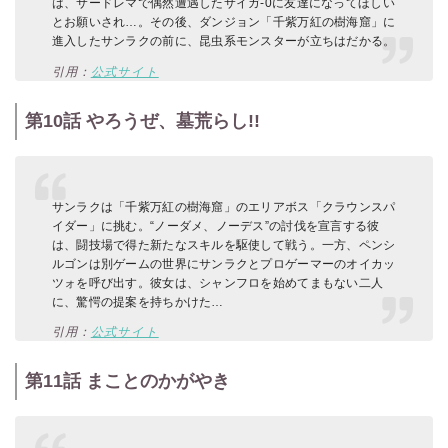
は、サードレマで偶然遭遇したサイガ-0に友達になってほしい
とお願いされ…。その後、ダンジョン「千紫万紅の樹海窟」に
進入したサンラクの前に、昆虫系モンスターが立ちはだかる。
引用：
公式サイト
第10話 やろうぜ、墓荒らし!!
サンラクは「千紫万紅の樹海窟」のエリアボス「クラウンスパ
イダー」に挑む。“ノーダメ、ノーデス”の討伐を宣言する彼
は、闘技場で得た新たなスキルを駆使して戦う。一方、ペンシ
ルゴンは別ゲームの世界にサンラクとプロゲーマーのオイカッ
ツォを呼び出す。彼女は、シャンフロを始めてまもない二人
に、驚愕の提案を持ちかけた…
引用：
公式サイト
第11話 まことのかがやき