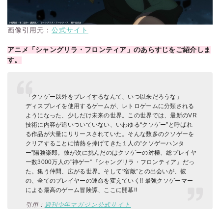
画像引用元：
公式サイト
アニメ「シャングリラ・フロンティア」のあらすじをご紹介しま
す。
「クソゲー以外をプレイするなんて、いつ以来だろうな」
ディスプレイを使用するゲームが、レトロゲームに分類される
ようになった、少しだけ未来の世界。この世界では、最新のVR
技術に内容が追いついていない、いわゆる“クソゲー”と呼ばれ
る作品が大量にリリースされていた。そんな数多のクソゲーを
クリアすることに情熱を捧げてきた１人の“クソゲーハンタ
ー”陽務楽郎。彼が次に挑んだのはクソゲーの対極、総プレイヤ
ー数3000万人の“神ゲー”『シャングリラ・フロンティア』だっ
た。集う仲間、広がる世界。そして“宿敵”との出会いが、彼
の、全てのプレイヤーの運命を変えていく!! 最強クソゲーマー
による最高のゲーム冒険譚、ここに開幕!!
引用：
週刊少年マガジン公式サイト