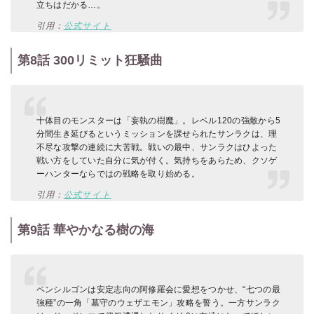
立ちはだかる…。
引用：
公式サイト
第8話 300リミット狂騒曲
十体目のモンスターは「妄執の樹魔」。レベル120の強敵から5
分間生き延びるというミッションを課せられたサンラクは、理
不尽な攻撃の連続に大苦戦。戦いの最中、サンラクはひよった
戦い方をしていた自分に気が付く。気持ちをあらため、クソゲ
ーハンターならではの戦略を取り始める。
引用：
公式サイト
第9話 華やかなる樹の海
ペンシルゴンは安定志向の阿修羅会に愛想をつかせ、“七つの最
強種”の一角「墓守のウェザエモン」攻略を誓う。一方サンラク