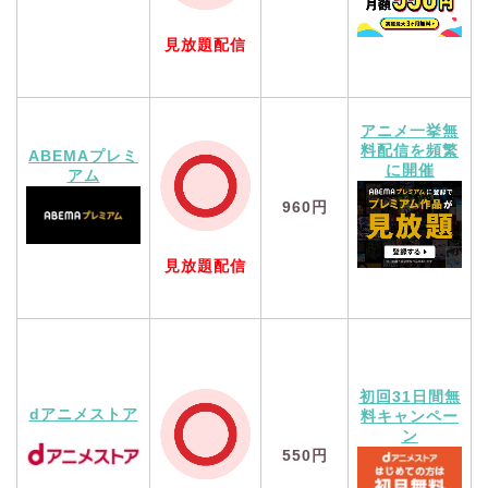
見放題配信
アニメ一挙無
料配信を頻繁
ABEMAプレミ
に開催
アム
960円
見放題配信
初回31日間無
dアニメストア
料キャンペー
ン
550円