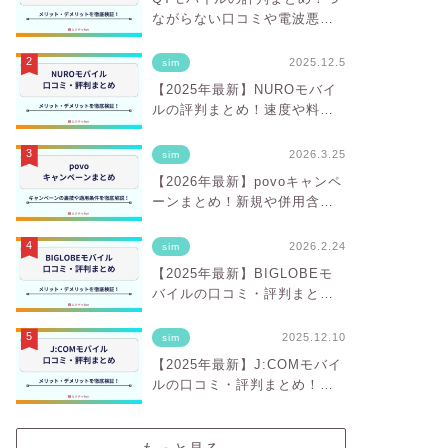
ながらない口コミや電波悪い
噂は本当？
2025.12.5
sim
【2025年最新】NUROモバイ
ルの評判まとめ！速度や料金
のデメリットとメリットを徹
底解説
2026.3.25
sim
【2026年最新】povoキャンペ
ーンまとめ！新規や併用含む
裏技も解説
2026.2.24
sim
【2025年最新】BIGLOBEモ
バイルの口コミ・評判まと
め！「遅い」は本当？デメリ
ットや料金面のメリットを徹
2025.12.10
sim
底検証！
【2025年最新】J:COMモバイ
ルの口コミ・評判まとめ！メ
リットとデメリットも