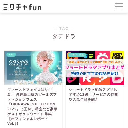
― TAG ―
タテドラ
news
ドラマ・映画
ファーストフェイスはなご
ショートドラマ配信アプリお
み！ 沖縄最大級のガールズフ
すすめ12選！サービスの特徴
ァッションフェス
や人気作品を紹介
『OKINAWA COLLECTION
2025』に王林、希空など豪華
ゲストがランウェイに集結
【オフィシャルレポート
Vol.1】