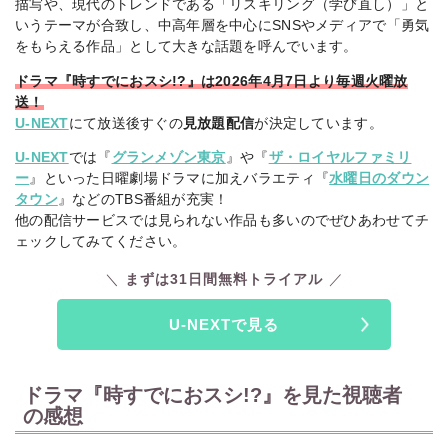
描写や、現代のトレンドである「リスキリング（学び直し）」と
いうテーマが合致し、中高年層を中心にSNSやメディアで「勇気
をもらえる作品」として大きな話題を呼んでいます。
ドラマ『時すでにおスシ!?』は2026年4月7日より毎週火曜放
送！
U-NEXT
にて放送後すぐの
見放題配信
が決定しています。
U-NEXT
では『
グランメゾン東京
』や『
ザ・ロイヤルファミリ
ー
』といった日曜劇場ドラマに加えバラエティ『
水曜日のダウン
タウン
』などのTBS番組が充実！
他の配信サービスでは見られない作品も多いのでぜひあわせてチ
ェックしてみてください。
まずは31日間無料トライアル
U-NEXTで見る
ドラマ『時すでにおスシ!?』を見た視聴者
の感想