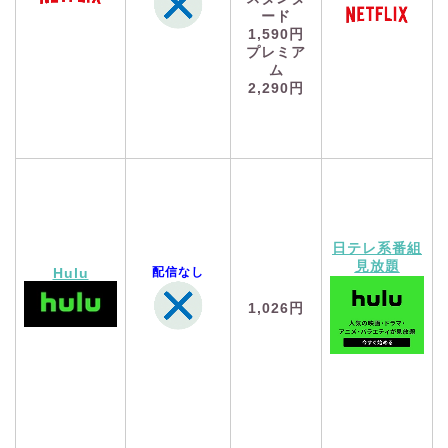
ード
1,590円
プレミア
ム
2,290円
日テレ系番組
見放題
配信なし
Hulu
1,026円