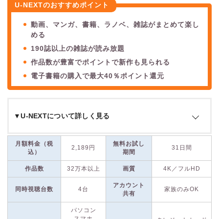
U-NEXTのおすすめポイント
動画、マンガ、書籍、ラノベ、雑誌がまとめて楽し
める
190誌以上の雑誌が読み放題
作品数が豊富でポイントで新作も見られる
電子書籍の購入で最大40％ポイント還元
▼U-NEXTについて詳しく見る
U-NEXTは、
国内最大級の作品数を誇る動画配信サービス
で、
月額料金（税
無料お試し
2,189円
31日間
そのコンテンツ数はなんと
32万本以上
にのぼります。映画、
込）
期間
ドラマ、アニメ作品はもちろん、雑誌やマンガも一度に楽しめ
作品数
32万本以上
画質
4K／フルHD
る点が特徴です。
アカウント
同時視聴台数
4台
家族のみOK
共有
配信タイトルには見放題作品だけでなく、新作映画のレンタル
も含まれています。
有料作品は毎月付与されるポイントを利用
パソコン
スマホ