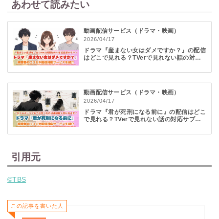
料金が発生します。別途通信料その他レンタル料金等サービスによっては別料
あわせて読みたい
金が発生します。
※2 dアカウント：ドコモの回線契約またはspモード契約がない場合は「dアカ
動画配信サービス（ドラマ・映画）
ウント」が必要です。spモード契約でのご利用とサービス内容やお支払い方法
2026/04/17
が異なる場合があります。
ドラマ『産まない女はダメですか？』の配信
※3 初回31日間無料：31日経過後は自動継続となり、その月から月額料金全額
はどこで見れる？TVerで見れない話の対応
がかかります。
サブスクを紹介
動画配信サービス（ドラマ・映画）
2026/04/17
ドラマ『君が死刑になる前に』の配信はどこ
で見れる？TVerで見れない話の対応サブス
クを紹介
引用元
©TBS
この記事を書いた人