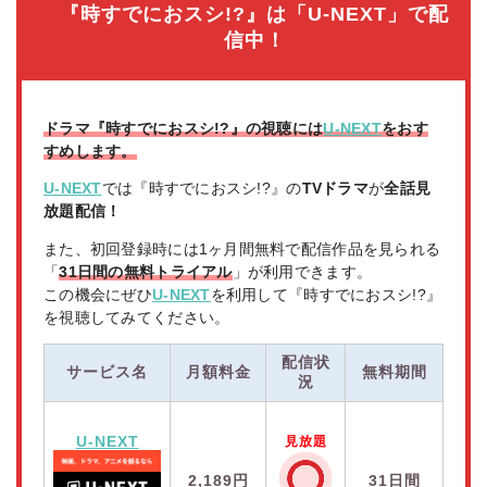
『時すでにおスシ!?』は「U-NEXT」で配
信中！
ドラマ『時すでにおスシ!?』の視聴には
U-NEXT
をおす
すめします。
U-NEXT
では『時すでにおスシ!?』の
TVドラマ
が
全話見
放題配信！
また、初回登録時には1ヶ月間無料で配信作品を見られる
「
31日間の無料トライアル
」が利用できます。
この機会にぜひ
U-NEXT
を利用して『時すでにおスシ!?』
を視聴してみてください。
配信状
サービス名
月額料金
無料期間
況
U-NEXT
見放題
2,189円
31日間