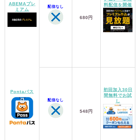
ABEMAプレ
料配信を開催
配信なし
ミアム
680円
初回加入30日
Pontaパス
間無料でお試
配信なし
し
548円