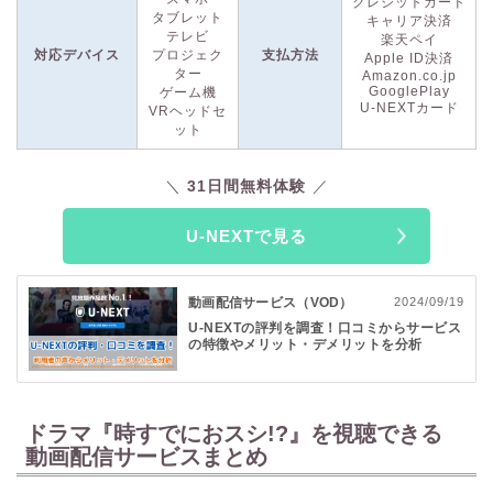
して視聴
でき、マンガや映画チケットの購入にも活用可能で
クレジットカード
タブレット
キャリア決済
す。
テレビ
楽天ペイ
対応デバイス
プロジェク
支払方法
Apple ID決済
ター
Amazon.co.jp
さらに、U-NEXTでは
31日間の無料トライアル
を実施！32万本
GooglePlay
ゲーム機
以上の動画が見放題で楽しめるほか、
200誌以上の雑誌も読み
U-NEXTカード
VRヘッドセ
放題
になるお得なキャンペーンが含まれています。特典として
ット
600円分のポイントも付与されるため、最新作のレンタルや電
子書籍の購入にも使えます。この絶好の機会に、ぜひU-NEXT
31日間無料体験
をご利用ください。
U-NEXTで見る
動画配信サービス（VOD）
2024/09/19
U-NEXTの評判を調査！口コミからサービス
の特徴やメリット・デメリットを分析
ドラマ『時すでにおスシ!?』を視聴できる
動画配信サービスまとめ