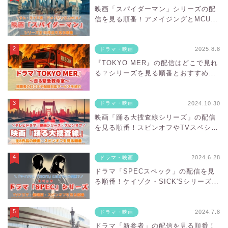
映画「スパイダーマン」シリーズの配
信を見る順番！アメイジングとMCUの
違いや対応サブスクを紹介
2025.8.8
ドラマ・映画
『TOKYO MER』の配信はどこで見れ
る？シリーズを見る順番とおすすめサ
ブスクを紹介
2024.10.30
ドラマ・映画
映画「踊る大捜査線シリーズ」の配信
を見る順番！スピンオフやTVスペシャ
ルの対応サブスクを紹介
2024.6.28
ドラマ・映画
ドラマ「SPECスペック」の配信を見
る順番！ケイゾク・SICK'Sシリーズの
対応サブスクを紹介
2024.7.8
ドラマ・映画
ドラマ「新参者」の配信を見る順番！