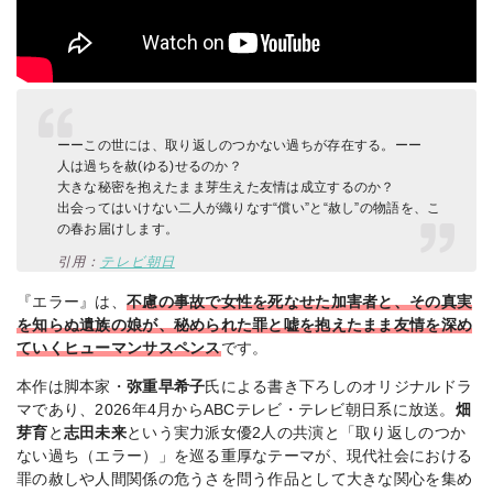
ーーこの世には、取り返しのつかない過ちが存在する。ーー
人は過ちを赦(ゆる)せるのか？
大きな秘密を抱えたまま芽生えた友情は成立するのか？
出会ってはいけない二人が織りなす“償い”と“赦し”の物語を、こ
の春お届けします。
引用：
テレビ朝日
『エラー』は、
不慮の事故で女性を死なせた加害者と、その真実
を知らぬ遺族の娘が、秘められた罪と嘘を抱えたまま友情を深め
ていくヒューマンサスペンス
です。
本作は脚本家・
弥重早希子
氏による書き下ろしのオリジナルドラ
マであり、2026年4月からABCテレビ・テレビ朝日系に放送。
畑
芽育
と
志田未来
という実力派女優2人の共演と「取り返しのつか
ない過ち（エラー）」を巡る重厚なテーマが、現代社会における
罪の赦しや人間関係の危うさを問う作品として大きな関心を集め