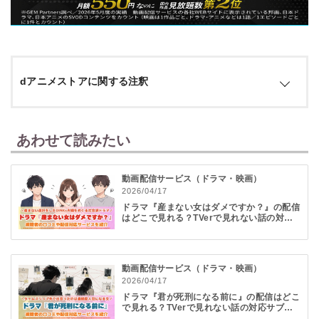
dアニメストアに関する注釈
※1 月額料金：契約日・解約日にかかわらず、毎月1日～末日までの1か月分の
料金が発生します。別途通信料その他レンタル料金等サービスによっては別料
あわせて読みたい
金が発生します。
※2 dアカウント：ドコモの回線契約またはspモード契約がない場合は「dアカ
動画配信サービス（ドラマ・映画）
ウント」が必要です。spモード契約でのご利用とサービス内容やお支払い方法
2026/04/17
が異なる場合があります。
ドラマ『産まない女はダメですか？』の配信
※3 初回31日間無料：31日経過後は自動継続となり、その月から月額料金全額
はどこで見れる？TVerで見れない話の対応
がかかります。
サブスクを紹介
動画配信サービス（ドラマ・映画）
2026/04/17
ドラマ『君が死刑になる前に』の配信はどこ
で見れる？TVerで見れない話の対応サブス
クを紹介