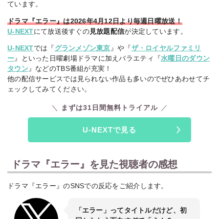
ています。
ドラマ『エラー』は2026年4月12日より毎週日曜放送！
U-NEXT
にて放送後すぐの
見放題配信
が決定しています。
U-NEXT
では『
グランメゾン東京
』や『
ザ・ロイヤルファミリ
ー
』といった日曜劇場ドラマに加えバラエティ『
水曜日のダウン
タウン
』などのTBS番組が充実！
他の配信サービスでは見られない作品も多いのでぜひあわせてチ
ェックしてみてください。
まずは31日間無料トライアル
U-NEXTで見る
ドラマ『エラー』を見た視聴者の感想
ドラマ『エラー』のSNSでの反応をご紹介します。
「エラー」ってタイトルだけど、初