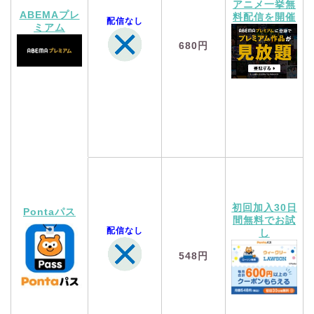
アニメ一挙無
ABEMAプレ
料配信を開催
配信なし
ミアム
680円
初回加入30日
Pontaパス
間無料でお試
配信なし
し
548円