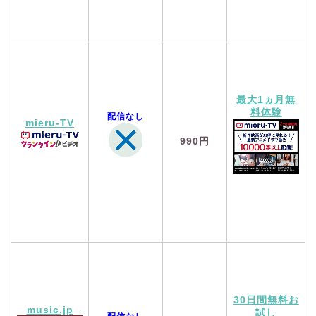
最大1ヵ月無
料体験
配信なし
mieru-TV
990円
30日間無料お
music.jp
試し