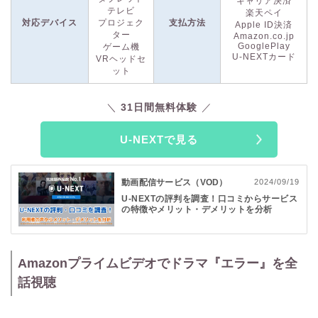
キャリア決済
す。
テレビ
楽天ペイ
対応デバイス
プロジェク
支払方法
Apple ID決済
ター
Amazon.co.jp
さらに、U-NEXTでは
31日間の無料トライアル
を実施！32万本
GooglePlay
ゲーム機
以上の動画が見放題で楽しめるほか、
200誌以上の雑誌も読み
U-NEXTカード
VRヘッドセ
放題
になるお得なキャンペーンが含まれています。特典として
ット
600円分のポイントも付与されるため、最新作のレンタルや電
子書籍の購入にも使えます。この絶好の機会に、ぜひU-NEXT
31日間無料体験
をご利用ください。
U-NEXTで見る
動画配信サービス（VOD）
2024/09/19
U-NEXTの評判を調査！口コミからサービス
の特徴やメリット・デメリットを分析
Amazonプライムビデオでドラマ『エラー』を全
話視聴