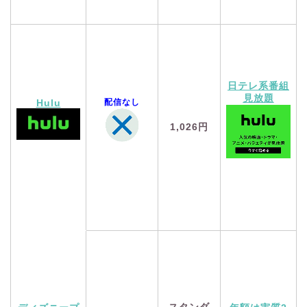
日テレ系番組
見放題
配信なし
Hulu
1,026円