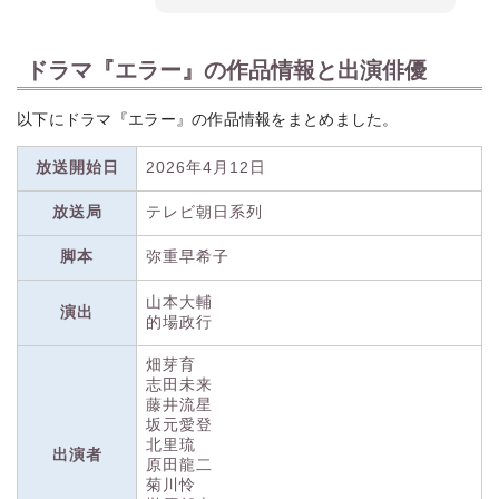
ドラマ『エラー』の作品情報と出演俳優
以下にドラマ『エラー』の作品情報をまとめました。
放送開始日
2026年4月12日
放送局
テレビ朝日系列
脚本
弥重早希子
山本大輔
演出
的場政行
畑芽育
志田未来
藤井流星
坂元愛登
北里琉
出演者
原田龍二
菊川怜