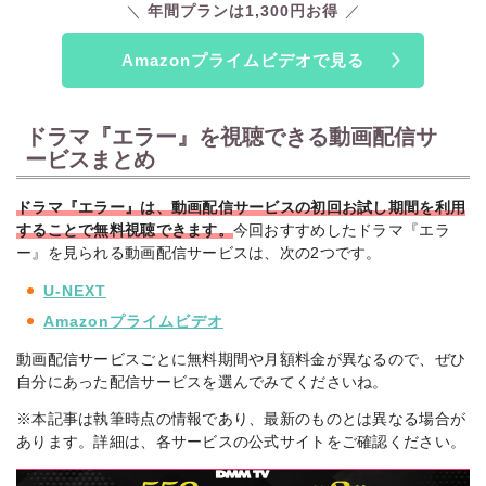
動画中に広告が表示されるようになります
が、
月額390円（税
年間プランは1,300円お得
込）の広告フリーオプションを利用すれば、広告なしで視聴可
能
です。
Amazonプライムビデオで見る
Amazonプライムビデオでは、
30日間の無料トライアルを実施
中
です！まずはお試しで利用してみてください。
ドラマ『エラー』を視聴できる動画配信サ
ービスまとめ
ドラマ『エラー』は、動画配信サービスの初回お試し期間を利用
することで無料視聴できます。
今回おすすめしたドラマ『エラ
ー』を見られる動画配信サービスは、次の2つです。
U-NEXT
Amazonプライムビデオ
動画配信サービスごとに無料期間や月額料金が異なるので、ぜひ
自分にあった配信サービスを選んでみてくださいね。
※本記事は執筆時点の情報であり、最新のものとは異なる場合が
あります。詳細は、各サービスの公式サイトをご確認ください。