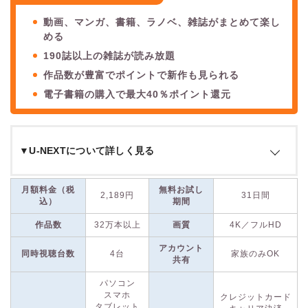
動画、マンガ、書籍、ラノベ、雑誌がまとめて楽し
める
190誌以上の雑誌が読み放題
作品数が豊富でポイントで新作も見られる
電子書籍の購入で最大40％ポイント還元
▼U-NEXTについて詳しく見る
U-NEXTは、
国内最大級の作品数を誇る動画配信サービス
で、
月額料金（税
無料お試し
2,189円
31日間
そのコンテンツ数はなんと
32万本以上
にのぼります。映画、
込）
期間
ドラマ、アニメ作品はもちろん、雑誌やマンガも一度に楽しめ
作品数
32万本以上
画質
4K／フルHD
る点が特徴です。
アカウント
同時視聴台数
4台
家族のみOK
共有
配信タイトルには見放題作品だけでなく、新作映画のレンタル
も含まれています。
有料作品は毎月付与されるポイントを利用
パソコン
スマホ
して視聴
でき、マンガや映画チケットの購入にも活用可能で
クレジットカード
タブレット