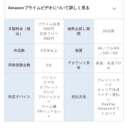
Amazonプライムビデオについて詳しく見る
Amazonプライムビデオは、
Amazonが提供するストリーミン
プライム会員
グサービスで、幅広いコンテンツライブラリが魅力
です。
月額料金（税
600円
無料お試し期
30日間
込）
広告フリー
間
990円
映画、ドラマ、アニメ、スポーツ、ドキュメンタリーなど、さ
4K／フルHD
まざまなジャンルのコンテンツが揃っており、特に「
ザ・ボー
作品数
4万本以上
画質
／HD／SD
イズ
」や「
ドキュメンタル
」などのオリジナルシリーズが人気
です。
アカウント共
家族・友達でO
同時視聴台数
3台
有
K
また, Amazonプライムの会員特典には、さまざまな便利なサ
パソコン
クレジットカ
スマホ
ービスが含まれています。Amazonの通販では、優先的に配送
ード
タブレット
され、一部の商品は無料で翌日配送が可能です。定時配送を利
キャリア決済
テレビ
ペイディ後払
用すれば、指定した日時に商品を受け取ることもできます。
対応デバイス
プロジェクタ
支払方法
い
ー
PayPay
ゲーム機
Amazonギフ
月額料金は600円（税込）
です。年間プランも提供されてお
VRヘッドセッ
トカード
り、
年間プランは5,900円（税込）
で、年間プランに登録する
ト
と、1年間で約1,300円の節約になります。
2025年4月からは