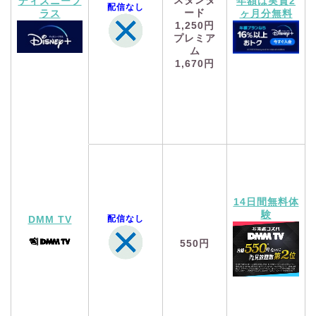
スタンダ
ディズニープ
年額は実質2
配信なし
ード
ラス
ヶ月分無料
1,250円
プレミア
ム
1,670円
14日間無料体
験
配信なし
DMM TV
550円