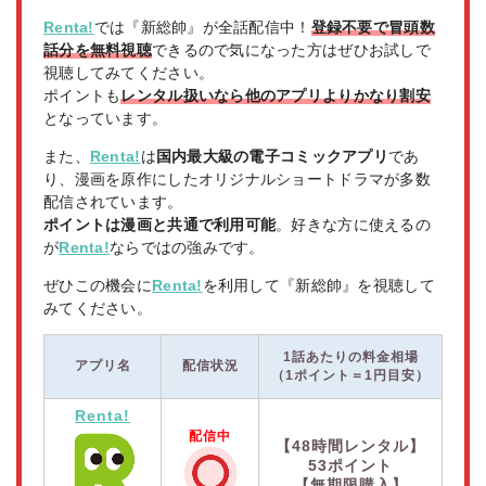
Renta!
では『新総帥』が全話配信中！
登録不要で冒頭数
話分を無料視聴
できるので気になった方はぜひお試しで
視聴してみてください。
ポイントも
レンタル扱いなら他のアプリよりかなり割安
となっています。
また、
Renta!
は
国内最大級の電子コミックアプリ
であ
り、漫画を原作にしたオリジナルショートドラマが多数
配信されています。
ポイントは漫画と共通で利用可能
。好きな方に使えるの
が
Renta!
ならではの強みです。
ぜひこの機会に
Renta!
を利用して『新総帥』を視聴して
みてください。
1話あたりの料金相場
アプリ名
配信状況
（1ポイント＝1円目安）
Renta!
配信中
【48時間レンタル】
53ポイント
【無期限購入】