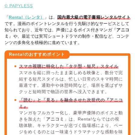
© PAPYLESS
「
Renta!（レンタ）
」は、
国内最大級の電子書籍レンタルサイト
です。漫画のポイントレンタルを行う先駆け的なサービスとして
知られており、近年では、声優によるボイス付きマンガ『
アニコ
ミ
』や、最近では実写ショートドラマの制作・配信など、コンテ
ンツの多角化を積極的に進めています。
Renta!のおすすめポイント
スマホ視聴に特化した「タテ型・短尺」スタイル
スマホを縦に持ったまま楽しめる映像と、数分で完
結する短尺スタイルは、忙しい日常のスキマ時間に
最適です。通勤中や休憩時間など、場所を選ばずサ
クッと短時間で物語の世界へ没入できます。
「読む」と「見る」を融合させた次世代の『アニコ
ミ』
マンガをフルカラー化し、豪華声優陣のボイスと動
きを加えた「
アニコミ
」は、Renta!ならではの視
聴体験。キャラクターが息づく臨場感により、ペー
ジをめくるのとは一味違うドラマチックな感動を味