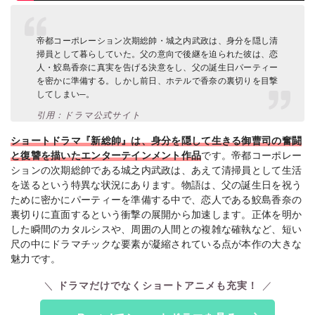
帝都コーポレーション次期総帥・城之内武政は、身分を隠し清
掃員として暮らしていた。父の意向で後継を迫られた彼は、恋
人・鮫島香奈に真実を告げる決意をし、父の誕生日パーティー
を密かに準備する。しかし前日、ホテルで香奈の裏切りを目撃
してしまい─。
引用：ドラマ公式サイト
ショートドラマ『新総帥』は、身分を隠して生きる御曹司の奮闘
と復讐を描いたエンターテインメント作品
です。帝都コーポレー
ションの次期総帥である城之内武政は、あえて清掃員として生活
を送るという特異な状況にあります。物語は、父の誕生日を祝う
ために密かにパーティーを準備する中で、恋人である鮫島香奈の
裏切りに直面するという衝撃の展開から加速します。正体を明か
した瞬間のカタルシスや、周囲の人間との複雑な確執など、短い
尺の中にドラマチックな要素が凝縮されている点が本作の大きな
魅力です。
ドラマだけでなくショートアニメも充実！