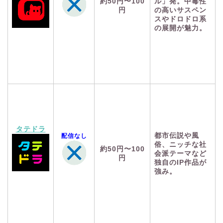
約50円〜100
ル」発。中毒性
円
の高いサスペン
スやドロドロ系
の展開が魅力。
タテドラ
都市伝説や風
配信なし
俗、ニッチな社
約50円〜100
会派テーマなど
円
独自のIP作品が
強み。