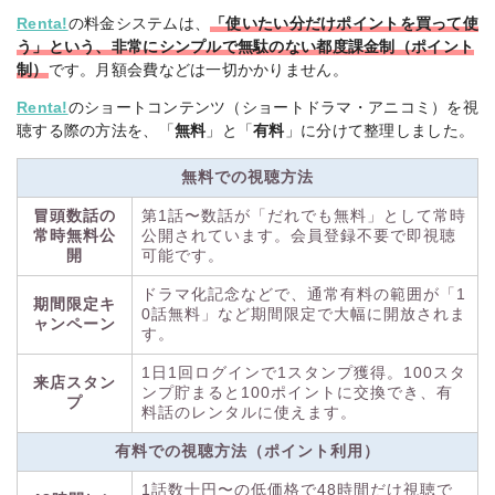
Renta!
の料金システムは、
「使いたい分だけポイントを買って使
う」という、非常にシンプルで無駄のない都度課金制（ポイント
制）
です。月額会費などは一切かかりません。
Renta!
のショートコンテンツ（ショートドラマ・アニコミ）を視
聴する際の方法を、「
無料
」と「
有料
」に分けて整理しました。
無料での視聴方法
冒頭数話の
第1話〜数話が「だれでも無料」として常時
常時無料公
公開されています。会員登録不要で即視聴
開
可能です。
ドラマ化記念などで、通常有料の範囲が「1
期間限定キ
0話無料」など期間限定で大幅に開放されま
ャンペーン
す。
1日1回ログインで1スタンプ獲得。100スタ
来店スタン
ンプ貯まると100ポイントに交換でき、有
プ
料話のレンタルに使えます。
有料での視聴方法（ポイント利用）
1話数十円〜の低価格で48時間だけ視聴で