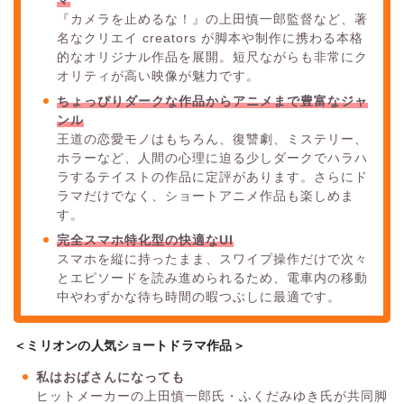
『カメラを止めるな！』の上田慎一郎監督など、著
名なクリエイ creators が脚本や制作に携わる本格
的なオリジナル作品を展開。短尺ながらも非常にク
オリティが高い映像が魅力です。
ちょっぴりダークな作品からアニメまで豊富なジャ
ンル
王道の恋愛モノはもちろん、復讐劇、ミステリー、
ホラーなど、人間の心理に迫る少しダークでハラハ
ラするテイストの作品に定評があります。さらにド
ラマだけでなく、ショートアニメ作品も楽しめま
す。
完全スマホ特化型の快適なUI
スマホを縦に持ったまま、スワイプ操作だけで次々
とエピソードを読み進められるため、電車内の移動
中やわずかな待ち時間の暇つぶしに最適です。
＜ミリオンの人気ショートドラマ作品＞
私はおばさんになっても
ヒットメーカーの上田慎一郎氏・ふくだみゆき氏が共同脚