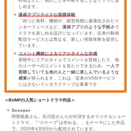
時間などに、他のことを中断することなくサッと楽
しめます。
漫画アプリライクな視聴体験
「待つと無料」機能や、縦型視聴に最適化されたイ
ンターフェースなど、
漫画アプリのような手軽さ
で
ドラマを楽しめる設計になっています。従来の動画
配信サービスとは異なる、新しい視聴体験を提供し
ています。
コメント機能によるリアルタイムな共感
視聴中にリアルタイムでコメントを投稿したり、他
のユーザーのコメントを見たりできるため、
一人で
視聴していても他の人と一緒に楽しんでいるような
感覚
が得られます。これは、従来のVODサービス
には少ないインタラクティブな要素です。
＜BUMPの人気ショートドラマ作品＞
Scooper
阿部顕嵐さん、石川恋さんらが出演するオリジナルショー
トドラマ。「“スクープ”は作れる。」をテーマにした作品
で、2025年4月9日から配信されています。