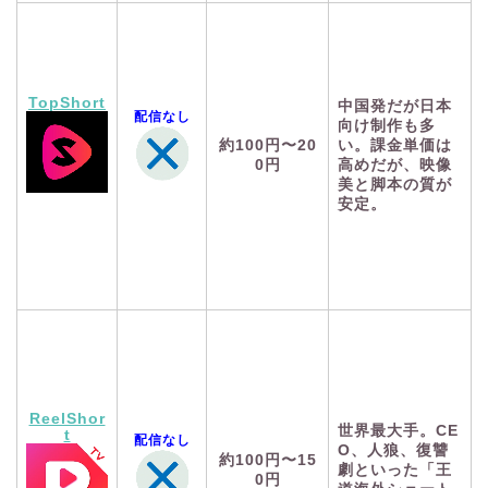
TopShort
中国発だが日本
配信なし
向け制作も多
約100円〜20
い。課金単価は
0円
高めだが、映像
美と脚本の質が
安定。
ReelShor
世界最大手。CE
t
配信なし
O、人狼、復讐
約100円〜15
劇といった「王
0円