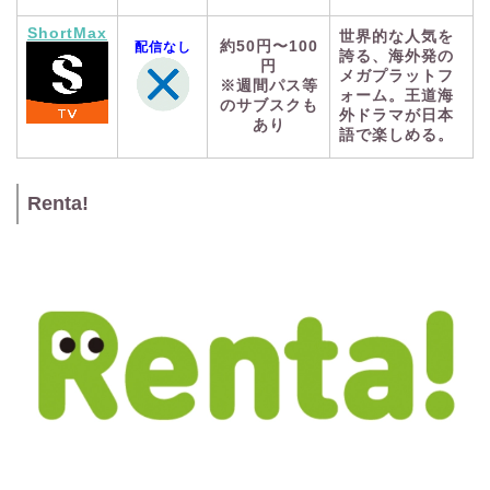
ShortMax
世界的な人気を
約50円〜100
配信なし
誇る、海外発の
円
メガプラットフ
※週間パス等
ォーム。王道海
のサブスクも
外ドラマが日本
あり
語で楽しめる。
Renta!