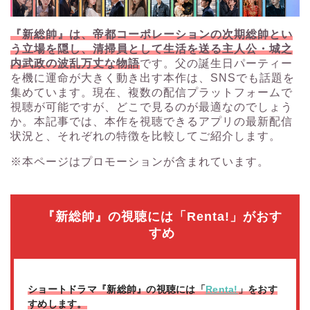
『新総帥』は、帝都コーポレーションの次期総帥とい
う立場を隠し、清掃員として生活を送る主人公・城之
内武政の波乱万丈な物語
です。父の誕生日パーティー
を機に運命が大きく動き出す本作は、SNSでも話題を
集めています。現在、複数の配信プラットフォームで
視聴が可能ですが、どこで見るのが最適なのでしょう
か。本記事では、本作を視聴できるアプリの最新配信
状況と、それぞれの特徴を比較してご紹介します。
※本ページはプロモーションが含まれています。
『新総帥』の視聴には「Renta!」がおす
すめ
ショートドラマ『新総帥』の視聴には「
Renta!
」をおす
すめします。