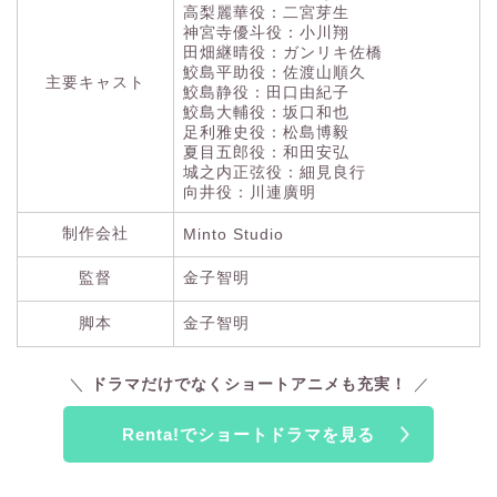
高梨麗華役：二宮芽生
神宮寺優斗役：小川翔
田畑継晴役：ガンリキ佐橋
鮫島平助役：佐渡山順久
主要キャスト
鮫島静役：田口由紀子
鮫島大輔役：坂口和也
足利雅史役：松島博毅
夏目五郎役：和田安弘
城之内正弦役：細見良行
向井役：川連廣明
制作会社
Minto Studio
監督
金子智明
脚本
金子智明
ドラマだけでなくショートアニメも充実！
Renta!でショートドラマを見る