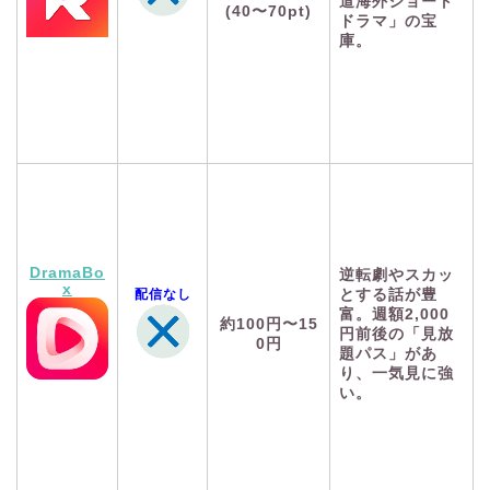
道海外ショート
(40〜70pt)
ドラマ」の宝
庫。
DramaBo
逆転劇やスカッ
x
配信なし
とする話が豊
富。週額2,000
約100円〜15
円前後の「見放
0円
題パス」があ
り、一気見に強
い。