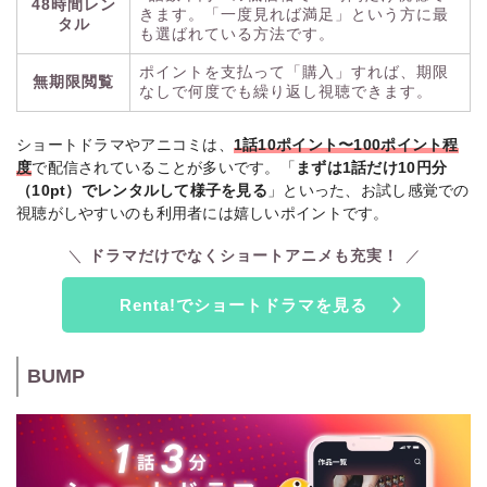
48時間レン
きます。「一度見れば満足」という方に最
タル
も選ばれている方法です。
ポイントを支払って「購入」すれば、期限
無期限閲覧
なしで何度でも繰り返し視聴できます。
ショートドラマやアニコミは、
1話10ポイント〜100ポイント程
度
で配信されていることが多いです。「
まずは1話だけ10円分
（10pt）でレンタルして様子を見る
」といった、お試し感覚での
視聴がしやすいのも利用者には嬉しいポイントです。
ドラマだけでなくショートアニメも充実！
Renta!でショートドラマを見る
BUMP