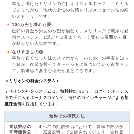
本を手掛けたミリオンの注目オリジナルドラマ。コミカル
でありながら、現代の女性の共感を呼ぶメッセージ性の高
いストーリーです。
100万円と壊れた愛
巨額の資金や男女の欲望が渦巻く、スリリングで濃厚な愛
憎サスペンス。1話ごとに目まぐるしく変わる展開から目
が離せない人気作です。
なりすましの恋
事故で亡くなった妹のスマホから「いじめ」の事実を知っ
た姉が、復讐を誓ってターゲットに近づいていく復讐ドラ
マ。緊迫感のある心理戦が見どころです。
＜ミリオンの料金システム＞
ミリオンの料金システムは、
無料枠
に加えて、ログインボーナス
等で手に入るボーナスコインや、有料のコインチャージによる
都
度課金制
を採用しています。
無料での視聴方法
冒頭数話の
すべての配信作品において、冒頭の数話が
常時無料公
「完全無料」で公開されています。会員登