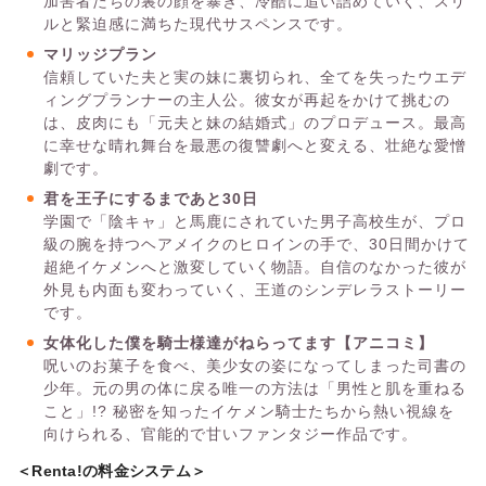
加害者たちの裏の顔を暴き、冷酷に追い詰めていく、スリ
ルと緊迫感に満ちた現代サスペンスです。
マリッジプラン
信頼していた夫と実の妹に裏切られ、全てを失ったウエデ
ィングプランナーの主人公。彼女が再起をかけて挑むの
は、皮肉にも「元夫と妹の結婚式」のプロデュース。最高
に幸せな晴れ舞台を最悪の復讐劇へと変える、壮絶な愛憎
劇です。
君を王子にするまであと30日
学園で「陰キャ」と馬鹿にされていた男子高校生が、プロ
級の腕を持つヘアメイクのヒロインの手で、30日間かけて
超絶イケメンへと激変していく物語。自信のなかった彼が
外見も内面も変わっていく、王道のシンデレラストーリー
です。
女体化した僕を騎士様達がねらってます【アニコミ】
呪いのお菓子を食べ、美少女の姿になってしまった司書の
少年。元の男の体に戻る唯一の方法は「男性と肌を重ねる
こと」!? 秘密を知ったイケメン騎士たちから熱い視線を
向けられる、官能的で甘いファンタジー作品です。
＜Renta!の料金システム＞