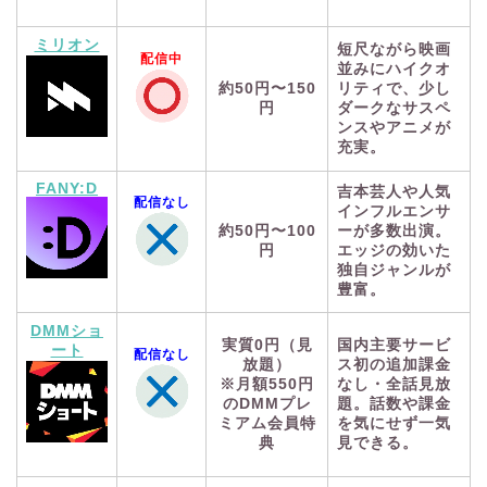
ミリオン
短尺ながら映画
配信中
並みにハイクオ
約50円〜150
リティで、少し
円
ダークなサスペ
ンスやアニメが
充実。
FANY:D
吉本芸人や人気
配信なし
インフルエンサ
約50円〜100
ーが多数出演。
円
エッジの効いた
独自ジャンルが
豊富。
DMMショ
実質0円（見
国内主要サービ
ート
配信なし
放題）
ス初の追加課金
※月額550円
なし・全話見放
のDMMプレ
題。話数や課金
ミアム会員特
を気にせず一気
典
見できる。