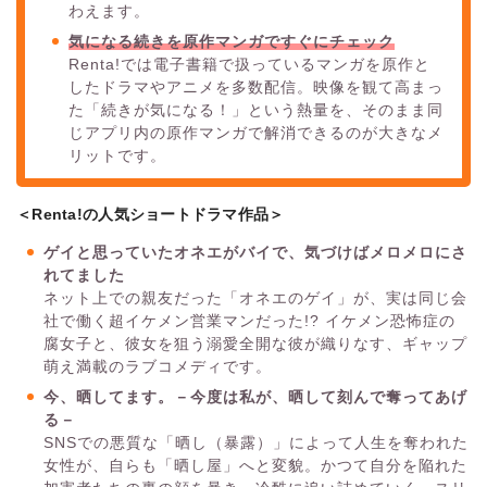
わえます。
気になる続きを原作マンガですぐにチェック
Renta!では電子書籍で扱っているマンガを原作と
したドラマやアニメを多数配信。映像を観て高まっ
た「続きが気になる！」という熱量を、そのまま同
じアプリ内の原作マンガで解消できるのが大きなメ
リットです。
＜Renta!の人気ショートドラマ作品＞
ゲイと思っていたオネエがバイで、気づけばメロメロにさ
れてました
ネット上での親友だった「オネエのゲイ」が、実は同じ会
社で働く超イケメン営業マンだった!? イケメン恐怖症の
腐女子と、彼女を狙う溺愛全開な彼が織りなす、ギャップ
萌え満載のラブコメディです。
今、晒してます。－今度は私が、晒して刻んで奪ってあげ
る－
SNSでの悪質な「晒し（暴露）」によって人生を奪われた
女性が、自らも「晒し屋」へと変貌。かつて自分を陥れた