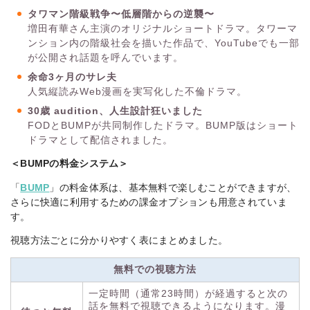
タワマン階級戦争〜低層階からの逆襲〜
増田有華さん主演のオリジナルショートドラマ。タワーマ
ンション内の階級社会を描いた作品で、YouTubeでも一部
が公開され話題を呼んでいます。
余命3ヶ月のサレ夫
人気縦読みWeb漫画を実写化した不倫ドラマ。
30歳 audition、人生設計狂いました
FODとBUMPが共同制作したドラマ。BUMP版はショート
ドラマとして配信されました。
＜BUMPの料金システム＞
「
BUMP
」の料金体系は、基本無料で楽しむことができますが、
さらに快適に利用するための課金オプションも用意されていま
す。
視聴方法ごとに分かりやすく表にまとめました。
無料での視聴方法
一定時間（通常23時間）が経過すると次の
話を無料で視聴できるようになります。漫