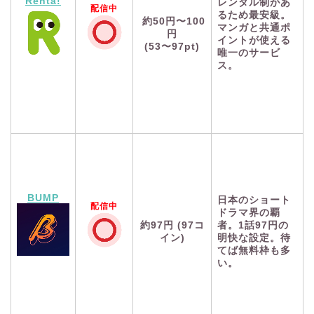
Renta!
レンタル制があ
配信中
るため最安級。
約50円〜100
マンガと共通ポ
円
イントが使える
(53〜97pt)
唯一のサービ
ス。
BUMP
日本のショート
配信中
ドラマ界の覇
約97円 (97コ
者。1話97円の
イン)
明快な設定。待
てば無料枠も多
い。