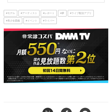
#モデル
#アーティスト
#レポート
#夢
#ライブ配信アプリ
#美少女図鑑
#イベント
#ライバー