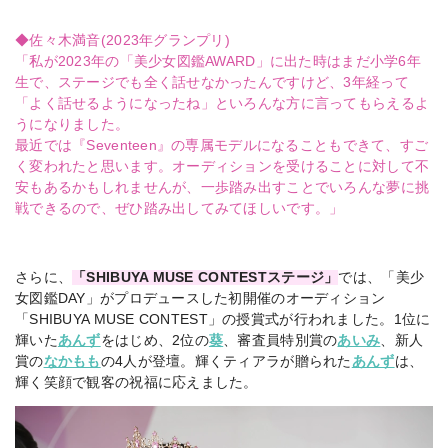
◆佐々木満音(2023年グランプリ)
「私が2023年の「美少女図鑑AWARD」に出た時はまだ小学6年
生で、ステージでも全く話せなかったんですけど、3年経って
「よく話せるようになったね」といろんな方に言ってもらえるよ
うになりました。
最近では『Seventeen』の専属モデルになることもできて、すご
く変われたと思います。オーディションを受けることに対して不
安もあるかもしれませんが、一歩踏み出すことでいろんな夢に挑
戦できるので、ぜひ踏み出してみてほしいです。」
さらに、
「SHIBUYA MUSE CONTESTステージ」
では、「美少
女図鑑DAY」がプロデュースした初開催のオーディション
「SHIBUYA MUSE CONTEST」の授賞式が行われました。1位に
輝いた
あんず
をはじめ、2位の
葵
、審査員特別賞の
あいみ
、新人
賞の
なかもも
の4人が登壇。輝くティアラが贈られた
あんず
は、
輝く笑顔で観客の祝福に応えました。