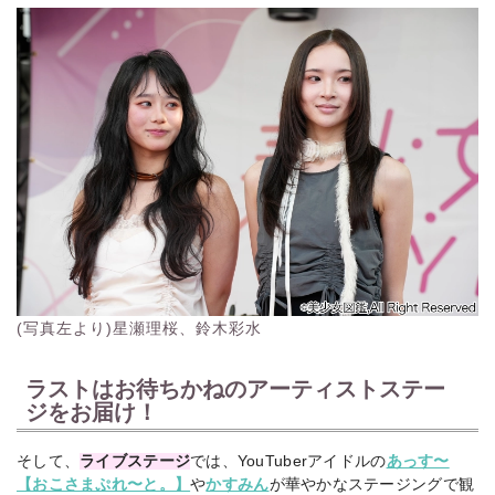
(写真左より)星瀬理桜、鈴木彩水
ラストはお待ちかねのアーティストステー
ジをお届け！
そして、
ライブステージ
では、YouTuberアイドルの
あっす〜
【おこさまぷれ〜と。】
や
かすみん
が華やかなステージングで観