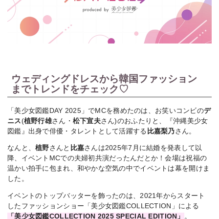
ウェディングドレスから韓国ファッション
までトレンドをチェック♡
「美少女図鑑DAY 2025」でMCを務めたのは、お笑いコンビの
デ
ニス
(
植野行雄
さん・
松下宣夫
さん)のおふたりと、『沖縄美少女
図鑑』出身で俳優・タレントとして活躍する
比嘉梨乃
さん。
なんと、
植野
さんと
比嘉
さんは2025年7月に結婚を発表して以
降、イベントMCでの夫婦初共演だったんだとか！会場は祝福の
温かい拍手に包まれ、和やかな空気の中でイベントは幕を開けま
した。
イベントのトップバッターを飾ったのは、2021年からスタート
したファッションショー「美少女図鑑COLLECTION」による
「美少女図鑑COLLECTION 2025 SPECIAL EDITION」
。