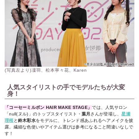
(写真左より)凜羽、松本寧々花、Karen
人気スタイリストの手でモデルたちが大変
身！
「コーセーミルボン HAIR MAKE STAGE」
では、人気サロン
「null(ヌル)」のトップスタイリスト・
葉月
さんが登場し、
星瀬
理桜
と
鈴木彩水
をモデルに、トレンド感あふれるヘアメイクを披
露。繊細な色使いやアイテム選びは参考になること間違いなしで
す！