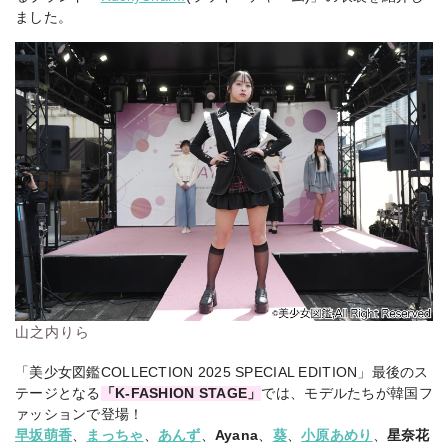
ました。
山之内りら
「美少女図鑑COLLECTION 2025 SPECIAL EDITION」最後のス
テージとなる
「K-FASHION STAGE」
では、モデルたちが韓国フ
ァッションで登場！
早坂萌香
、
まっちゃ
、
あんず
、
Ayana
、
葵
、
小原あめり
、
星奈花