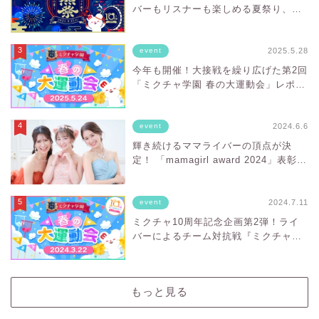
バーもリスナーも楽しめる夏祭り、
「ミ熊祭 〜ミクチャ10周年 夏の
宴〜」をレポート！
2025.5.28
event
今年も開催！大接戦を繰り広げた第2回
「ミクチャ学園 春の大運動会」レポー
ト！
2024.6.6
event
輝き続けるママライバーの頂点が決
定！ 「mamagirl award 2024」表彰式
レポート
2024.7.11
event
ミクチャ10周年記念企画第2弾！ライ
バーによるチーム対抗戦『ミクチャ学
園 春の大運動会』をレポート！
もっと見る