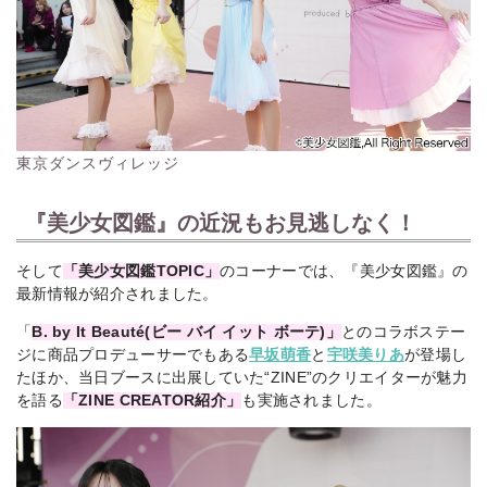
東京ダンスヴィレッジ
『美少女図鑑』の近況もお見逃しなく！
そして
「美少女図鑑TOPIC」
のコーナーでは、『美少女図鑑』の
最新情報が紹介されました。
「
B. by It Beauté(ビー バイ イット ボーテ)」
とのコラボステー
ジに商品プロデューサーでもある
早坂萌香
と
宇咲美りあ
が登場し
たほか、当日ブースに出展していた“ZINE”のクリエイターが魅力
を語る
「ZINE CREATOR紹介」
も実施されました。