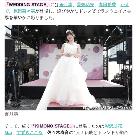
「WEDDING STAGE」
には
蒼月湊
、
星奈花実
、
高田裕香
、
かえ
で
、
原田菜々実
が登場し、煌びやかなドレス姿でランウェイと会
場を華やかに彩りました。
蒼月湊
そして、続く
「KIMONO STAGE」
に登場したのは
彩沢朋花
、
Mai
、
すずきここな
、
佐々木寿音
の4人！伝統とトレンドが融合