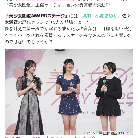
『美少女図鑑』主催オーディションの受賞者が集結♡
「美少女図鑑AWARDステージ」
には、
凜羽
、
小原あめり
、
佐々
木満音
の歴代グランプリ3人が登場しました。
夢を叶えて第一線で活躍する彼女たちの言葉は、目標を追い続け
るライバーやそれを応援するリスナーのみなさんの心にも響いた
のではないでしょうか？