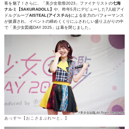
客を魅了！さらに、「美少女歌祭2023」ファイナリストの
七海
ナルミ【SAKURADOLL】
や、昨年5月にデビューした7人組アイ
ドルグループ
AISTEAL(アイスチル)
による全力のパフォーマンス
が披露され、イベントの締めくくりにふさわしい盛り上がりの中
で「美少女図鑑DAY 2025」は幕を閉じました。
あっす〜【おこさまぷれ〜と。】