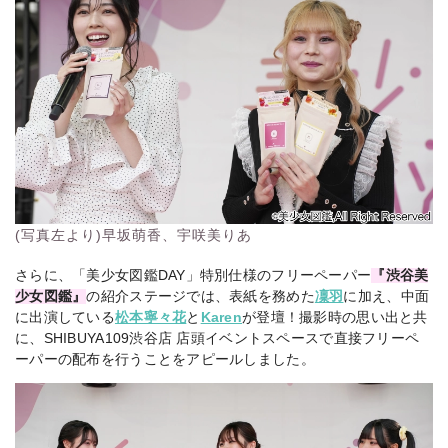
(写真左より)早坂萌香、宇咲美りあ
さらに、「美少女図鑑DAY」特別仕様のフリーペーパー
『渋谷美
少女図鑑』
の紹介ステージでは、表紙を務めた
凜羽
に加え、中面
に出演している
松本寧々花
と
Karen
が登壇！撮影時の思い出と共
に、SHIBUYA109渋谷店 店頭イベントスペースで直接フリーペ
ーパーの配布を行うことをアピールしました。