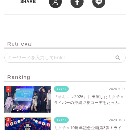
SHARE
Retrieval
Ranking
2026.6.24
event
『オキコレ2026』に出演したミクチャ
ライバーの沖縄♡夏コーデをたっぷり
お届け！
2024.10.7
event
ミクチャ10周年記念企画第3弾！ライ