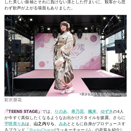
した美しい振袖とそれに負けない凛とした佇まいに、観客から思
わず歓声が上がる場面もありました。
彩沢朋花
「TEENS STAGE」
では、
りのあ
、
希乃花
、
楓来
、
ゆずき
の4人
が今すぐ真似したくなるようなお出かけスタイルを披露。さらに
宇咲美りあ
は、
山之内りら
、
みあ
とともに自身がプロデュースす
るブランド「
RuckyCharm
(ラッキーチャーム)」の衣装を紹介し