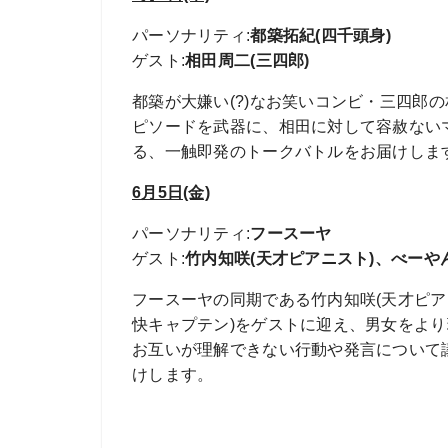
パーソナリティ
:
都築拓紀(四千頭身)
ゲスト
:
相田周二(三四郎)
都築が大嫌い(?)なお笑いコンビ・三四郎
ピソードを武器に、相田に対して容赦ない
る、一触即発のトークバトルをお届けしま
6月5日(金)
パーソナリティ
:
フースーヤ
ゲスト
:
竹内知咲(天才ピアニスト)、べーや
フースーヤの同期である竹内知咲(天才ピア
快キャプテン)をゲストに迎え、男女をよ
お互いが理解できない行動や発言について
けします。