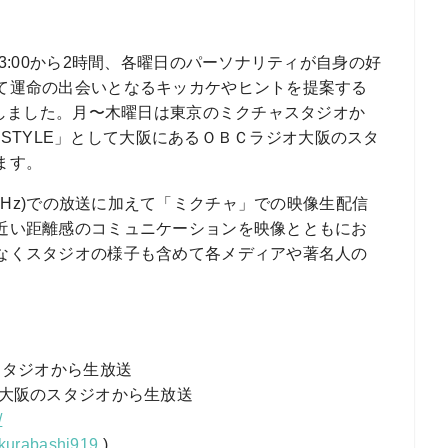
3:00から2時間、各曜日のパーソナリティが自身の好
て運命の出会いとなるキッカケやヒントを提案する
トしました。月〜木曜日は東京のミクチャスタジオか
D STYLE」として大阪にあるＯＢＣラジオ大阪のスタ
ます。
:91.9MHz)での放送に加えて「ミクチャ」での映像生配信
近い距離感のコミュニケーションを映像とともにお
なくスタジオの様子も含めて各メディアや著名人の
。
スタジオから生放送
のスタジオから生放送
/
akurabashi919
)