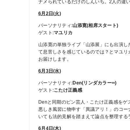
ナメられているだけのしんいち。2人の違
6月2日(火)
パーソナリティ
:
山添寛(相席スタート)
ゲスト
:
マユリカ
山添寛の単独ライブ「山添展」にも出演し
て息苦しさを感じているのでは？とマユリ
お届けします。
6月3日(水)
パーソナリティ
:
Den(リンダカラー∞)
ゲスト
:
こたけ正義感
Denと同期のピン芸人・こたけ正義感を
悪しき風習に物申す「異議アリ！」のコーナ
いても法的見解を踏まえて論点を整理する
6月4日(木)