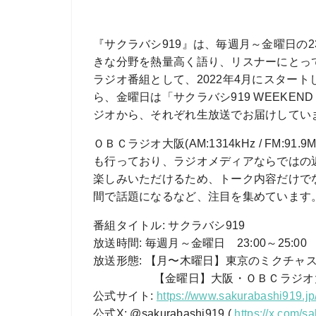
『サクラバシ919』は、毎週月～金曜日の2
きな分野を熱量高く語り、リスナーにとっ
ラジオ番組として、2022年4月にスター
ら、金曜日は「サクラバシ919 WEEKEN
ジオから、それぞれ生放送でお届けしてい
ＯＢＣラジオ大阪(AM:1314kHz / FM
も行っており、ラジオメディアならではの
楽しみいただけるため、トーク内容だけで
間で話題になるなど、注目を集めています
番組タイトル
: サクラバシ919
放送時間
: 毎週月～金曜日 23:00～25:00
放送形態
: 【月〜木曜日】東京のミクチャ
【金曜日】大阪・ＯＢＣラジオ大阪
公式サイト
:
https://www.sakurabashi919.jp
公式X
: @sakurabashi919 (
https://x.com/s