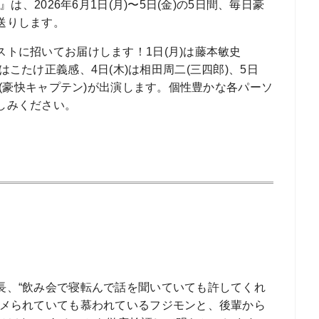
は、2026年6月1日(月)〜5日(金)の5日間、毎日豪
送りします。
トに招いてお届けします！1日(月)は藤本敏史
(水)はこたけ正義感、4日(木)は相田周二(三四郎)、5日
ん(豪快キャプテン)が出演します。個性豊かな各パーソ
しみください。
長、“飲み会で寝転んで話を聞いていても許してくれ
ナメられていても慕われているフジモンと、後輩から