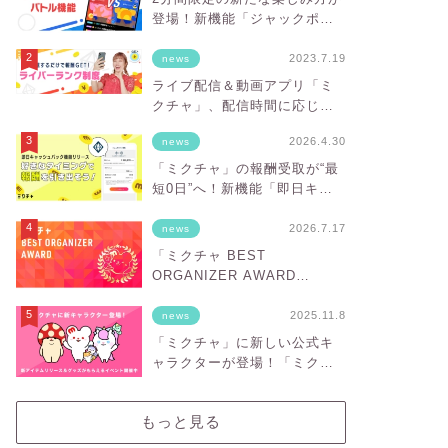
登場！新機能「ジャックポッ
トバトル」を実装
2023.7.19
news
ライブ配信＆動画アプリ「ミ
クチャ」、配信時間に応じて
安定的に報酬を得ることがで
2026.4.30
news
きる「ライバーランク制度」
をスタート！
「ミクチャ」の報酬受取が“最
短0日”へ！新機能「即日キャ
ッシュバック」スタート
2026.7.17
news
「ミクチャ BEST
ORGANIZER AWARD
vol.3」HJ PRODUCTIONが
「BESTオーガナイザー賞」を
2025.11.8
news
受賞
「ミクチャ」に新しい公式キ
ャラクターが登場！「ミクチ
ャフレンズ」をお披露目
もっと見る