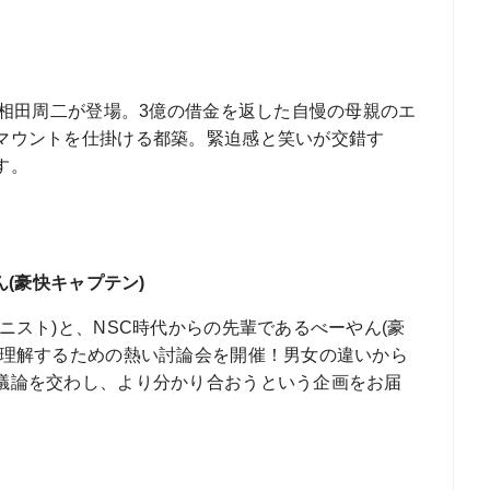
の相田周二が登場。3億の借金を返した自慢の母親のエ
マウントを仕掛ける都築。緊迫感と笑いが交錯す
す。
ん(豪快キャプテン)
ニスト)と、NSC時代からの先輩であるべーやん(豪
り理解するための熱い討論会を開催！男女の違いから
議論を交わし、より分かり合おうという企画をお届