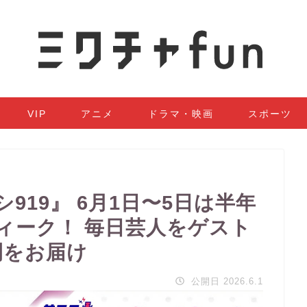
VIP
アニメ
ドラマ・映画
スポーツ
919』 6月1日〜5日は半年
ィーク！ 毎日芸人をゲスト
間をお届け
公開日 2026.6.1