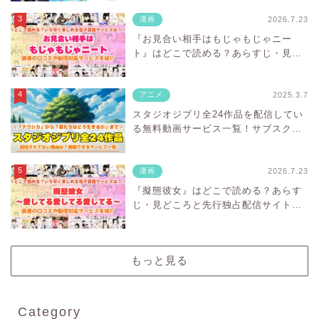
2026.7.23
漫画
『お見合い相手はもじゃもじゃニー
ト』はどこで読める？あらすじ・見ど
ころと先行独占配信サイトを紹介
2025.3.7
アニメ
スタジオジブリ全24作品を配信してい
る無料動画サービス一覧！サブスクに
ない理由は？
2026.7.23
漫画
『擬態彼女』はどこで読める？あらす
じ・見どころと先行独占配信サイトを
紹介
もっと見る
Category