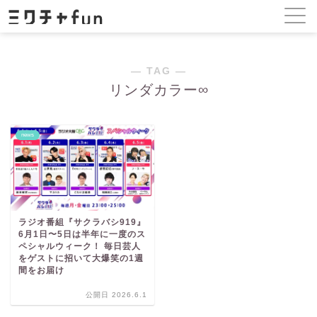
― TAG ―
リンダカラー∞
news
ラジオ番組『サクラバシ919』
6月1日〜5日は半年に一度のス
ペシャルウィーク！ 毎日芸人
をゲストに招いて大爆笑の1週
間をお届け
公開日 2026.6.1