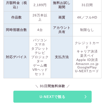
聴でき、マンガや映画チケットの購入にも利用可能。
月額料金（税
無料お試し
2,189円
31日間
込）
期間
U-NEXTで
は、31日間の無料トライアルを実施中！
29万本以上
26万本以
作品数
画質
4K／フルHD
上
の動画見放題に加え、190誌以上の雑誌も読み放題のお得なキ
ャンペーンです。
アカウント
また、特典として600円分のポイントが貰えるので、最新作の
同時視聴台数
4台
制限なし
共有
レンタルや電子書籍の購入も可能！ぜひこの機会にU-NEXTで
アニメ「かぐや様は告らせたい」を視聴してみてくださいね。
パソコン
クレジットカー
スマホ
ド
タブレット
キャリア決済
テレビ
楽天ペイ
対応デバイス
プロジェク
支払方法
Apple ID決済
ター
Amazon.co.jp
ゲーム機
GooglePlay
VRヘッド
U-NEXTカード
セット
31日間無料体験
U-NEXTで観る