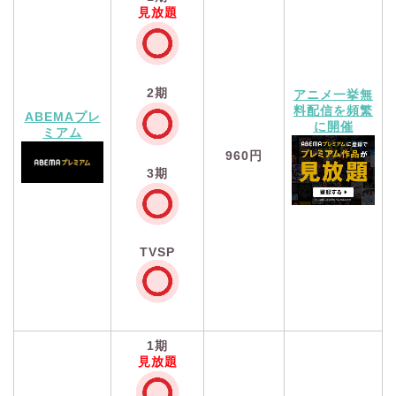
見放題
2期
アニメ一挙無
料配信を頻繁
ABEMAプレ
に開催
ミアム
960円
3期
TVSP
1期
見放題