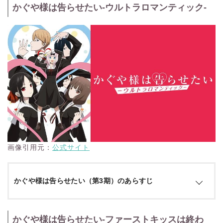
かぐや様は告らせたい-ウルトラロマンティック-
秀才が集うエリート校・秀知院学園 その生徒会で出会っ
た、副会長・四宮かぐやと会長・白金御行 誰もがお似合い
だと認める2人の天才は、すぐに結ばれるのかと思いきや 高
すぎるプライドが邪魔をして告白できずにいた!! “如何に相手
に告白させるか”という恋愛頭脳戦に知略を尽くす2人… そ
の類い稀なる知性が熱暴走!!もはやコントロール不可能!! 恋
が天才をアホにする!!新感覚“頭脳戦”?ラブコメ、再び!!
引用：
公式サイト
画像引用元：
公式サイト
かぐや様は告らせたい（第3期）のあらすじ
かぐや様は告らせたい-ファーストキッスは終わ
秀才たちが集うエリート校・秀知院学園 その生徒会で出会