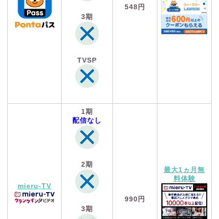
548円
3期
TVSP
1期
配信なし
2期
最大1ヵ月無
料体験
mieru-TV
990円
3期