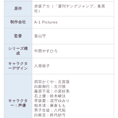
赤坂アカ（「週刊ヤングジャンプ」集英
原作
社）
制作会社
A-1 Pictures
監督
畠山守
シリーズ構
中西やすひろ
成
キャラクタ
八尋裕子
ーデザイン
四宮かぐや：古賀葵
白銀御行：古川慎
藤原千花：小原好美
石上優：鈴木崚汰
キャラクタ
早坂愛：花守ゆみり
ー：声優
柏木渚：麻倉もも
男子生徒：八代拓
白銀圭：鈴代紗弓