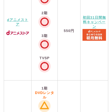
2期
初回31日間無
dアニメスト
料キャンペー
ア
ン
550円
3期
TVSP
1期
DVDレンタ
ル