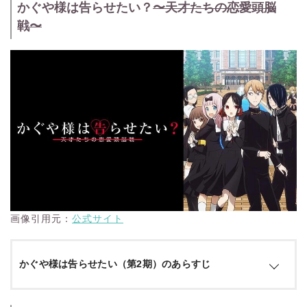
かぐや様は告らせたい？
〜天才たちの恋愛頭脳
家柄も人柄も良し!! 将来を期待された秀才が集う秀知院学
園!! その生徒会で出会った、 副会長・四宮かぐやと会長・白
戦〜
銀御行は互いに惹かれているはずだが… 何もないまま半年
が経過!! プライドが高く素直になれない2人は、 面倒臭い
ことに、 ”如何に相手に告白させるか”ばかりを考えるように
なってしまった!？ 恋愛は成就するまでが楽しい!! 新感
覚”頭脳戦”ラブコメ、 開戦!!
引用：
公式サイト
画像引用元：
公式サイト
かぐや様は告らせたい（第2期）のあらすじ