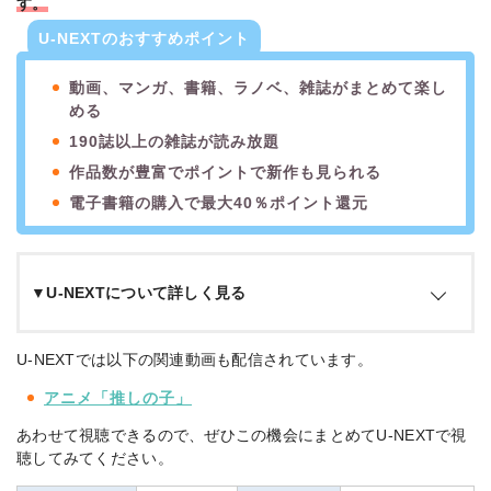
す。
U-NEXTのおすすめポイント
動画、マンガ、書籍、ラノベ、雑誌がまとめて楽し
める
190誌以上の雑誌が読み放題
作品数が豊富でポイントで新作も見られる
電子書籍の購入で最大40％ポイント還元
▼U-NEXTについて詳しく見る
U-NEXTは、作品数が国内最大級の26万本以上を誇る動画配信
U-NEXTでは以下の関連動画も配信されています。
サービスです。
映画・ドラマ・アニメ作品はもちろん、雑誌や
アニメ「推しの子」
マンガもまとめて楽しめるのが特徴。
あわせて視聴できるので、ぜひこの機会にまとめてU-NEXTで視
配信タイトルは見放題作品に加え、新作映画も有料レンタルで
聴してみてください。
見られます。有料作品は、毎月付与されるポイントを使って視