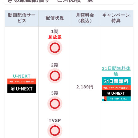
動画配信サー
月額料金
キャンペーン
配信状況
ビス
（税込）
特典
1期
見放題
2期
31日間無料体
験
U-NEXT
2,189円
3期
TVSP