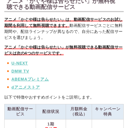
アニメ「かぐや様は告らせたい」が無料視
秀知院学園の生徒会で出会った副会長・四宮かぐやと生徒会
長・白銀御行。 2 人の天才は長きにわたる恋愛頭脳戦の末、
聴できる動画配信サービス
お互いの気持ちを伝え合い、“奉心祭”で初めてのキスをし
た。 しかし未だ明確な告白には至っておらず、恋人同士に
アニメ「かぐや様は告らせたい」は、動画配信サービスのお試し
なるかと思われた 2 人の関係性は曖昧なまま、お互いをより
期間を利用して無料視聴できます。
動画配信サービスごとに無料
強く意識して、クリスマスを迎えることに。 “完璧でありた
期間や、配信ラインナップが異なるので、自分にあった配信サー
い”白銀と、“完璧じゃない”所こそを求めるかぐや。これは天
ビスを選びましょう。
才たちによる、いたって“普通な”恋の物語。 ファーストキッ
スは終わらない。
アニメ「かぐや様は告らせたい」が無料視聴できる動画配信サー
ビスは次の4
つのサービスです。
引用：
公式サイト
U-NEXT
DMM TV
ABEMAプレミアム
dアニメストア
以下で特徴やおすすめポイントをご説明します。
動画配信サー
月額料金
キャンペーン
配信状況
ビス
（税込）
特典
1期