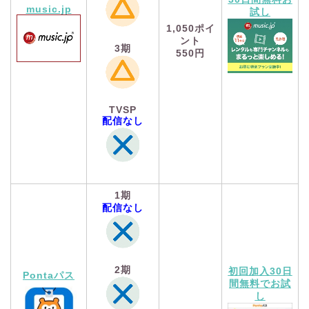
music.jp
試し
1,050
ポイ
ント
3期
550円
TVSP
配信なし
1期
配信なし
2期
初回加入30日
Pontaパス
間無料でお試
し