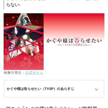
った副会長・四宮かぐやと生徒会長・白銀御行 誰もがお似
らない-
合いだと認める2人の天才は、すぐに結ばれるのかと思いき
や高すぎるプライドが邪魔して告白できずにいた!! “如何にし
て相手を告白させるか”という恋愛頭脳戦に知略を尽くして
きた歴戦の2人は各々、心の内にとある決心を固める…… 秀
知院高等部の文化祭“奉心祭”の最終日までに、2人の恋愛模
様は大きく動き出す事に!? 恋が天才をアホにする!! 新感
覚“頭脳戦”？ ウルトラロマンティックなラブコメ、再々始
動!!
引用：
公式サイト
画像引用元：
公式サイト
かぐや様は告らせたい（TVSP）のあらすじ