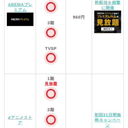
料配信を頻繁
ABEMAプレ
に開催
ミアム
960円
3期
TVSP
1期
見放題
2期
初回31日間無
dアニメスト
料キャンペー
ア
ン