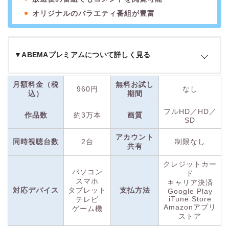
オリジナルのバラエティ番組が豊富
▼ABEMAプレミアムについて詳しく見る
ABEMAプレミアムは、ABEMAで放送されている番組の過去動
月額料金（税
無料お試し
960円
なし
画や、プレミアム対象作品が見放題の有料プランです。
込）
期間
ABEMAとは、テレビ朝日系列のインターネットTVプラットフ
フルHD／HD／
ォームであり、地上波のテレビと同じく、リアルタイムの放送
作品数
約3万本
画質
SD
は完全無料で視聴できます。
アカウント
同時視聴台数
2台
制限なし
共有
ABEMAプレミアムには、無料のスタンダードプランにはな
い、さまざまな機能があります。スタンダードプランでは、番
クレジットカー
パソコン
ド
組の放送後1週間までしか視聴できませんが、
ABEMAプレミ
スマホ
キャリア決済
アムなら過去動画をはじめからすべて視聴可能。
対応デバイス
タブレット
支払方法
Google Play
iTune Store
テレビ
Amazonアプリ
ゲーム機
さらに、放送中の番組を最初から再生できる追っかけ再生にも
ストア
対応。放送時間に間にあわなくても、全編を見逃さずに視聴で