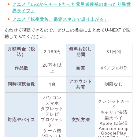
アニメ「Lv2からチートだった元勇者候補のまったり異世
配信タイトルは見放題作品に加え、新作映画も有料レンタルで
界ライフ」
見られます。有料作品は、毎月付与されるポイントを使って視
聴でき、マンガや映画チケットの購入にも利用可能。
アニメ「転生貴族、鑑定スキルで成り上がる」
あわせて視聴できるので、ぜひこの機会にまとめてU-NEXTで視
U-NEXTで
は、31日間の無料トライアルを実施中！
29万本以上
聴してみてください。
の動画見放題に加え、190誌以上の雑誌も読み放題のお得なキ
ャンペーンです。
月額料金（税
無料お試し
2,189円
31日間
また、特典として貰える600円分のポイントを使って最新作の
込）
期間
レンタルや電子書籍の購入もできるので、ぜひこの機会にU-
26万本以
NEXTを利用してみてください。
作品数
画質
4K／フルHD
上
アカウント
同時視聴台数
4台
制限なし
共有
パソコン
クレジットカー
スマホ
ド
タブレット
キャリア決済
テレビ
楽天ペイ
対応デバイス
プロジェク
支払方法
Apple ID決済
ター
Amazon.co.jp
ゲーム機
GooglePlay
VRヘッド