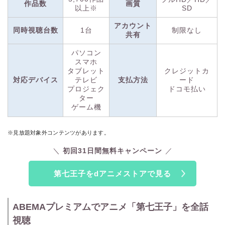
えるドコモユーザーはもちろん、ドコモユーザー以外の方も利
作品数
画質
以上※
SD
用できますよ。（※2）
アカウント
同時視聴台数
1台
制限なし
共有
dアニメストアは、初回31日間無料！
（※3）
放送中の最新作
品から過去の懐かしい作品まで、アニメが好きな方なら絶対満
パソコン
足できるはず。ぜひこの機会にdアニメストアで視聴してみて
スマホ
くださいね。
タブレット
クレジットカ
対応デバイス
テレビ
支払方法
ード
プロジェク
ドコモ払い
※1 契約日・解約日にかかわらず、毎月1日～末日までの1か月分の料金が発生
ター
ゲーム機
します。別途通信料その他レンタル料金等サービスによっては別料金が発生し
ます。
※2 ドコモの回線契約またはspモード契約がない場合は「dアカウント」が必要
※見放題対象外コンテンツがあります。
です。spモード契約でのご利用とサービス内容やお支払い方法が異なる場合が
あります。
初回31日間無料キャンペーン
※3 31日経過後は自動継続となり、その月から月額料金全額がかかります。
第七王子をdアニメストアで見る
ABEMAプレミアムでアニメ「第七王子」を全話
視聴