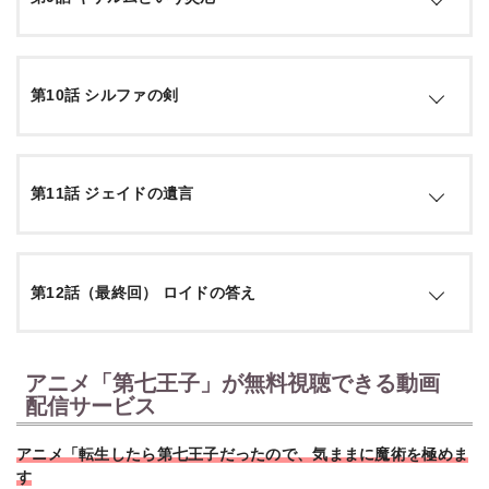
の仲間であるジェイドの「空間転移」の能力に興味をそそら
れる。そして、ジェイドから送られてきた手紙に導かれ、彼
らと共にロードスト領主邸へと向かうのだった。ロードスト
引用：
公式サイト
に到着し、ジェイドとの再会を喜ぶ暗殺者ギルドのメンバー
レン達の前に現れたのは、ジェイドの肉体と空間転移の能力
たちだったが…
第10話 シルファの剣
を奪った魔族・ギザルムだった。人々の肉体を魔人に与え、
ロードストを手中に収めていたギザルムは、暗殺者ギルドの
肉体を魔人のさらなる受け皿としようとしていたのだった。
引用：
公式サイト
暗殺者ギルドのピンチに間一髪で間に合ったロイドはギザル
ロイドがギザルムと激しい攻防を繰り広げる中、暗殺者ギル
ムと対峙する。
第11話 ジェイドの遺言
ドの面々に魔人の群れが迫る。ロイドが施した術式により能
力を操れるようになった暗殺者ギルドは、それぞれの能力を
駆使して対抗するが、魔人達の強大な力によって徐々に追い
引用：
公式サイト
詰められてしまう…
空間転移能力を駆使したギザルムの波状攻撃に攻めあぐねる
第12話（最終回） ロイドの答え
ロイド。戦いの最中、偶然吹き上がった水蒸気の目隠しに新
たな気付きを得たロイドは、剣による物理攻撃を試すこと
引用：
公式サイト
に…。その目的は、ギザルムに奪われたジェイドの能力の術
式を解読し、研究するため魔術を吸収する「吸魔の魔剣」を
アニメ「第七王子」が無料視聴できる動画
ジェイドが残した意思と術式によって、空間転移能力の魔術
使うことだった。
を完全に理解したロイド。追い詰められたギザルムは、万物
配信サービス
万象をのみ込みすべてを無に帰す奥の手「黒死玉」を発動す
るが、ロイドがその圧倒的な魔力で迎え撃つ。そして、苛烈
引用：
公式サイト
アニメ「転生したら第七王子だったので、気ままに魔術を極めま
な魔術バトルはついに決着の時を迎える。
す