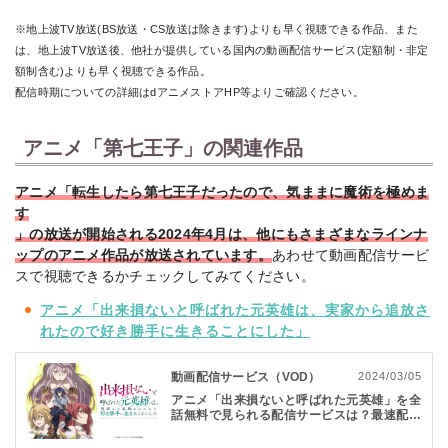
※地上波TV放送(BS放送・CS放送は除きます)よりも早く視聴できる作品、また
は、地上波TV放送後、
他社が提供している国内の動画配信サービス(定額制・非定
額制含む)よりも早く視聴できる作品。
配信時期についての詳細はdアニメストアHP等よりご確認ください。
アニメ「第七王子」の関連作品
アニメ「転生したら第七王子だったので、気ままに魔術を極めま
す
」の放送が開始される2024年4月は、他にもさまざまなラインナ
ップのアニメ作品が放送されています。
あわせて動画配信サービ
スで視聴できるかチェックしてみてください。
アニメ「出来損ないと呼ばれた元英雄は、実家から追放さ
れたので好き勝手に生きることにした」
動画配信サービス（VOD）
2024/03/05
アニメ「出来損ないと呼ばれた元英雄」を全
話無料で見られる配信サービスは？最速配信
のVODや無料期間をチェック