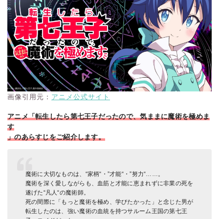
画像引用元：
アニメ公式サイト
アニメ「転生したら第七王子だったので、気ままに魔術を極めま
す
」のあらすじをご紹介します。
魔術に大切なものは、“家柄“・”才能“・”努力“……。
魔術を深く愛しながらも、血筋と才能に恵まれずに非業の死を
遂げた“凡人“の魔術師。
死の間際に「もっと魔術を極め、学びたかった」と念じた男が
転生したのは、強い魔術の血統を持つサルーム王国の第七王