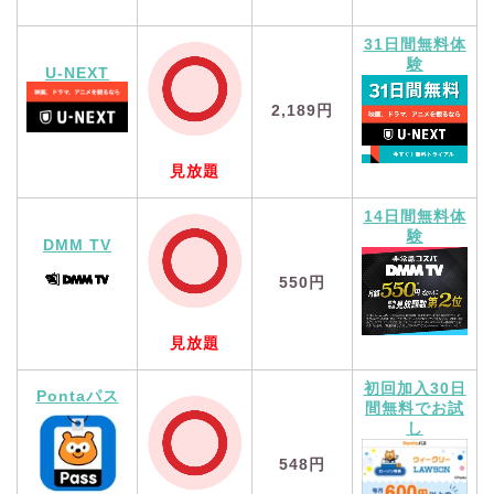
31日間無料体
験
U-NEXT
2,189円
見放題
14日間無料体
験
DMM TV
550円
見放題
初回加入30日
Pontaパス
間無料でお試
し
548円