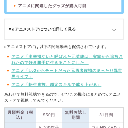
アニメに関連したグッズが購入可能
▼dアニメストアについて詳しく見る
dアニメストアは、ドコモが運営するアニメ専用動画配信サー
dアニメストアには以下の関連動画も配信されています。
ビスです。
アニメに特化したラインナップが特徴で、放送中の
アニメ「出来損ないと呼ばれた元英雄は、実家から追放さ
アニメもいち早く視聴できます。
声優によるラジオやライブ映
れたので好き勝手に生きることにした」
像、2.5次元舞台などアニメに関連したジャンルにも力を入れ
ており、ファンが楽しめる要素が盛りだくさん。
アニメ「Lv2からチートだった元勇者候補のまったり異世
界ライフ」
また、dアニメストアでは、動画配信に加えてアニメグッズの
アニメ「転生貴族、鑑定スキルで成り上がる」
販売を行っています。フィギュアやTシャツなど、視聴したア
あわせて無料視聴できるので、ぜひこの機会にまとめてdアニメ
ニメのグッズをすぐに購入できるのも、ファンにはうれしいポ
ストアで視聴してみてください。
イント。
月額料金（税
無料お試し
550円
31日間
月額料金は税込550円！
（※1）
アニメがメインではあるもの
込）
期間
の、配信サービスの中でも最安の価格帯です。
ドコモ払いが使
5,700作品
フルHD／HD／