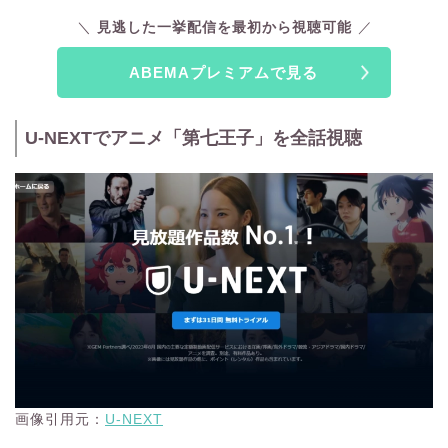
きます。放送後にも、
見逃しコメント機能を使えば配信時のリ
見逃した一挙配信を最初から視聴可能
アルタイムのコメントを閲覧できるので、ライブ感が好きな方
にもピッタリ。
ABEMAプレミアムで見る
また、3万本以上の映画やドラマが見放題なのも魅力！ABEMA
プレミアム限定のオリジナルコンテンツも多数あり、恋愛リア
U-NEXTでアニメ「第七王子」を全話視聴
リティーショーなどの他サービスで観られないジャンルも充実
しています。
普段ABEMAを観られている方はもちろん、地上波のテレビ代
わりとしてもおすすめ！ぜひこの機会にABEMAプレミアムを
利用してみてください。
画像引用元：
U-NEXT