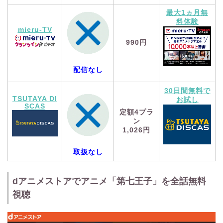
最大1ヵ月無
料体験
mieru-TV
990円
配信なし
30日間無料で
TSUTAYA DI
お試し
SCAS
定額4プラ
ン
1,026円
取扱なし
dアニメストアでアニメ「第七王子」を全話無料
視聴