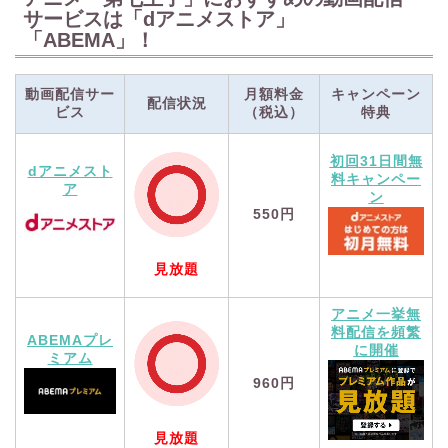
サービスは「dアニメストア」
「ABEMA」！
動画配信サー
月額料金
キャンペーン
配信状況
ビス
（税込）
特典
初回31日間無
dアニメスト
料キャンペー
ア
ン
550円
見放題
アニメ一挙無
料配信を頻繁
ABEMAプレ
に開催
ミアム
960円
見放題