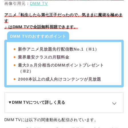
画像引用元：
DMM TV
アニメ「転生したら第七王子だったので、気ままに魔術を極めま
す
」はDMM TVで全話無料視聴できます。
DMM TVのおすすめポイント
新作アニメ見放題先行配信数No.1（※1）
業界最安クラスの月額料金
最大3ヵ月分相当のDMMポイントプレゼント
（※2）
2000本以上の成人向けコンテンツが見放題
▼DMM TVについて詳しく見る
DMM TVは「DMM.com」を運営するDMMグループによる動
DMM TVには以下の関連動画も配信されています。
画配信サービスです。DMM.comの有料サービス「DMMプレミ