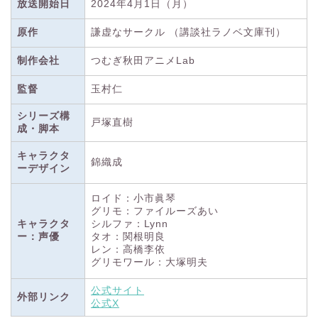
放送開始日
2024年4月1日（月）
原作
謙虚なサークル （講談社ラノベ文庫刊）
制作会社
つむぎ秋田アニメLab
監督
玉村仁
シリーズ構
戸塚直樹
成・脚本
キャラクタ
錦織成
ーデザイン
ロイド：小市眞琴
グリモ：ファイルーズあい
キャラクタ
シルファ：Lynn
ー：声優
タオ：関根明良
レン：高橋李依
グリモワール：大塚明夫
公式サイト
外部リンク
公式X