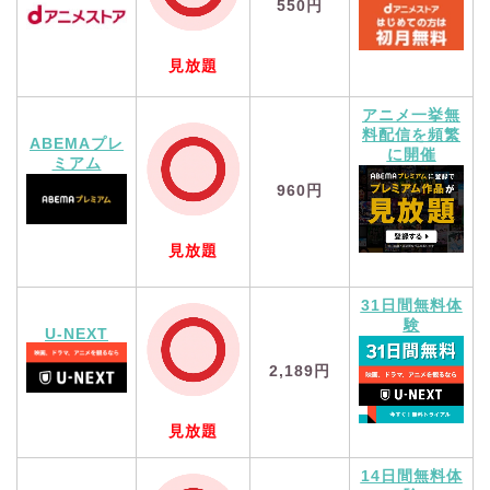
550円
見放題
アニメ一挙無
料配信を頻繁
ABEMAプレ
に開催
ミアム
960円
見放題
31日間無料体
験
U-NEXT
2,189円
見放題
14日間無料体