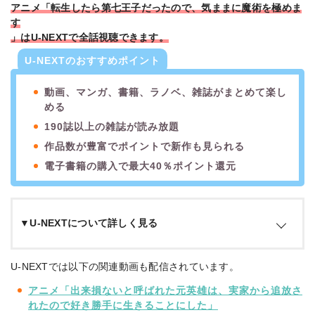
アニメ「転生したら第七王子だったので、気ままに魔術を極めま
す
」はU-NEXTで全話視聴できます。
U-NEXTのおすすめポイント
動画、マンガ、書籍、ラノベ、雑誌がまとめて楽し
める
190誌以上の雑誌が読み放題
作品数が豊富でポイントで新作も見られる
電子書籍の購入で最大40％ポイント還元
▼U-NEXTについて詳しく見る
U-NEXTは、作品数が国内最大級の26万本以上を誇る動画配信
U-NEXTでは以下の関連動画も配信されています。
サービスです。
映画・ドラマ・アニメ作品はもちろん、雑誌や
アニメ「出来損ないと呼ばれた元英雄は、実家から追放さ
マンガもまとめて楽しめるのが特徴。
れたので好き勝手に生きることにした」