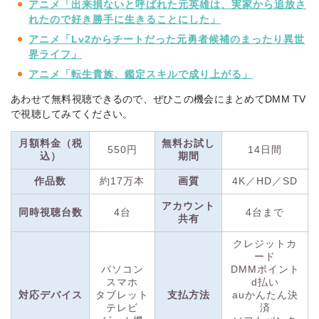
アニメ「出来損ないと呼ばれた元英雄は、実家から追放さ
アム」に加入することで見放題作品を視聴できます。
れたので好き勝手に生きることにした」
アニメ「Lv2からチートだった元勇者候補のまったり異世
見放題作品数は17万本以上！アニメや特撮、2.5次元舞台作品
界ライフ」
のラインナップが豊富で、新作アニメの先行配信作品数は
No.1です。
最新のアニメが放送後すぐに配信で視聴できるの
アニメ「転生貴族、鑑定スキルで成り上がる」
はアニメ好きにはうれしいポイント。
あわせて無料視聴できるので、ぜひこの機会にまとめてDMM TV
アニメだけでなく、DMM TV独占ドラマや、オリジナルのバラ
で視聴してみてください。
エティ作品も製作されています。
月額料金（税
無料お試し
550円
14日間
また、
「DMMプレミアム」はDMMグループの成人向け動画配
込）
期間
信サービス「FANZA TV」にも対応！
追加料金なしで2,000本
作品数
約17万本
画質
4K／HD／SD
以上の成人向けコンテンツも見放題で視聴できます。
アカウント
同時視聴台数
4台
4台まで
共有
月額料金は業界最安クラスの550円（税込）！
アニメ作品を中
心に、ドラマ・映画、オリジナルバラエティ作品など、幅広い
クレジットカ
ジャンルを手軽な価格で視聴できます。
ード
また、
DMM TVは14日間
無料体験キャンペーンを開催中。さ
パソコン
DMMポイント
らに今なら新規登録で550DMMポイントプレゼント！
（※2）
スマホ
d払い
対応デバイス
タブレット
支払方法
auかんたん決
DMMブックスやDMM GAMESなど、各種DMMサービスで利
テレビ
済
用できます。