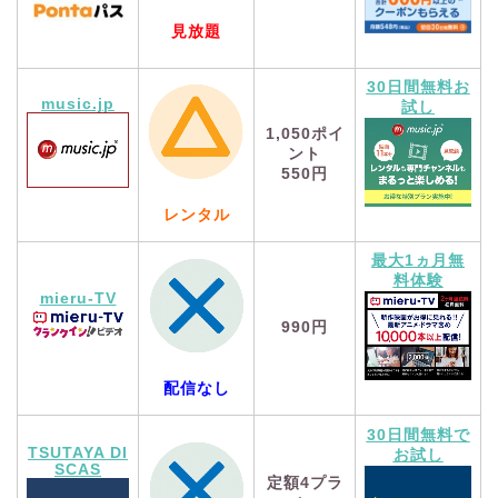
見放題
30日間無料お
music.jp
試し
1,050
ポイ
ント
550円
レンタル
最大1ヵ月無
料体験
mieru-TV
990円
配信なし
30日間無料で
TSUTAYA DI
お試し
SCAS
定額4プラ