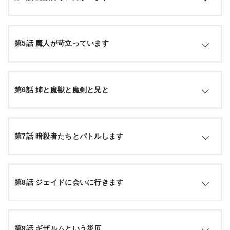
葬り、その知識を取り込んできた魔人・リッチだった。とっ
さにロベルトを逃がすタオ。単身立ち向かうが、魔人との大
きな力の差に圧倒されてしまう。満身創痍で瀕死の彼女にト
引用：
公式サイト
ドメを刺そうとするリッチの前に現れたのは…？
武器への付与魔術に興味を持ったロイドは、自身が魔術を付
第5話 魔人が苛立っています
与した武器の完成具合を見るため、アルベルト、シルファ、
王国の騎士団らと共に、国王からの依頼である魔獣狩りへと
引用：
公式サイト
向かう。行軍の途中でタオと再会し、目的地である魔獣の湖
に到着する一行。しかし、そこで不自然なほどに高い再生能
シルファの活躍によってベアウルフたちを圧倒したかに見え
力を持つ魔獣ベアウルフの群れに遭遇する……。
第6話 姉と魔獣と魔剣と兄と
たが、魔獣を操る魔人・パズズが放出する瘴気の影響によ
り、一転して騎士団は窮地に陥ってしまう。シルファとタオ
も反撃できない状況に追い込まれるなか、ついにロイドが動
引用：
公式サイト
きだす。
新たにベアウルフのシロを従えるようになったロイドは、魔
第7話 暗殺者たちとバトルします
獣たちと心を通わす秘訣を知るべく、その能力に長ける姉の
第六王女・アリーゼの元に向かう。その後城へ戻ったロイド
引用：
公式サイト
は、鍛冶技術を極め最強の「魔剣」を作るという志を持つ、
兄の第四王子・ディアンと再会。魔術を付与した「魔剣」作
王国に侵入してきた暗殺者ギルドの少女・レン。ロイドは、
りで意気投合する。
第8話 ジェイドに会いに行きます
彼女の持つ「毒のノロワレ」と呼ばれる彼女能力を知ったロ
イドは、ほかの暗殺者ギルドのメンバーたちがどんな能力を
持っているかに興味を持つ。単身でレンの後を付け、暗殺者
引用：
公式サイト
ギルドのアジトへと忍び込んだロイドの前に、さまざまな能
暗殺者ギルドのメンバーたちと心を通わせたロイドは、彼ら
力を駆使した暗殺者たちの攻撃が迫る……。
第9話 ギザルムという災厄