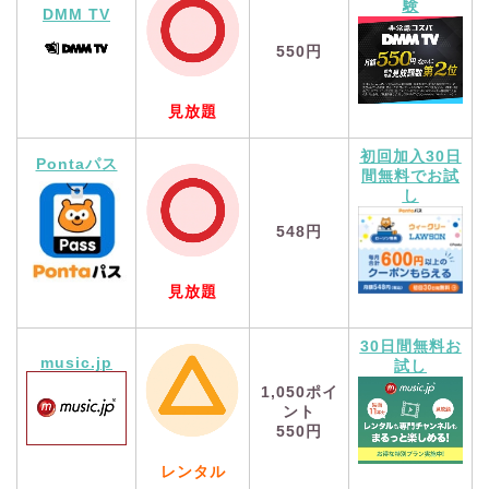
験
DMM TV
550円
見放題
初回加入30日
Pontaパス
間無料でお試
し
548円
見放題
30日間無料お
music.jp
試し
1,050
ポイ
ント
550円
レンタル