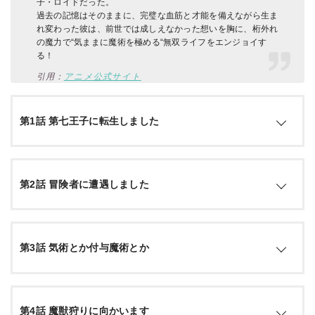
子・ロイドだった。
過去の記憶はそのままに、完璧な血筋と才能を備えながら生ま
れ変わった彼は、前世では成しえなかった想いを胸に、桁外れ
の魔力で“気ままに魔術を極める“無双ライフをエンジョイす
る！
引用：
アニメ公式サイト
第1話 第七王子に転生しました
魔術を愛しながらも、才能と血統に恵まれず、魔術に焼かれ
第2話 冒険者に遭遇しました
て息絶えた魔術師。しかし目覚めると、前世の記憶を持った
まま、魔術の血統と才能に恵まれたサルーム王国の第七王
子・ロイドに転生していた。ある日、興味の赴くままに立入
禁止の封印書庫へ潜り込み、古代魔術を操る禁書の魔人を目
魔人グリモワールを圧倒し使い魔として従えたロイドは、魔
覚めさせてしまう…。
第3話 気術とか付与魔術とか
力を帯びた魅力的なアイテムを手にすべく、ダンジョン探索
へと向かった。その道中、呼吸を操り超人的力を発揮す
る“気術”を使う武術家・タオと出会う。タオの気術に興味を
引用：
公式サイト
持ったロイドは、架空の人物・ロベルトに変身し彼女と共に
ダンジョンの奥に待ち受けていたのは、多くの冒険者たちを
ダンジョンの最深部へ向かうのだった。
第4話 魔獣狩りに向かいます