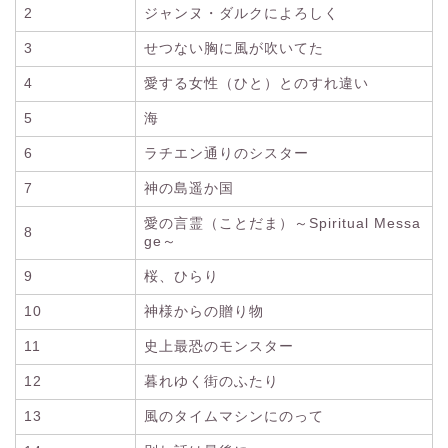
2
ジャンヌ・ダルクによろしく
3
せつない胸に風が吹いてた
4
愛する女性（ひと）とのすれ違い
5
海
6
ラチエン通りのシスター
7
神の島遥か国
愛の言霊（ことだま）～Spiritual Messa
8
ge～
9
桜、ひらり
10
神様からの贈り物
11
史上最恐のモンスター
12
暮れゆく街のふたり
13
風のタイムマシンにのって