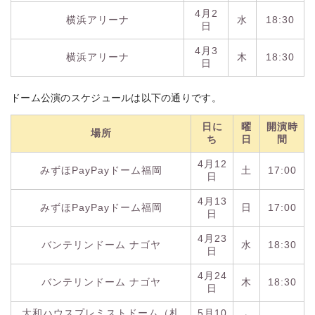
4月2
横浜アリーナ
水
18:30
日
4月3
横浜アリーナ
木
18:30
日
ドーム公演のスケジュールは以下の通りです。
日に
曜
開演時
場所
ち
日
間
4月12
みずほPayPayドーム福岡
土
17:00
日
4月13
みずほPayPayドーム福岡
日
17:00
日
4月23
バンテリンドーム ナゴヤ
水
18:30
日
4月24
バンテリンドーム ナゴヤ
木
18:30
日
大和ハウスプレミストドーム（札
5月10