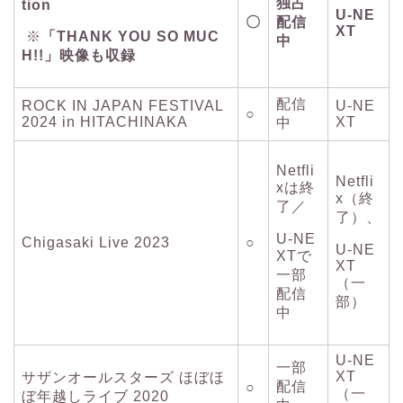
独占
tion
U-NE
〇
配信
XT
※
「THANK YOU SO MUC
中
H!!」映像も収録
配信
ROCK IN JAPAN FESTIVAL
U-NE
○
2024 in HITACHINAKA
XT
中
Netfli
Netfli
xは終
x（終
了／
了）、
U-NE
Chigasaki Live 2023
○
U-NE
XTで
XT
一部
（一
配信
部）
中
U-NE
一部
XT
サザンオールスターズ ほぼほ
配信
○
（一
ぼ年越しライブ 2020