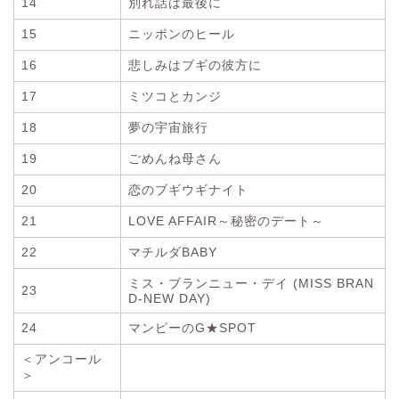
14
別れ話は最後に
15
ニッポンのヒール
16
悲しみはブギの彼方に
17
ミツコとカンジ
18
夢の宇宙旅行
19
ごめんね母さん
20
恋のブギウギナイト
21
LOVE AFFAIR～秘密のデート～
22
マチルダBABY
ミス・ブランニュー・デイ (MISS BRAN
23
D-NEW DAY)
24
マンピーのG★SPOT
＜アンコール
＞