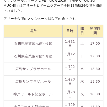
サザンオールスターズ LIVE TOUR 2025「THANK YOU SO
MUCH!!」はアリーナ＆ドームツアーで全国13箇所26公演を開催
されました。
アリーナ公演のスケジュールは以下の通りです。
曜
開演時
場所
日時
日
間
1月11
石川県産業展示館4号館
土
17:00
日
1月12
石川県産業展示館4号館
日
17:00
日
1月22
広島サンプラザホール
水
18:30
日
1月23
広島サンプラザホール
木
18:30
日
1月28
神戸ワールド記念ホール
火
18:30
日
1月29
神戸ワールド記念ホール
水
18:30