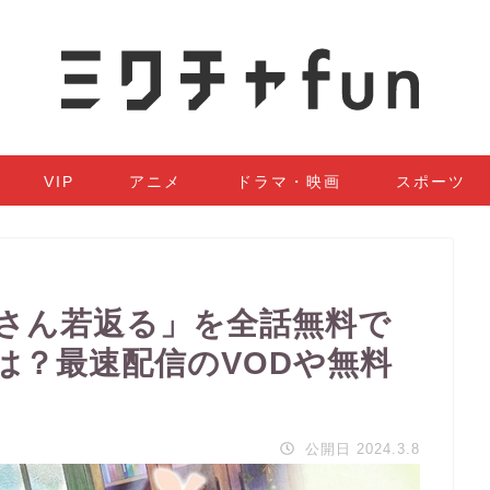
VIP
アニメ
ドラマ・映画
スポーツ
さん若返る」を全話無料で
は？最速配信のVODや無料
公開日 2024.3.8