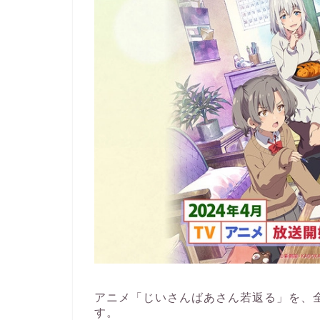
アニメ「じいさんばあさん若返る」を、
す。