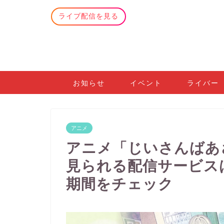
ライブ配信を見る
お知らせ
イベント
ライバー
アニメ
アニメ「じいさんばあ
見られる配信サービス
期間をチェック