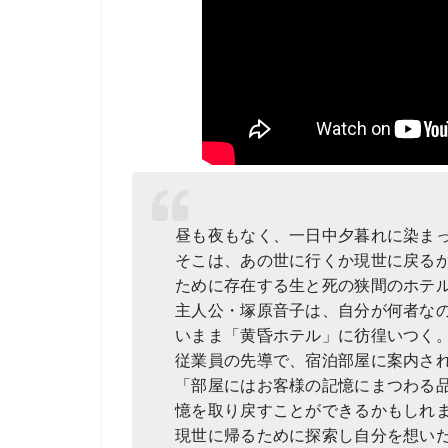
昼も夜もなく、一日中夕暮れに染ま
そこは、あの世に行くか現世に戻る
ために存在する生と死の狭間のホテ
主人公・塚原音子は、自分が何者な
いまま「黄昏ホテル」に彷徨いつく
従業員の先導で、宿泊部屋に案内さ
「部屋にはお客様の記憶にまつわる
憶を取り戻すことができるかもしれ
現世に帰るために探索し自分を想い