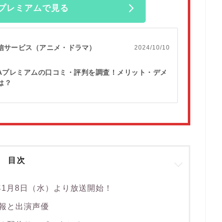
Aプレミアムで見る
信サービス（アニメ・ドラマ）
2024/10/10
MAプレミアムの口コミ・評判を調査！メリット・デメ
は？
目次
年1月8日（水）より放送開始！
報と出演声優