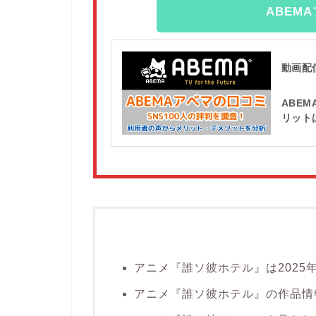
ABEM
動画配
ABE
リット
アニメ『誰ソ彼ホテル』は2025
アニメ『誰ソ彼ホテル』の作品情