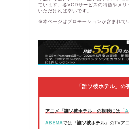
ています。各VODサービスの特徴やメ
いただければ幸いです。
※本ページはプロモーションが含まれて
「誰ソ彼ホテル」の視
アニメ「誰ソ彼ホテル」の視聴には「
A
ABEMA
では『
誰ソ彼ホテル
』のTVア