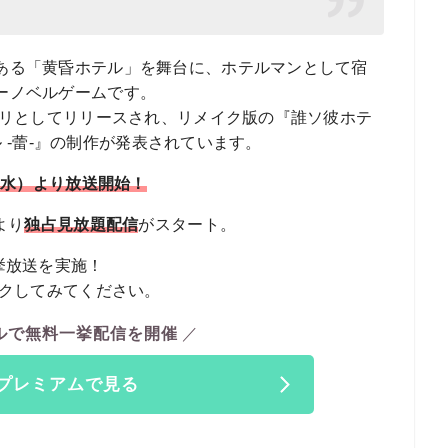
ある「黄昏ホテル」を舞台に、ホテルマンとして宿
ーノベルゲームです。
プリとしてリリースされ、リメイク版の『誰ソ彼ホテ
テル -蕾-』の制作が発表されています。
（水）より放送開始！
より
独占見放題配信
がスタート。
挙放送を実施！
クしてみてください。
ルで無料一挙配信を開催
Aプレミアムで見る