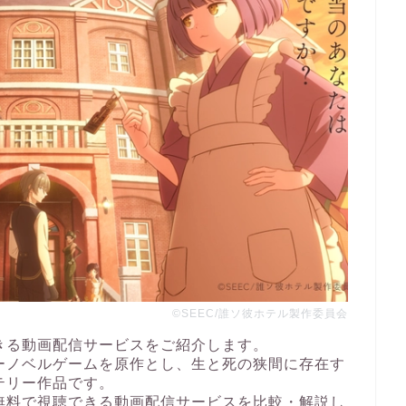
©SEEC/誰ソ彼ホテル製作委員会
きる動画配信サービスをご紹介します。
ーノベルゲームを原作とし、生と死の狭間に存在す
テリー作品です。
無料で視聴できる動画配信サービスを比較・解説し