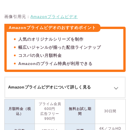
画像引用元：
Amazonプライムビデオ
Amazonプライムビデオのおすすめポイント
人気のオリジナルシリーズを制作
幅広いジャンルが揃った配信ラインナップ
コスパの良い月額料金
Amazonのプライム特典が利用できる
Amazonプライムビデオについて詳しく見る
Amazonプライムビデオは、
Amazonが提供するストリーミン
プライム会員
グサービスで、幅広いコンテンツライブラリが魅力
です。
月額料金（税
600円
無料お試し期
30日間
込）
広告フリー
間
990円
映画、ドラマ、アニメ、スポーツ、ドキュメンタリーなど、さ
4K／フルHD