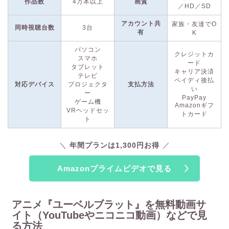
まざまなジャンルのコンテンツが揃っており、特に「
ザ・ボー
作品数
4万本以上
画質
／HD／SD
イズ
」や「
ドキュメンタル
」などのオリジナルシリーズが人気
です。
アカウント共
家族・友達でO
同時視聴台数
3台
有
K
また, Amazonプライムの会員特典には、さまざまな便利なサ
パソコン
クレジットカ
スマホ
ービスが含まれています。Amazonの通販では、優先的に配送
ード
タブレット
され、一部の商品は無料で翌日配送が可能です。定時配送を利
キャリア決済
テレビ
ペイディ後払
用すれば、指定した日時に商品を受け取ることもできます。
対応デバイス
プロジェクタ
支払方法
い
ー
PayPay
ゲーム機
Amazonギフ
月額料金は600円（税込）
です。年間プランも提供されてお
VRヘッドセッ
トカード
り、
年間プランは5,900円（税込）
で、年間プランに登録する
ト
と、1年間で約1,300円の節約になります。
2025年4月からは
動画中に広告が表示されるようになります
が、
月額390円（税
年間プランは1,300円お得
込）の広告フリーオプションを利用すれば、広告なしで視聴可
能
です。
Amazonプライムビデオで見る
Amazonプライムビデオでは、
30日間の無料トライアルを実施
中
です！まずはお試しで利用してみてください。
アニメ『ユーベルブラット』を無料動画サ
イト（YouTubeやニコニコ動画）などで見
る方法