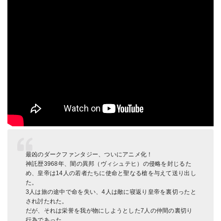
最凶のダークファンタジー、ついにアニメ化！​
神託歴3968年、闇の異邦（ヴィシュテヒ）の侵略を封じるた
め、皇帝は14人の若者たちに使命と聖なる槍を与えて送り出し
た。​
3人は旅の途中で命を失い、4人は敵に寝返り皇帝を裏切ったと
され討たれた。
だが、それは栄誉を我が物にしようとした7人の仲間の裏切り
行為であった。​