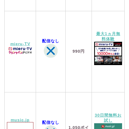
最大1ヵ月無
料体験
配信なし
mieru-TV
990円
30日間無料お
music.jp
試し
配信なし
1,050
ポイ