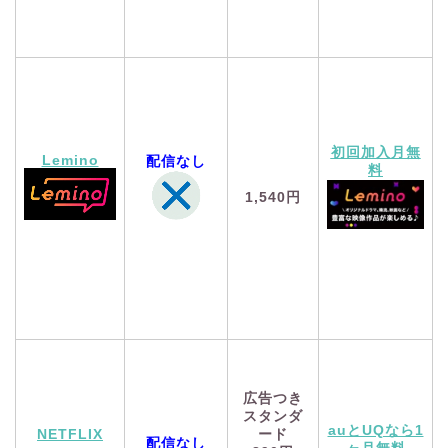
初回加入月無
Lemino
配信なし
料
1,540円
広告つき
スタンダ
auとUQなら1
NETFLIX
ード
配信なし