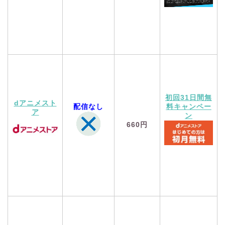
初回31日間無
dアニメスト
配信なし
料キャンペー
ア
ン
660円