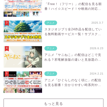
「Free！（フリー）」の配信を見る順
番！ハイ☆スピード！や映画の対応サ
ブスクを紹介
2025.3.7
アニメ
スタジオジブリ全24作品を配信してい
る無料動画サービス一覧！サブスクに
ない理由は？
2026.6.23
アニメ
アニメ『ヤニねこ』の配信はどこで見
れる？邪竜解放版の違いと見放題の
VODを紹介
2024.2.21
アニメ
アニメ「ひぐらしのなく頃に」の配信
を見る順番！分かりやすい時系列や対
応サブスクを紹介
もっと見る