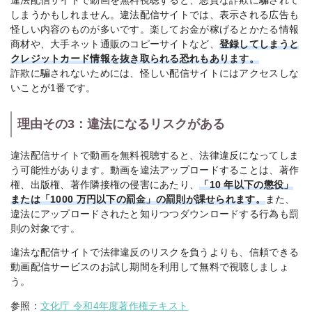
違法配信サイトで動画を無料視聴すると、悪質な詐欺に騙されて
しまうかもしれません。違法配信サイトでは、表示される広告も
怪しい内容のものが多いです。楽してお金が稼げるとかたる情報
商材や、大手ネット通販のコピーサイトなど、
登録してしまうと
クレジットカード情報を抜き取られる恐れもあります。
詐欺に騙されないためには、怪しい配信サイトにはアクセスしな
いことが1番です。
理由その3：違法になるリスクがある
違法配信サイトで動画を無料視聴すると、法律違反になってしま
う可能性があります。動画を違法アップロードすることは、著作
権、出版権、著作隣接権の侵害にあたり、
「10 年以下の懲役」
または「1000 万円以下の罰金」の罰則が課せられます。
また、
違法にアップロードされたと知りつつダウンロードする行為も罰
則の対象です。
違法な配信サイトで法律違反のリスクを負うよりも、信頼できる
動画配信サービスのお試し期間を利用して無料で視聴しましょ
う。
参照：
文化庁 令和4年度著作権テキスト