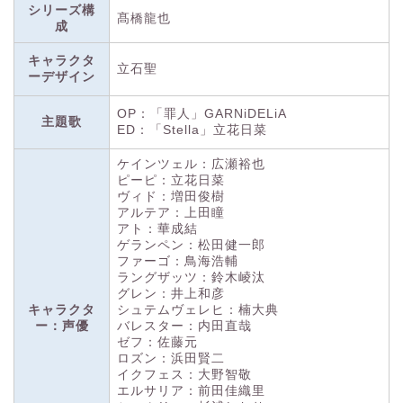
シリーズ構
髙橋龍也
成
キャラクタ
立石聖
ーデザイン
OP：「罪人」GARNiDELiA
主題歌
ED：「Stella」立花日菜
ケインツェル：広瀬裕也
ピーピ：立花日菜
ヴィド：増田俊樹
アルテア：上田瞳
アト：華成結
ゲランペン：松田健一郎
ファーゴ：鳥海浩輔
ラングザッツ：鈴木崚汰
グレン：井上和彦
キャラクタ
シュテムヴェレヒ：楠大典
ー：声優
バレスター：内田直哉
ゼフ：佐藤元
ロズン：浜田賢二
イクフェス：大野智敬
エルサリア：前田佳織里