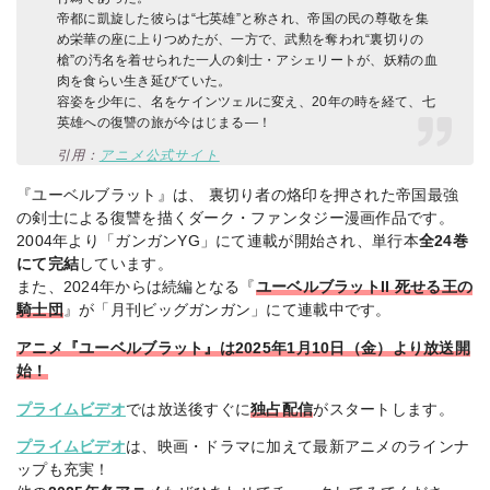
帝都に凱旋した彼らは“七英雄”と称され、帝国の民の尊敬を集
め栄華の座に上りつめたが、一方で、武勲を奪われ“裏切りの
槍”の汚名を着せられた一人の剣士・アシェリートが、妖精の血
肉を食らい生き延びていた。​
容姿を少年に、名をケインツェルに変え、20年の時を経て、七
英雄への復讐の旅が今はじまる—！​
引用：
アニメ公式サイト
『ユーベルブラット』は、 裏切り者の烙印を押された帝国最強
の剣士による復讐を描くダーク・ファンタジー漫画作品です。
2004年より「ガンガンYG」にて連載が開始され、単行本
全24巻
にて完結
しています。
また、2024年からは続編となる『
ユーベルブラットII 死せる王の
騎士団
』が「月刊ビッグガンガン」にて連載中です。
アニメ『ユーベルブラット』は2025年1月10日（金）より放送開
始！
プライムビデオ
では放送後すぐに
独占配信
がスタートします。
プライムビデオ
は、映画・ドラマに加えて最新アニメのラインナ
ップも充実！