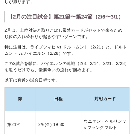
しが減ります。
【2月の注目試合】第21節〜第24節（2/6〜3/1）
2月は、上位対決と取りこぼし厳禁カードがセットで来るため、
順位の入れ替わりが起きやすいゾーンです。
特に注目は、ライプツィヒ vs ドルトムント（2/21）と、ドルト
ムント vs バイエルン（2/28）です。
この2試合を軸に、バイエルンの連戦（2/8、2/14、2/21、2/28）
を追うだけでも、優勝争いの流れが掴めます。
以下は直近の試合日程です。
節
日程
対戦カード
ウニオン・ベルリン v
第21節
2/6(金) 19:30
s フランクフルト