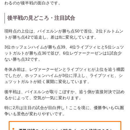
わるのが後半戦の面白さです。
後半戦の見どころ・注目試合
現時点の上位は、バイエルンが勝ち点50で首位、2位ドルトムン
トが勝ち点42で追走し、差は8に変化しています。
3位ホッフェンハイムが勝ち点39、4位ライプツィヒと5位シュツ
ットガルトが勝ち点36で並び、6位レヴァークーゼンは1試合少
ない勝ち点32です。
冬休み前は、レヴァークーゼンとライプツィヒが上位を追う構図
でしたが、ホッフェンハイムが3位に浮上し、ライプツィヒ、シ
ュツットガルトが続く展開に変化しています。
後半戦は、バイエルンが取りこぼすか、追う側が直接対決で詰め
るかによって、空気が一気に変わります。
特に2月は注目の試合が目白押し！ここを境に、優勝争いもCL圏
争いも景色が変わりやすいです。