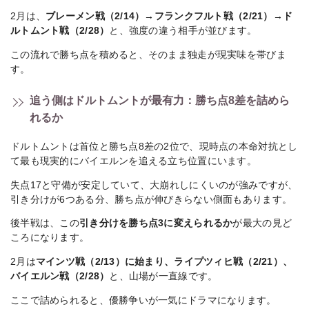
2月は、
ブレーメン戦（2/14）→フランクフルト戦（2/21）→ド
ルトムント戦（2/28）
と、強度の違う相手が並びます。
この流れで勝ち点を積めると、そのまま独走が現実味を帯びま
す。
追う側はドルトムントが最有力：勝ち点8差を詰めら
れるか
ドルトムントは首位と勝ち点8差の2位で、現時点の本命対抗とし
て最も現実的にバイエルンを追える立ち位置にいます。
失点17と守備が安定していて、大崩れしにくいのが強みですが、
引き分けが6つある分、勝ち点が伸びきらない側面もあります。
後半戦は、この
引き分けを勝ち点3に変えられるか
が最大の見ど
ころになります。
2月は
マインツ戦（2/13）に始まり、ライプツィヒ戦（2/21）、
バイエルン戦（2/28）
と、山場が一直線です。
ここで詰められると、優勝争いが一気にドラマになります。