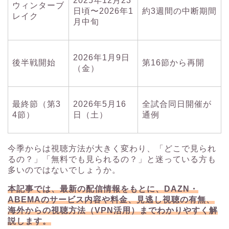
2025年12月23
ウィンターブ
日頃〜2026年1
約3週間の中断期間
レイク
月中旬
2026年1月9日
後半戦開始
第16節から再開
（金）
最終節（第3
2026年5月16
全試合同日開催が
4節）
日（土）
通例
今季からは視聴方法が大きく変わり、「どこで見られ
るの？」「無料でも見られるの？」と迷っている方も
多いのではないでしょうか。
本記事では、最新の配信情報をもとに、DAZN・
ABEMAのサービス内容や料金、見逃し視聴の有無、
海外からの視聴方法（VPN活用）までわかりやすく解
説します。