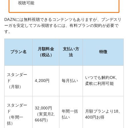
視聴可能
DAZNには無料視聴できるコンテンツもありますが、ブンデスリ
ーガを安定してフル視聴するには、
有料プランの契約が必要で
す。
月額料金
支払い方
プラン名
特徴
（税込）
法
スタンダー
いつでも解約OK、
ド
4,200円
毎月払い
柔軟に利用可能
（月額）
スタンダー
32,000円
ド
年間一括
月額プランより18,
（実質月2,
（年間一
払い
400円お得
666円）
括）