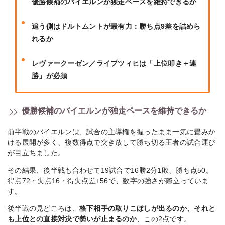
優勝候補のバイエルンが独走ペースを維持できるか
追う側はドルトムントが最有力：勝ち点9差を詰めら
れるか
レヴァークーゼン／ライプツィヒは「上位叩き＋連
勝」が必須
優勝候補のバイエルンが独走ペースを維持できるか
前半戦のバイエルンは、試合の主導権を握ったまま一気に畳みか
ける展開が多く、複数得点で突き放して勝ち切る王者の試合運び
が目立ちました。
その結果、後半戦も合わせて19試合で16勝2分1敗、勝ち点50。
得点72・失点16・得失点差+56で、数字の強さが際立っていま
す。
後半戦の見どころは、
格下相手の取りこぼしが出るのか、それと
も上位との直接対決で勢いが止まるのか
、この2点です。