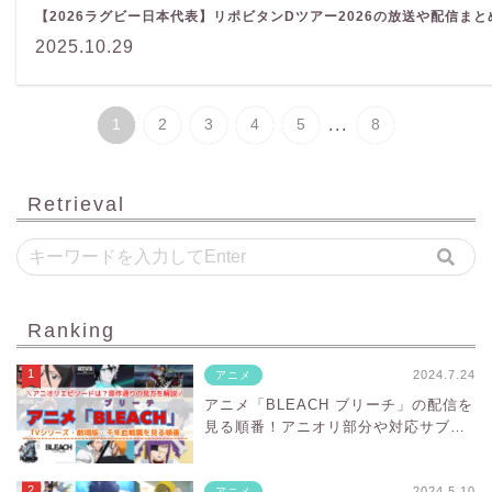
【2026ラグビー日本代表】リポビタンDツアー2026の放送や配信ま
2025.10.29
...
1
2
3
4
5
8
Retrieval
Ranking
2024.7.24
アニメ
アニメ「BLEACH ブリーチ」の配信を
見る順番！アニオリ部分や対応サブス
クを紹介
2024.5.10
アニメ