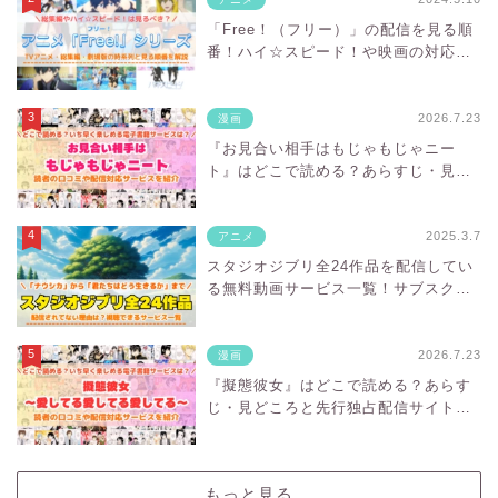
「Free！（フリー）」の配信を見る順
番！ハイ☆スピード！や映画の対応サ
ブスクを紹介
2026.7.23
漫画
『お見合い相手はもじゃもじゃニー
ト』はどこで読める？あらすじ・見ど
ころと先行独占配信サイトを紹介
2025.3.7
アニメ
スタジオジブリ全24作品を配信してい
る無料動画サービス一覧！サブスクに
ない理由は？
2026.7.23
漫画
『擬態彼女』はどこで読める？あらす
じ・見どころと先行独占配信サイトを
紹介
もっと見る