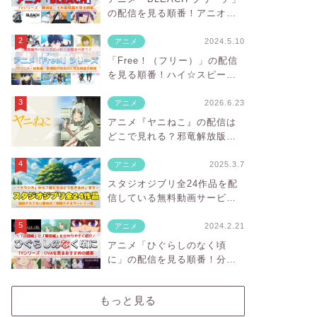
の配信を見る順番！アニオリ
部分や対応サブスクを紹介
2024.5.10
アニメ
「Free！（フリー）」の配信
を見る順番！ハイ☆スピー
ド！や映画の対応サブスクを
紹介
2026.6.23
アニメ
アニメ『ヤニねこ』の配信は
どこで見れる？邪竜解放版の
違いと見放題のVODを紹介
2025.3.7
アニメ
スタジオジブリ全24作品を配
信している無料動画サービス
一覧！サブスクにない理由
は？
2024.2.21
アニメ
アニメ「ひぐらしのなく頃
に」の配信を見る順番！分か
りやすい時系列や対応サブス
クを紹介
もっと見る