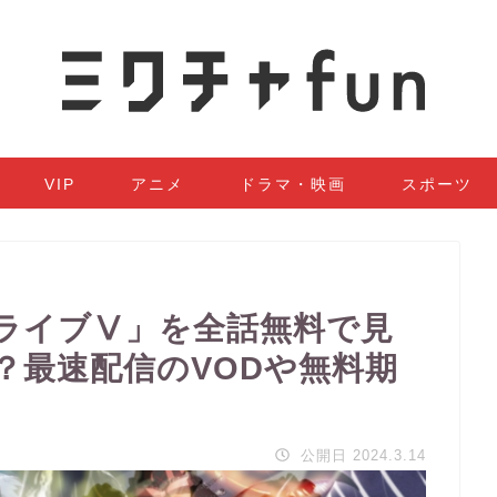
VIP
アニメ
ドラマ・映画
スポーツ
ライブⅤ」を全話無料で見
？最速配信のVODや無料期
公開日 2024.3.14