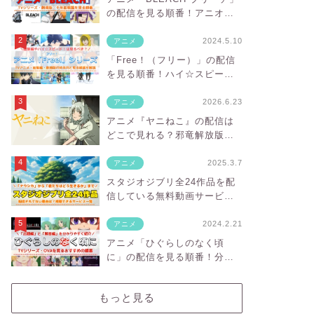
の配信を見る順番！アニオリ
部分や対応サブスクを紹介
2024.5.10
アニメ
「Free！（フリー）」の配信
を見る順番！ハイ☆スピー
ド！や映画の対応サブスクを
紹介
2026.6.23
アニメ
アニメ『ヤニねこ』の配信は
どこで見れる？邪竜解放版の
違いと見放題のVODを紹介
2025.3.7
アニメ
スタジオジブリ全24作品を配
信している無料動画サービス
一覧！サブスクにない理由
は？
2024.2.21
アニメ
アニメ「ひぐらしのなく頃
に」の配信を見る順番！分か
りやすい時系列や対応サブス
クを紹介
もっと見る