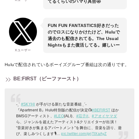
てるくらいのハマり具合🤣
FUN FUN FANTASTICS好きだった
のでロスになりかけたけど、Huluで
過去のも配信されてる。The Usual
Nightsもまた復活してる。嬉しいー
Xユーザー
Huluで配信されているボーイズグループ番組は次の通りです。
BE:FIRST（ビーファースト）
˗ˏˋ
#SKYHI
が手がける新たな音楽番組 ˎˊ˗
『Apartment B』Hulu特別版の配信が決定📺
#BEFIRST
ほか
BMSGアーティスト、
#LEO
(ALI)、
#荘子it
、
#アオイヤマダ
ら、ジャンルを超えたアーティスト&クリエイターが出演！
“音楽好きが集まるアパートメント”を舞台に、音楽を語り、遊
び、楽しみつくします🎙️…
pic.twitter.com/grjTIXaAyZ