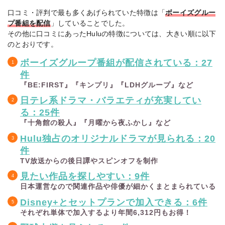
8月1
海外
クス ～セントジ
カナダ発のポリス・
口コミ・評判で最も多くあげられていた特徴は「
ボーイズグルー
日
ドラ
ョンズ警察シェ
アクション。8月1日
（土）
マ
パード犬刑事 シ
配信開始
プ番組を配信
」していることでした。
ーズン1
その他に口コミにあったHuluの特徴については、大きい順に以下
のとおりです。
スポ
“りくりゅう”こと三
ーツ
8月2
ボーイズグループ番組が配信されている：27
浦璃来・木原龍一ペ
／ア
日
THE DESTINY
アがプロデュース・
件
イス
（日）
出演。Huluで独占ラ
13:00
ショ
『BE:FIRST』『キンプリ』『LDHグループ』など
イブ配信
ー
日テレ系ドラマ・バラエティが充実してい
る：25件
アニ
8月3
メ映
映画クレヨンし
『十角館の殺人』『月曜から夜ふかし』など
8月3日配信開始。フ
日
画／
んちゃん オラた
ァミリー向け注目作
Hulu独占のオリジナルドラマが見られる：20
（月）
キッ
ちの恐竜日記
ズ
件
TV放送からの後日譚やスピンオフを制作
8月6
Hulu見放題で独占生
音楽
日
鈴木愛理 LIVE
見たい作品を探しやすい：9件
配信されたライブの
ライ
（木）
2026 ll:Bias by
日本運営なので関連作品や俳優が細かくまとまられている
見逃し配信が8月6日
us:ll
ブ
23:59
まで
まで
Disney+とセットプランで加入できる：6件
それぞれ単体で加入するより年間6,312円もお得！
バラ
8月7