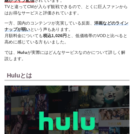
継がライブ配信
されています。
Huluオリジナル。7
TVと違ってCMが入らず観戦できるので、とくに巨人ファンから
8月
国内
八神瑛子 -上野
月24日開始の全5話
はお得なサービスと評価されています。
中・毎
ドラ
中央署 組織犯罪
独占配信作で、8月も
週配信
マ
対策課-
最新話配信対象
一方、国内のコンテンツが充実している反面、
洋画などのライン
ナップが弱い
という声もあります。
8月
国内
最終クール。Huluで
月額料金についても
税込1,026円
と、低価格帯のVODと比べると
BLEACH 千年血
中・毎
アニ
毎週最新エピソード
戦篇-禍進譚-
高めに感じている方もいました。
週日曜
メ
を順次配信
12:00
では、
Hulu
が実際にはどんなサービスなのかについて詳しく解
FBI：Most Wan
ファイナルシーズ
説します。
8月26
海外
ted ～指名手配
ン。毎週配信対象の
日
ドラ
特捜班～ シーズ
海外ドラマ新シーズ
（水）
マ
ン6
ン
Huluとは