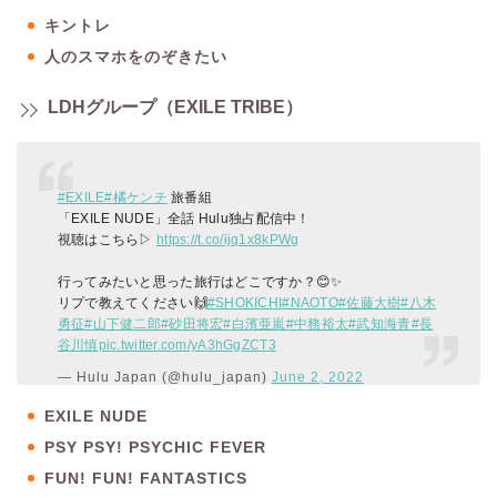
キントレ
人のスマホをのぞきたい
LDHグループ（EXILE TRIBE）
#EXILE
#橘ケンチ
旅番組
「EXILE NUDE」全話 Hulu独占配信中！
視聴はこちら▷
https://t.co/ijq1x8kPWg
行ってみたいと思った旅行はどこですか？😊✨
リプで教えてください🙌
#SHOKICHI
#NAOTO
#佐藤大樹
#八木
勇征
#山下健二郎
#砂田将宏
#白濱亜嵐
#中務裕太
#武知海青
#長
谷川慎
pic.twitter.com/yA3hGgZCT3
— Hulu Japan (@hulu_japan)
June 2, 2022
EXILE NUDE
PSY PSY! PSYCHIC FEVER
FUN! FUN! FANTASTICS