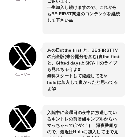
ございます。
一生加入し続けますので、これから
もBE:FIRST関連のコンテンツを継続
して下さい🙏
あの日のthe first と、BE:FIRSTTV
の完全版(未公開分を含む)裏the first
と、GIfted daysとSKY-HIのライブ
も見れちゃうよ❣️
Xユーザー
無料スタートして継続してる✨
huluは加入して良かったと思ってる
よ🥰
入院中に金曜日の夜中に放送してい
るキントレの前番組キンプルからハ
マっちゃって(´>∀<｀)ゝ 深夜番組な
ので、最近はHuluに加入してまで見
Xユーザー