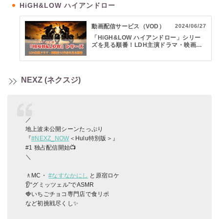
HiGH&LOW ハイアンドロー
動画配信サービス（VOD）
2024/06/27
「HiGH&LOW ハイアンドロー」シリー
ズを見る順番！LDH主演ドラマ・映画全1
0作品の配信VODを紹介
NEXZ (ネクスジ)
／
地上波未公開シーンたっぷり
『
#NEXZ_NOW
＜Hulu特別版＞』
#1 独占配信開始📺
＼
🚶MC・
#なすなかにし
と原宿ロケ
👂“グミッツェル”でASMR
🍓いちごチョコ専門店で食リポ
など初挑戦尽くし✨