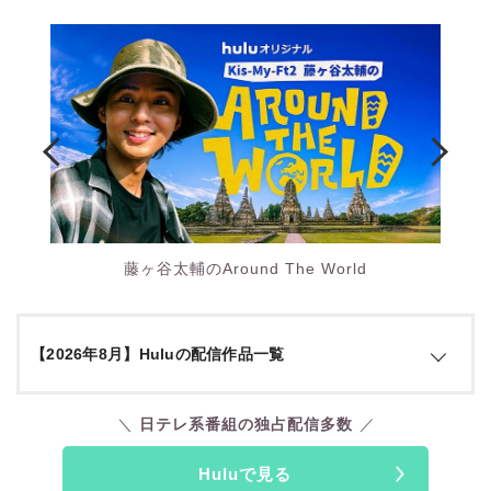
藤ヶ谷太輔のAround The World
【2026年8月】Huluの配信作品一覧
配信開
ジャ
作品名
備考
日テレ系番組の独占配信多数
始日
ンル
バラ
Huluで見る
ROIROMの本多大
8月1
エテ
ロイロム鉄道 ～