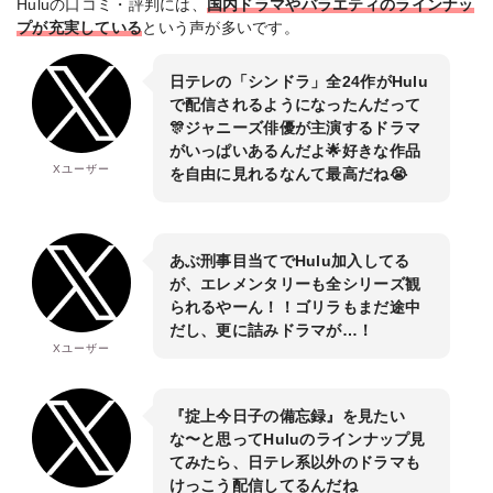
Huluの口コミ・評判には、
国内ドラマやバラエティのラインナッ
プが充実している
という声が多いです。
日テレの「シンドラ」全24作がHulu
で配信されるようになったんだって
🎊ジャニーズ俳優が主演するドラマ
がいっぱいあるんだよ🌟好きな作品
Xユーザー
を自由に見れるなんて最高だね😭
あぶ刑事目当てでHulu加入してる
が、エレメンタリーも全シリーズ観
られるやーん！！ゴリラもまだ途中
だし、更に詰みドラマが…！
Xユーザー
『掟上今日子の備忘録』を見たい
な〜と思ってHuluのラインナップ見
てみたら、日テレ系以外のドラマも
けっこう配信してるんだね