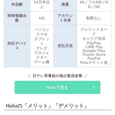
14万本以
4K／フルHD／H
作品数
画質
上
D／SD
同時視聴台
アカウン
4台
制限なし
数
ト共有
クレジットカー
パソコン
ド
スマホ
キャリア決済
タブレッ
PayPay
対応デバイ
ト
支払方法
LINE Pay
ス
テレビ
Google Play
プロジェ
iTunes Store
クター
PayPal
ゲーム機
Huluチケット他
日テレ系番組の独占配信多数
Huluで見る
Huluの「メリット」「デメリット」