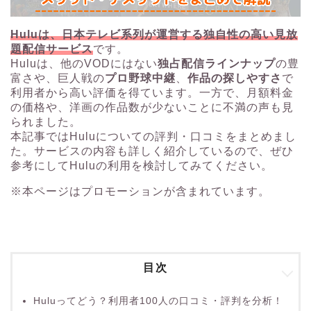
Huluは、日本テレビ系列が運営する独自性の高い見放
題配信サービス
です。
Huluは、他のVODにはない
独占配信ラインナップ
の豊
富さや、巨人戦の
プロ野球中継
、
作品の探しやすさ
で
利用者から高い評価を得ています。一方で、月額料金
の価格や、洋画の作品数が少ないことに不満の声も見
られました。
本記事ではHuluについての評判・口コミをまとめまし
た。サービスの内容も詳しく紹介しているので、ぜひ
参考にしてHuluの利用を検討してみてください。
※本ページはプロモーションが含まれています。
目次
Huluってどう？利用者100人の口コミ・評判を分析！