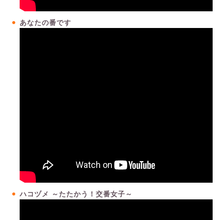
あなたの番です
ハコヅメ ～たたかう！交番女子～