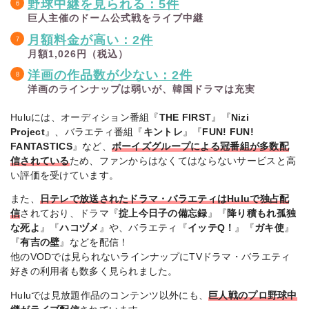
エテ
野球中継を見られる：5件
藤ヶ谷太輔のAr
Huluオリジナル。全
日
ィ／
ound The Worl
巨人主催のドーム公式戦をライブ中継
5話を独占配信
（金）
d
旅番
0:00
月額料金が高い：2件
組
月額1,026円（税込）
ハンドメイズ・
8月8
海外
見放題独占配信。初
洋画の作品数が少ない：2件
テイル／侍女の
日
ドラ
回第1・2話、以降毎
物語 ファイナル
洋画のラインナップは弱いが、韓国ドラマは充実
（土）
マ
週金曜に1話ずつ配信
シーズン
Huluには、オーディション番組『
THE FIRST
』『
Nizi
Hulu見放題で独占生
8月9
音楽
Project
』、バラエティ番組『
キントレ
』『
FUN! FUN!
配信。ハロー！プロ
日
ハロ！コン 202
ライ
FANTASTICS
』など、
ボーイズグループによる冠番組が多数配
6
ジェクト全グループ
（日）
ブ
信されている
ため、ファンからはなくてはならないサービスと高
17:00
が出演
い評価を受けています。
アニ
8月13
メ映
劇場版 忍たま乱
8月13日配信開始。
また、
日テレで放送されたドラマ・バラエティはHuluで独占配
日
画／
太郎 ドクタケ忍
人気アニメシリーズ
信
されており、ドラマ『
掟上今日子の備忘録
』『
降り積もれ孤独
（木）
キッ
者隊最強の軍師
の劇場版
な死よ
』『
ハコヅメ
』や、バラエティ『
イッテQ！
』『
ガキ使
』
ズ
『
有吉の壁
』などを配信！
他のVODでは見られないラインナップにTVドラマ・バラエティ
PPV
Huluレンタル／購入
8月14
syudou Live 20
／音
好きの利用者も数多く見られました。
で独占疑似ライブ配
日
26「プライド」
楽ラ
信。見逃し配信は8月
（金）
配信版
Huluでは見放題作品のコンテンツ以外にも、
巨人戦のプロ野球中
イブ
19:00
31日まで