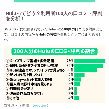
夢・浜川路己が出演
日
ィ／
私を待ってる人
する旅番組。8月新着
（土）
旅番
がいる～
配信
組
Huluってどう？利用者100人の口コミ・評判
を分析！
8月1
国内
8月1日配信開始。話
日
ドラ
キャスター
題の国内ドラマ枠と
（土）
マ
して掲載
SNS（X）に投稿されていたHuluへの
100件の口コミ
を対象とし
て、口コミの内容から
Hulu
の特徴
を分析しグラフにまとめまし
8月1
海外
LAW & ORDE
ファイナルシーズ
た。
R：組織犯罪特
日
ドラ
ン。Huluで見放題独
捜班 シーズン5
（土）
マ
占配信
8月1
劇場版『TOKY
8月1日配信開始。人
国内
日
O MER～走る緊
気医療ドラマの劇場
映画
（土）
急救命室～』
版
8月1
裏社員。-スパイ
8月1日配信開始。Hu
国内
日
やらせてもろて
luストア作品ページ
映画
（土）
ます-
を確認
8月1
海外
THE 100/ハン
全7シーズンを配信開
日
ドラ
ドレッド
始
（土）
マ
自社調べ（参照：
togetter
）
ハドソン&レッ