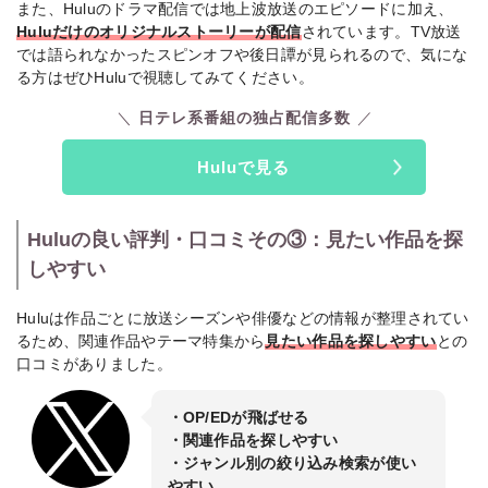
また、Huluのドラマ配信では地上波放送のエピソードに加え、
Huluだけのオリジナルストーリーが配信
されています。TV放送
では語られなかったスピンオフや後日譚が見られるので、気にな
る方はぜひHuluで視聴してみてください。
日テレ系番組の独占配信多数
Huluで見る
Huluの良い評判・口コミその③：見たい作品を探
しやすい
Huluは作品ごとに放送シーズンや俳優などの情報が整理されてい
るため、関連作品やテーマ特集から
見たい作品を探しやすい
との
口コミがありました。
・OP/EDが飛ばせる
・関連作品を探しやすい
・ジャンル別の絞り込み検索が使い
やすい