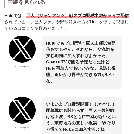
中継を見られる
Huluでは、
巨人（ジャンアンツ）戦のプロ野球中継がライブ配信
されています。巨人ファンや野球好きの方がHuluを使って視聴し
ている口コミが多数ありました。
Huluでもプロ野球・巨人主催試合配
信もするやん。それなら、交流戦を
挟む期間に加入すればよかった。
Giants TVで観る予定だったけど
Xユーザー
Hulu再加入でもいいかな。見逃し視
聴、追いかけ再生ができる方がいい
な。
いよいよプロ野球開幕！ しか〜し！
開幕戦にも関わらず、巨人ー阪神戦
は地上波、BSともに中継がないとい
う、東海地方の悲しい現実…🥺 そり
Xユーザー
ゃ慌ててHuLuに加入するよね