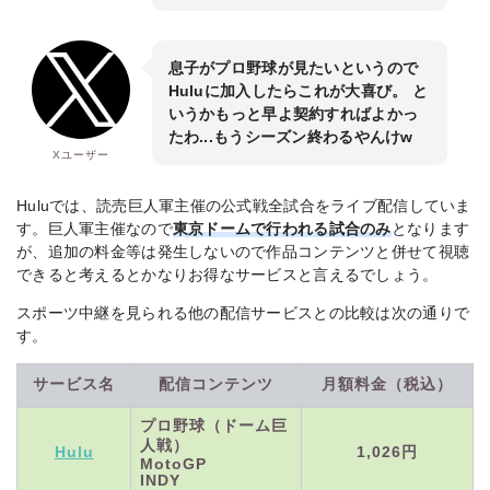
息子がプロ野球が見たいというので
Huluに加入したらこれが大喜び。 と
いうかもっと早よ契約すればよかっ
たわ...もうシーズン終わるやんけw
Xユーザー
Huluでは、読売巨人軍主催の公式戦全試合をライブ配信していま
す。巨人軍主催なので
東京ドームで行われる試合のみ
となります
が、追加の料金等は発生しないので作品コンテンツと併せて視聴
できると考えるとかなりお得なサービスと言えるでしょう。
スポーツ中継を見られる他の配信サービスとの比較は次の通りで
す。
サービス名
配信コンテンツ
月額料金（税込）
プロ野球（ドーム巨
人戦）
Hulu
1,026円
MotoGP
INDY