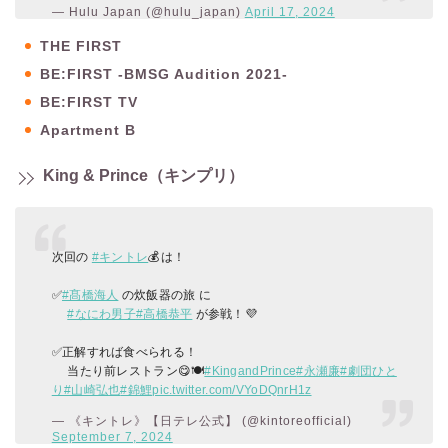
— Hulu Japan (@hulu_japan)
April 17, 2024
THE FIRST
BE:FIRST -BMSG Audition 2021-
BE:FIRST TV
Apartment B
King & Prince（キンプリ）
次回の
#キントレ
💰は！
✅
#髙橋海人
の炊飯器の旅 に
#なにわ男子
#高橋恭平
が参戦！💜
✅正解すれば食べられる！
当たり前レストラン😋🍽️
#KingandPrince
#永瀬廉
#劇団ひと
り
#山崎弘也
#錦鯉
pic.twitter.com/VYoDQnrH1z
— 《キントレ》【日テレ公式】 (@kintoreofficial)
September 7, 2024