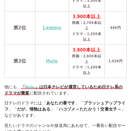
ドラマ：3,500本
以上
3,900本以上
邦画：2,700本以
第2位
Lemino
990円
上
ドラマ：1,200本
以上
3,800本以上
邦画：2,600本以
第3位
Hulu
1,026円
上
ドラマ：1,200本
以上
他にも、
「
Hulu
」は日本テレビが運営しているため日テレ系の
ドラマが豊富
に配信されています。
日テレのドラマには「
あなたの番です
」「
ブラッシュアップライ
フ
」「
だが、情熱はある
」「
ハコヅメ～たたかう！交番女子～
」
などがあります。
見たいドラマのジャンルや放送局にあわせて、一番良い配信サー