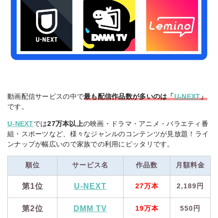
動画配信サービスの中で
最も配信作品数が多いのは「
U-NEXT
」
です。
U-NEXT
では
27万本以上
の映画・ドラマ・アニメ・バラエティ番
組・スポーツなど、様々なジャンルのコンテンツが見放題！ライ
ンナップが幅広いので家族での利用にピッタリです。
順位
サービス名
作品数
月額料金
第1位
U-NEXT
27万本
2,189円
第2位
DMM TV
19万本
550円