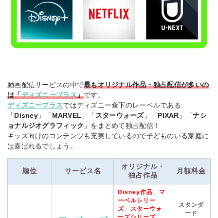
動画配信サービスの中で
最もオリジナル作品・独占配信が多いの
は「
ディズニープラス
」
です。
ディズニープラス
ではディズニー傘下のレーベルである
「
Disney
」「
MARVEL
」「
スターウォーズ
」「
PIXAR
」「
ナシ
ョナルジオグラフィック
」をまとめて独占配信！
キッズ向けのコンテンツも充実しているので子どものいる家庭に
は喜ばれるでしょう。
オリジナル・
順位
サービス名
月額料金
独占作品
Disney作品
、
マ
ーベルシリー
スタンダ
ズ
、
スターウォ
ード
ーズシリーズ
、