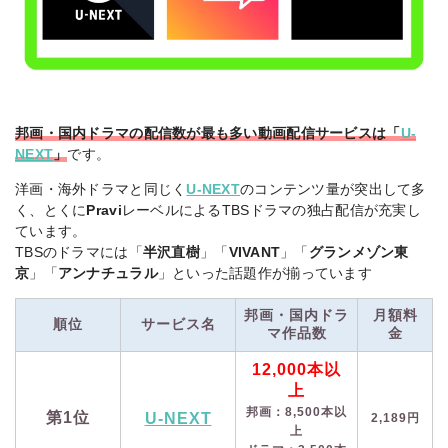
邦画・国内ドラマの配信数が最も多い動画配信サービスは「
U-
NEXT
」
です。
洋画・海外ドラマと同じく
U-NEXT
のコンテンツ量が突出して多
く、とくに
Pravi
レーベルによるTBSドラマの独占配信が充実し
ています。
TBSのドラマには「
半沢直樹
」「
VIVANT
」「
グランメゾン東
京
」「
アンナチュラル
」といった話題作が揃っています
邦画・国内ドラ
月額料
順位
サービス名
マ作品数
金
12,000本以
上
邦画：8,500本以
第1位
U-NEXT
2,189円
上