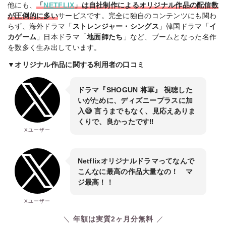
他にも、
「
NETFLIX
」は自社制作によるオリジナル作品
の配信数
が圧倒的に多い
サービスです。完全に独自のコンテンツにも関わ
らず、海外ドラマ「
ストレンジャー・シングス
」韓国ドラマ「
イ
カゲーム
」日本ドラマ「
地面師たち
」など、ブームとなった名作
を数多く生み出しています。
▼オリジナル作品に関する利用者の口コミ
ドラマ『SHOGUN 将軍』 視聴した
いがために、ディズニープラスに加
入😅 言うまでもなく、見応えありま
くりで、良かったです‼️
Xユーザー
Netflixオリジナルドラマってなんで
こんなに最高の作品大量なの！ マ
ジ最高！！
Xユーザー
年額は実質2ヶ月分無料