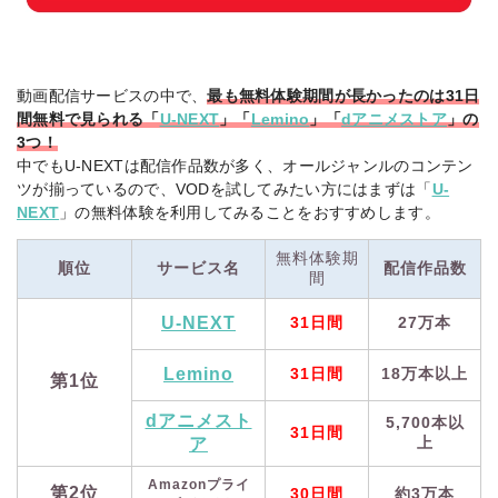
動画配信サービスの中で、
最も無料体験期間が長かったのは31日
間無料で見られる「
U-NEXT
」「
Lemino
」「
dアニメストア
」の
3つ！
中でもU-NEXTは配信作品数が多く、オールジャンルのコンテン
ツが揃っているので、VODを試してみたい方にはまずは「
U-
NEXT
」の無料体験を利用してみることをおすすめします。
無料体験期
順位
サービス名
配信作品数
間
U-NEXT
31日間
27万本
Lemino
31日間
18万本以上
第1位
dアニメスト
5,700本以
31日間
上
ア
Amazonプライ
第2位
30日間
約3万本