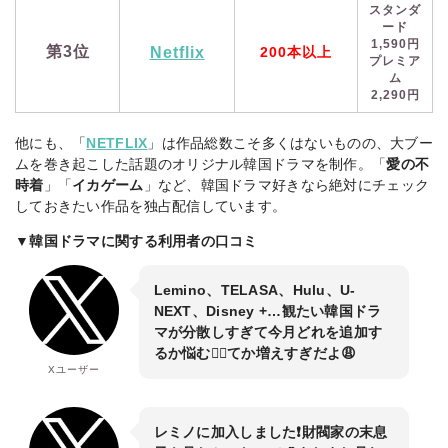
スタンダ
ード
1,590円
第3位
Netflix
200本以上
プレミア
ム
2,290円
他にも、「
NETFLIX
」は作品総数こそ多くはないものの、大ブー
ムを巻き起こした話題のオリジナル韓国ドラマを制作。「
愛の不
時着
」「
イカゲーム
」など、韓国ドラマ好きなら絶対にチェック
しておきたい作品を独占配信しています。
▼韓国ドラマに関する利用者の口コミ
Lemino、TELASA、Hulu、U-
NEXT、Disney +…観たい韓国ドラ
マが分散しすぎて今月どれを追加す
るか悩む😵‍💫てか増えすぎだよ😩
Xユーザー
レミノに加入しました❗財閥家の末息