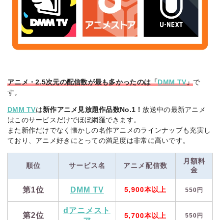
アニメ・2.5次元の配信数が最も多かったのは「
DMM TV
」
で
す。
DMM TV
は
新作アニメ見放題作品数No.1！
放送中の最新アニメ
はこのサービスだけでほぼ網羅できます。
また新作だけでなく懐かしの名作アニメのラインナップも充実し
ており、アニメ好きにとっての満足度は非常に高いです。
月額料
順位
サービス名
アニメ配信数
金
第1位
DMM TV
5,900本以上
550円
dアニメスト
第2位
5,700本以上
550円