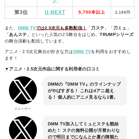
ア
第3位
U-NEXT
5,700本以上
2,189円
また、
DMM TV
では2.5次元も多数配信！
「
刀ステ
」「
刀ミュ
」
「
あんステ
」といった人気の2.5舞台をはじめ、
TRUMPシリーズ
の舞台演劇も配信しています。
アニメ・2.5次元舞台が好きな方は
DMM TV
を利用をおすすめし
ます！
▼アニメ・2.5次元作品に関する利用者の口コミ
DMMの『DMM TV』のラインナップ
がやばすぎる！ これはdアニ超え
る！ 個人的にアニメ見るなら1番。
Xユーザー
DMM TV加入してミュとステも観始
めた！ ステの無料公開が月替わりな
ので明日までになんとか夏の陣観た