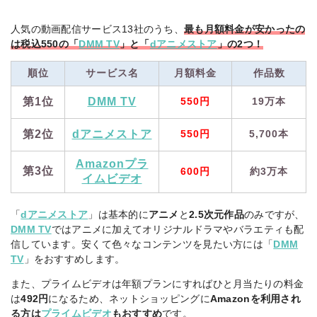
人気の動画配信サービス13社のうち、
最も月額料金が安かったの
は税込550の「
DMM TV
」と「
dアニメストア
」の2つ！
順位
サービス名
月額料金
作品数
第1位
DMM TV
550円
19万本
第2位
dアニメストア
550円
5,700本
Amazonプラ
第3位
600円
約3万本
イムビデオ
「
dアニメストア
」は基本的に
アニメ
と
2.5次元作品
のみですが、
DMM TV
ではアニメに加えてオリジナルドラマやバラエティも配
信しています。安くて色々なコンテンツを見たい方には「
DMM
TV
」をおすすめします。
また、プライムビデオは年額プランにすればひと月当たりの料金
は
492円
になるため、ネットショッピングに
Amazonを利用され
る方は
プライムビデオ
もおすすめ
です。