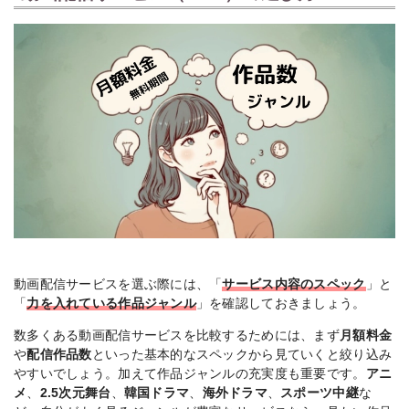
動画配信サービスを選ぶ際には、「
サービス内容のスペック
」と
「
力を入れている作品ジャンル
」を確認しておきましょう。
数多くある動画配信サービスを比較するためには、まず
月額料金
や
配信作品数
といった基本的なスペックから見ていくと絞り込み
やすいでしょう。加えて作品ジャンルの充実度も重要です。
アニ
メ
、
2.5次元舞台
、
韓国ドラマ
、
海外ドラマ
、
スポーツ中継
な