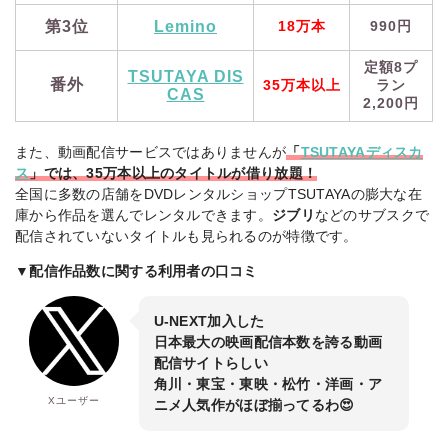
第3位
Lemino
18万本
990円
定額8プ
TSUTAYA DIS
番外
35万本以上
ラン
CAS
2,200円
また、動画配信サービスではありませんが
「
TSUTAYAディスカ
ス
」では、35万本以上のタイトルが借り放題！
全国に多数の店舗をDVDレンタルショップTSUTAYAの膨大な在
庫から作品を選んでレンタルできます。
ジブリ
などのサブスクで
配信されていないタイトルも見られるのが特徴です。
▼配信作品数に関する利用者の口コミ
U-NEXT加入した
日本最大の映画配信本数を誇る動画
配信サイトらしい
角川・東宝・東映・松竹・洋画・ア
Xユーザー
ニメ人気作がほぼ揃ってるわ😍