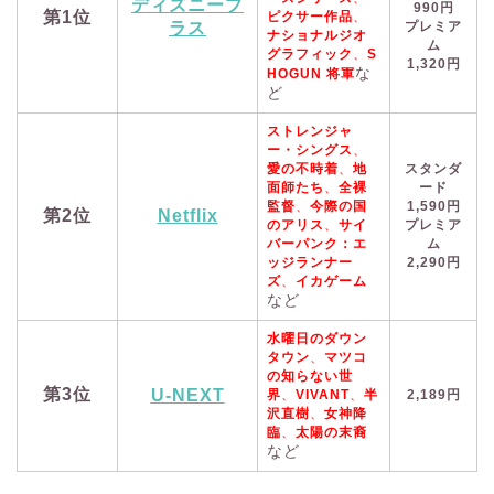
ディズニープ
990円
第1位
ピクサー作品
、
ラス
プレミア
ナショナルジオ
ム
グラフィック
、
S
1,320円
な
HOGUN 将軍
ど
ストレンジャ
ー・シングス
、
愛の不時着
、
地
スタンダ
面師たち
、
全裸
ード
監督
、
今際の国
1,590円
第2位
Netflix
のアリス
、
サイ
プレミア
バーパンク：エ
ム
ッジランナー
2,290円
ズ
、
イカゲーム
など
水曜日のダウン
タウン
、
マツコ
の知らない世
第3位
U-NEXT
界
、
VIVANT
、
半
2,189円
沢直樹
、
女神降
臨
、
太陽の末裔
など