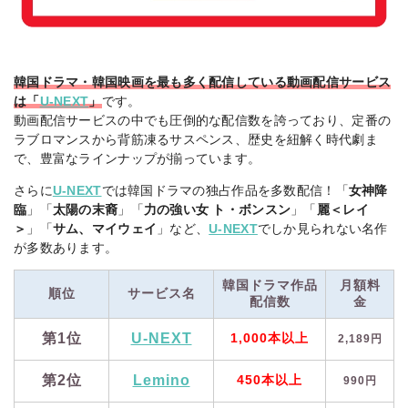
韓国ドラマ・韓国映画を最も多く配信している動画配信サービス
は「
U-NEXT
」
です。
動画配信サービスの中でも圧倒的な配信数を誇っており、定番の
ラブロマンスから背筋凍るサスペンス、歴史を紐解く時代劇ま
で、豊富なラインナップが揃っています。
さらに
U-NEXT
では韓国ドラマの独占作品を多数配信！「
女神降
臨
」「
太陽の末裔
」「
力の強い女 ト・ボンスン
」「
麗＜レイ
＞
」「
サム、マイウェイ
」など、
U-NEXT
でしか見られない名作
が多数あります。
韓国ドラマ作品
月額料
順位
サービス名
配信数
金
第1位
U-NEXT
1,000本以上
2,189円
第2位
Lemino
450本以上
990円