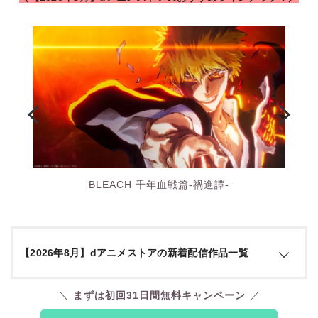
BLEACH 千年血戦篇-禍進譚-
【2026年8月】dアニメストアの新着配信作品一覧
ジ
まずは初回31日間無料キャンペーン
配信開
ャ
作品名
備考
始日
ン