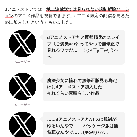
dアニメストアでは、
地上波放送では見られない規制解除バーシ
ョン
のアニメ作品を視聴できます。dアニメ限定の配信を見るた
めに加入したという方もいました。
dアニメストアだと魔都精兵のスレイ
ブ《ご褒美ver》ってやつで無修正で
見れるワケだ…！！(@￣ρ￣@)うへ
へ
Xユーザー
魔法少女に憧れて無修正版見る為だ
けにdアニメストア加入した
それくらい素晴らしい作品
Xユーザー
……dアニメストアとAT-Xは規制が
ゆるいんやで…… パッケージ版は無
修正なんやで…… (ΦωΦ)ﾌﾌﾌ…