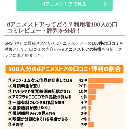
ル
dアニメストアで見る
国
地上波先行・最速。
8月
内
シリーズ累計140万
中・毎
dアニメストアってどう？利用者100人の口
ア
猫と竜
部突破のファンタジ
週土曜
ニ
コミレビュー・評判を分析！
21:30
ー作品
メ
SNS（X）に投稿されていたdアニメストアへの
100件の口コミ
を
国
8月
対象として、口コミの内容から
dアニメストアの特徴
を分析しグ
内
無職転生Ⅲ ～異世
地上波同時・最速。
中・毎
ア
界行ったら本気だす
人気異世界アニメの
ラフにまとめました。
週日曜
ニ
～
新シーズン
24:00
メ
国
8月
内
地上波先行・最速。
中・毎
ア
幼女戦記Ⅱ
人気ミリタリー異世
週水曜
ニ
界アニメの第2期
23:00
メ
国
8月
内
攻殻機動隊 THE G
世界的人気SFシリ
中・毎
ア
HOST IN THE SHE
ーズの完全新作
週水曜
LL
ニ
23:30
メ