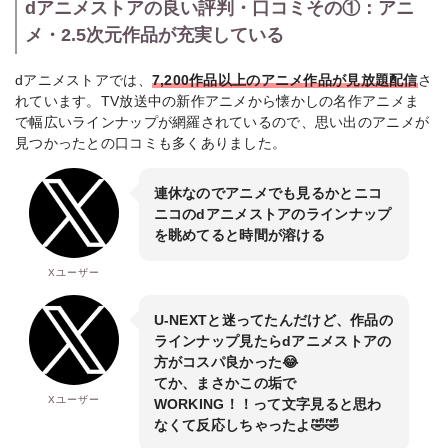
dアニメストアの良い評判・口コミその①：アニ
メ・2.5次元作品が充実している
dアニメストアでは、
7,200作品以上のアニメ作品が見放題配信
さ
れています。TV放送中の新作アニメから懐かしの名作アニメま
で幅広いラインナップが網羅されているので、思い出のアニメが
見つかったとの口コミも多くありました。
連休なのでアニメでも見るかとニコ
ニコのdアニメストアのラインナップ
を眺めてると時間が溶ける
Xユーザー
U-NEXTと迷ってたんだけど、作品の
ラインナップ見たらdアニメストアの
方がコスパ良かった😂
てか、まさかこの垢で
Xユーザー
WORKING！！って文字見ると思わ
なくて反応しちゃったよ🤣🤣