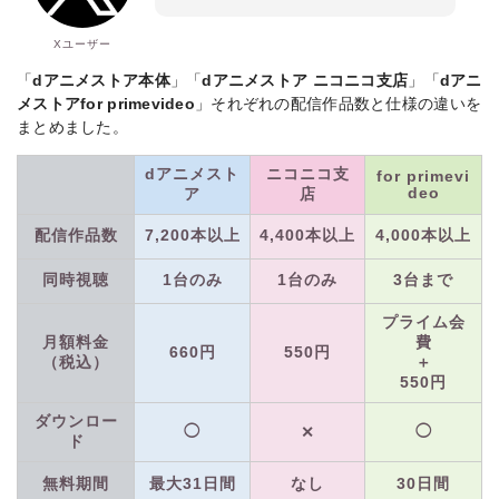
Xユーザー
「
dアニメストア本体
」「
dアニメストア ニコニコ支店
」「
dアニ
メストアfor primevideo
」それぞれの配信作品数と仕様の違いを
まとめました。
dアニメスト
ニコニコ支
for primevi
deo
ア
店
配信作品数
7,200本以上
4,400本以上
4,000本以上
同時視聴
1台のみ
1台のみ
3台まで
プライム会
月額料金
費
660円
550円
（税込）
＋
550円
ダウンロー
◯
◯
✕
ド
無料期間
最大31日間
なし
30日間