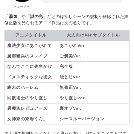
Xユーザー
「
湯気
」や「
謎の光
」などのぼかしシーンの規制が解除された無
修正版を見られるアニメ作品は次の通りです。
アニメタイトル
大人向けVer.サブタイトル
魔法少女にあこがれて
あこがれVer.
魔都精兵のスレイブ
ご褒美Ver.
なんでここに先生が!?
完全版
ドメスティックな彼女
袋とじver.
終末のハーレム
無修正Ver.
回復術士のやり直し
やり直しver.
異種族レビュアーズ
裏オプVer.
女神寮の寮母くん。
シースルーバージョン
地上波の規制がもどかしいと思った方は、ぜひdアニメストアで