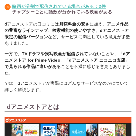
国
ブチ切れ令嬢は報復
映画が分割で配信されている場合がある：2件
8月
内
を誓いました。～魔
dアニメストア・AB
チャプターごとに話数が分かれている映画がある
中・毎
ア
導書の力で祖国を叩
EMAの2社独占配信
週配信
ニ
き潰します～
メ
dアニメストアの口コミには
月額料金の安さ
に加え、
アニメ作品
の豊富なラインナップ
、
検索機能の使いやすさ
、
dアニメストア
国
限定の配信バージョン
など、サービスに満足している意見が多数
ヒロイン？聖女？い
8月
内
いえ、オールワーク
dアニメストア・AB
ありました。
中・毎
ア
スメイドです
EMAの2社独占配信
週配信
ニ
（誇）！
一方で、
TVドラマや実写映画が配信されていない
ことや、「
dア
メ
ニメストア for Prime Video
」「
dアニメストア ニコニコ支店
」
で
見られる作品に違いがある
ことを不満に感じる意見もありまし
国
8月
内
君のことが大大大大
見放題最速。人気ラ
た。
中・毎
ア
大好きな100人の彼
ブコメシリーズの新
では、dアニメストアが実際にはどんなサービスなのかについて
週配信
ニ
女 第3期
シーズン
メ
詳しく解説します。
国
8月
内
地上波同時・最速。
dアニメストアとは
中・毎
ア
BLACK TORCH
忍者と物の怪を描く
週配信
ニ
バトルアニメ
メ
国
魔法少女リリカルな