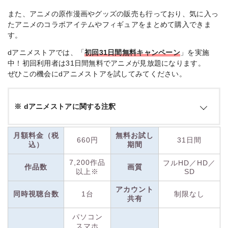
中・毎
ア
INES
焦点を当てた新シリ
週配信
ニ
また、アニメの原作漫画やグッズの販売も行っており、気に入っ
ーズ
メ
たアニメのコラボアイテムやフィギュアをまとめて購入できま
す。
国
8月
内
『千年血戦篇』最終
BLEACH 千年血戦
中・毎
dアニメストアでは、「
初回31日間無料キャンペーン
」を実施
ア
クール。最新エピソ
篇-禍進譚-
週日曜
中！初回利用者は31日間無料でアニメが見放題になります。
ニ
ードを順次配信
12:00
ぜひこの機会にdアニメストアを試してみてください。
メ
国
8月開始の新章。AB
8月12
内
Re:ゼロから始める
EMA・dアニメスト
日
※ dアニメストアに関する注釈
ア
異世界生活 4th sea
アで地上波先行・最
（水）
ニ
son《奪還編》
22:30
速配信
月額550円(税込)
メ
月額料金（税
無料お試し
契約日・解約日に関わらず、毎月１日～末日までの１か
660円
31日間
込）
期間
月分の料金が発生します。 別途通信料その他レンタル
料金等サービスによっては別料金が発生します。
7,200作品
フルHD／HD／
作品数
画質
以上※
SD
5,700作品以上見放題
見放題対象外コンテンツがあります。
アカウント
同時視聴台数
1台
制限なし
先行配信
共有
地上波TV放送（BS放送・CS放送は除きます）よりも早
パソコン
く視聴できる作品、または、地上波TV放送後、 他社が
スマホ