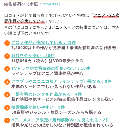
編集部調べ（参照：
togetter
）
国
デレギュラ版はdア
8月
内
うしろの正面カムイ
ニメストア独占配
中・毎
口コミ・評判で最も多くあげられていた特徴は「
アニメ・2.5次
ア
さん
信。オンエア版・ミ
週金曜
元作品が充実している
」でした。
ニ
25:30
ニアニメも配信
その他に口コミにあったdアニメストアの特徴については、大き
メ
い順に以下のとおりです。
国
8月
アニメ作品が充実している：43件
内
対ありでした。～お
地上波先行・最速。
中・毎
7,200本以上の作品が見放題！最速配信対象の新作多数
ア
嬢さまは格闘ゲーム
格闘ゲーム×お嬢さ
週火曜
ニ
なんてしない～
ま学園作品
月額料金が安い：20件
21:30
メ
月額660円（税込）はVOD最安クラス
国
TVドラマや実写映画の配信がない：10件
8月
内
地上波先行・最速。
ラインナップはアニメ関連作品が中心
骸骨騎士様、只今異
中・毎
ア
人気異世界ファンタ
世界へお出掛け中Ⅱ
アマプラやニコニコ版とラインナップが異なる：9件
週配信
ニ
ジーの第2期
本体のサービスでしか見られない作品がある
メ
一部有料のレンタル作品がある：4件
国
新作映画や他サービスの独占配信作品はレンタル扱い
8月
内
世界最強の後衛 ～
dアニメストア・AB
検索機能が使いやすい：3件
中・毎
ア
迷宮国の新人探索者
EMAの2社独占配信
50音順やジャンル・放送シーズンからも探せる
週配信
ニ
～
メ
dアニメストア限定の規制解除Ver.を見られる：2件
湯気や光などのぼかしのない特別版が配信されている