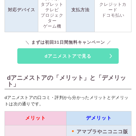
提供している国内の動画配信サービス（定額制・非定額
タブレット
クレジットカ
制含む）よりも早く視聴できる作品。 配信時期につい
対応デバイス
テレビ
支払方法
ード
ての詳細はdアニメストアHP等よりご確認ください。
プロジェク
ドコモ払い
ター
初回初月無料（期間内解約の場合）
ゲーム機
初回31日間無料（31日経過後は自動継続となり、その
月から月額料金全額がかかります。）
まずは初回31日間無料キャンペーン
ダウンロード機能
対応デバイスやご視聴条件など詳しくはdアニメストア
dアニメストアで見る
のホームページをご確認ください。 ダウンロードはWi-
Fiを利用して行うことをお勧めします。 一部作品はダ
ウンロード対象外となります。
dアニメストアの「メリット」と「デメリッ
ドコモユーザー以外の利用
ト」
ドコモの回線契約またはspモード契約がないお客さまが
本サービスをご利用いただくためには「dアカウント」
が必要です。 spモード契約でのご利用とサービス内容
dアニメストアの口コミ・評判から分かったメリットとデメリッ
やお支払い方法が異なる場合があります。
トは次の通りです。
dポイントの利用
メリット
デメリット
dポイントクラブ会員に限ります。
お客様満足度 6年連続No.1
アマプラやニコニコ版
2017～2022年 オリコン顧客満足度®調査 定額制動画