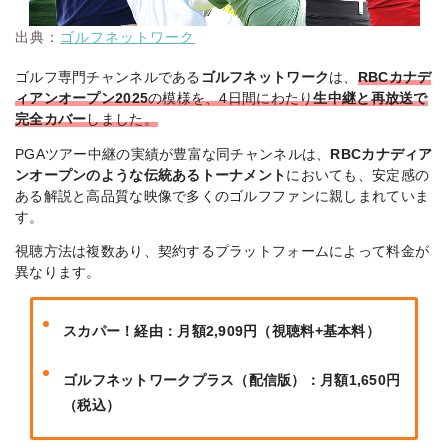
出典：
ゴルフネットワーク
ゴルフ専門チャンネルである
ゴルフネットワーク
は、
RBCカナデ
ィアンオープン2025
の模様を、4日間にわたり
生中継と再放送で
完全カバー
しました。
PGAツアー中継の実績が豊富な同チャンネルは、
RBCカナディア
ンオープンのような伝統あるトーナメント
においても、安定感の
ある解説と高品質な映像で多くのゴルフファンに親しまれていま
す。
視聴方法は複数あり、契約するプラットフォームによって料金が
異なります。
スカパー！経由：月額2,909円（視聴料+基本料）
ゴルフネットワークプラス（配信版）：月額1,650円
（税込）