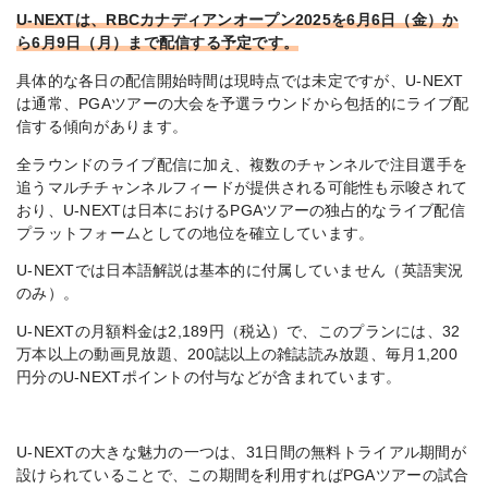
U-NEXTは、RBCカナディアンオープン2025を6月6日（金）か
ら6月9日（月）まで配信する予定です。
具体的な各日の配信開始時間は現時点では未定ですが、U-NEXT
は通常、PGAツアーの大会を予選ラウンドから包括的にライブ配
信する傾向があります。
全ラウンドのライブ配信に加え、複数のチャンネルで注目選手を
追うマルチチャンネルフィードが提供される可能性も示唆されて
おり、U-NEXTは日本におけるPGAツアーの独占的なライブ配信
プラットフォームとしての地位を確立しています。
U-NEXTでは日本語解説は基本的に付属していません（英語実況
のみ）。
U-NEXTの月額料金は2,189円（税込）で、このプランには、32
万本以上の動画見放題、200誌以上の雑誌読み放題、毎月1,200
円分のU-NEXTポイントの付与などが含まれています。
U-NEXTの大きな魅力の一つは、31日間の無料トライアル期間が
設けられていることで、この期間を利用すればPGAツアーの試合