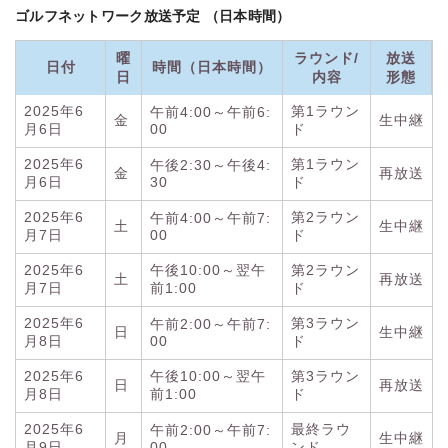
ゴルフネットワーク放送予定 （日本時間）
曜
ラウンド/
放送
日付
時間（日本時間）
日
内容
形態
2025年6
第1ラウン
午前4:00～午前6:
金
生中継
月6日
00
ド
2025年6
第1ラウン
午後2:30～午後4:
金
再放送
月6日
30
ド
2025年6
第2ラウン
午前4:00～午前7:
土
生中継
月7日
00
ド
2025年6
午後10:00～翌午
第2ラウン
土
再放送
月7日
前1:00
ド
2025年6
第3ラウン
午前2:00～午前7:
日
生中継
月8日
00
ド
2025年6
午後10:00～翌午
第3ラウン
日
再放送
月8日
前1:00
ド
2025年6
最終ラウ
午前2:00～午前7:
月
生中継
月9日
00
ンド