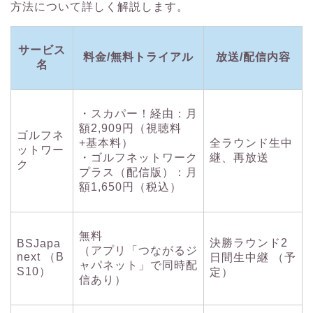
方法について詳しく解説します。
サービス
料金/無料トライアル
放送/配信内容
名
・スカパー！経由：月
額2,909円（視聴料
ゴルフネ
+基本料）
全ラウンド生中
ットワー
・ゴルフネットワーク
継、再放送
ク
プラス（配信版）：月
額1,650円（税込）
無料
決勝ラウンド2
BSJapa
（アプリ「つながるジ
next （B
日間生中継 （予
ャパネット」で同時配
S10）
定）
信あり）