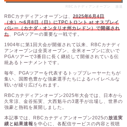
RBCカナディアンオープン 放送
RBCカナディアンオープンは、
2025年6月4日
（水）〜6月8日（日）にTPCトロント at オスプレイ
バレー（カナダ・オンタリオ州カレドン）で開催され
た
、PGAツアーの重要な一戦です。
1904年に第1回大会が開催されて以来、RBCカナディ
アンオープンは全英オープン、全米オープンに次いで
PGAツアーで3番目に長く継続して開催されている伝
統あるトーナメントです。
毎年、PGAツアーを代表するトッププレーヤーたちが
集い、国際色豊かな強豪選手たちによるハイレベルな
戦いが繰り広げられます。
RBCカナディアンオープン2025年大会では、日本から
久常涼、金谷拓実、大西魁斗の3選手が出場し、世界の
強豪と熱戦を展開しました。
本記事では、RBCカナディアンオープン2025の
放送実
績と結果速報
を中心に、各配信サービスの内容と視聴