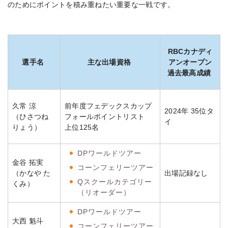
のためにポイントを積み重ねたい重要な一戦です。
RBCカナディ
選手名
主な出場資格
アンオープン
過去最高成績
久常 涼
前年度フェデックスカップ
2024年 35位タ
（ひさつね
フォールポイントリスト
イ
りょう）
上位125名
DPワールドツアー
金谷 拓実
コーンフェリーツアー
（かなや た
出場記録なし
Qスクールカテゴリー
くみ）
（リオーダー）
DPワールドツアー
大西 魁斗
コーンフェリーツアー