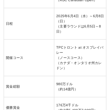
（RBC Canadian Open）
2025年6月4日（水）～6月8日
（日）
日程
（主要ラウンドは6月5日～8
日）
TPCトロント at オスプレイバ
レー
開催コース
（ノースコース）
（カナダ・オンタリオ州カレ
ドン）
980万ドル
賞金総額
（約14億円）
176万4千ドル
優勝賞金