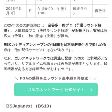
2025年6
最終ラウ
午後8:00～午後1
月
再放送
月9日
1:00
ンド
2025年大会の解説陣には、
金谷多一郎プロ（予選ラウンド解
説）
、大町昭義プロ（決勝ラウンド解説）
が起用され、実況は
牧
広大（予選）、秋山浩志（決勝）が担当。
RBCカナディアンオープンの4日間を日本語解説付きで楽しめる
点は、他の配信サービスにはない強みです。
なお、
ゴルフネットワークでは見逃し配信（VOD）は非対応
とな
っており、リアルタイム視聴または再放送が基本となります。録
画機器がある方は録画予約がおすすめです。
PGAの熱戦を全ラウンド生中継＆再放送！
ゴルフネットワーク 公式サイト
BSJapanext （BS10）