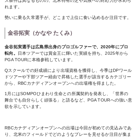
ス条件は異なるものの、北米特有の芝や気候への対応力が求めら
れます。
勢いに乗る久常選手が、どこまで上位に食い込めるか注目です。
金谷拓実（かなや たくみ）
金谷拓実選手は広島県出身のプロゴルファーで、2020年にプロ
転向。
日本ツアーでは賞金王に輝いた実績を持ち、2025年から
PGA TOURに本格参戦しています。
Qスクールでの好成績により出場資格を獲得し、今季はDPワール
ドツアーや下部ツアー経由で昇格した選手が該当するカテゴリー
から、RBCカナディアンオープンへの出場権を得ました。
1月にはSOMPOひまわり生命との所属契約を発表し、「世界の
舞台でも自分らしく頑張る」と語るなど、PGA TOURへの強い意
欲を示しています。
RBCカナディアンオープンへの出場は今回が初めての見込みであ
り、北米のフィールドでどのようなプレーを見せるか注目が集ま