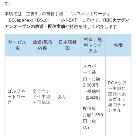
す。
本項では、主要3つの視聴手段「ゴルフネットワーク」
「BSJapanext（BS10）」「U-NEXT」に分けて、
RBCカナディ
アンオープンの放送・配信実績
や特徴を詳しく紹介します。
料金 / 無
サービス
放送/配信
日本語解
料トライ
特徴
名
内容
説
アル
スカパ
ー！経
由：月額
PGAツア
2,909円
ー中継に
ゴルフネ
全ラウン
（視聴料
定評のあ
ットワー
ド生中継
あり
+基本料）
るゴルフ
ク
＋再放送
専門チャ
配信版：
ンネル
月額1,650
円（税
込）