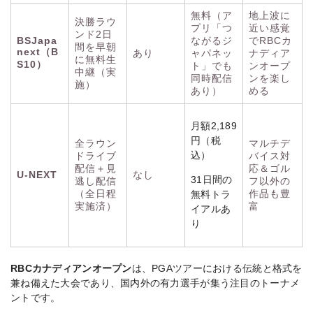
無料（ア
地上波に
決勝ラウ
プリ「つ
近い感覚
ンド2日
BSJapa
ながるジ
でRBCカ
間を早朝
next（B
あり
ャパネッ
ナディア
に無料生
S10）
ト」でも
ンオープ
中継（実
同時配信
ンを楽し
施）
あり）
める
月額2,189
円（税
全ラウン
マルチデ
込）
ドライブ
バイス対
配信＋見
応＆ゴル
U-NEXT
なし
31日間の
逃し配信
フ以外の
（全日程
作品も豊
無料トラ
実施済）
富
イアルあ
り
RBCカナディアンオープン
は、PGAツアーにおける伝統と格式を
兼ね備えた大会であり、国内外の有力選手が集う注目のトーナメ
ントです。